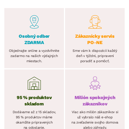
Osobný odber
Zákaznícky servis
ZDARMA
PO–NE
Objednajte online a vyzdvihnite
Sme vám k dispozícii každý
zadarmo na našich výdajných
deň v týždni, pripravení
miestach.
poradiť a pomôcť.
95 % produktov
Milión spokojných
skladom
zákazníkov
Dodávame až z 15 skladov,
Viac ako milión zákazníkov si
95 % produktov máme
už vybralo náš e-shop
okamžite pripravených
na zveľadenie svojho domova
na odoslanie.
alebo záhrady.