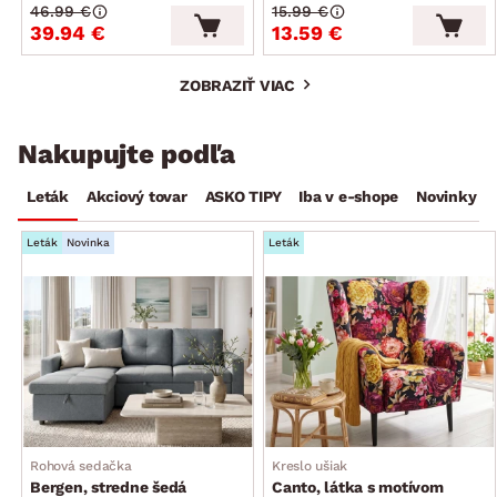
46.99 €
15.99 €
39.94 €
13.59 €
ZOBRAZIŤ VIAC
Nakupujte podľa
Leták
Akciový tovar
ASKO TIPY
Iba v e-shope
Novinky
Leták
Novinka
Leták
Rohová sedačka
Kreslo ušiak
Bergen, stredne šedá
Canto, látka s motívom