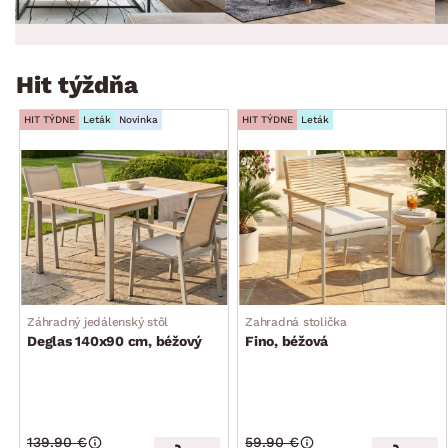
Hit týždňa
HIT TÝDNE
Leták
Novinka
HIT TÝDNE
Leták
Záhradný jedálenský stôl
Zahradná stolička
Deglas 140x90 cm, béžový
Fino, béžová
139.90 €
59.90 €