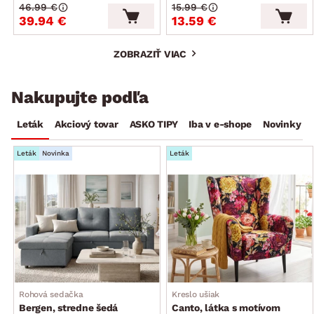
46.99 €
15.99 €
39.94 €
13.59 €
ZOBRAZIŤ VIAC
Nakupujte podľa
Leták
Akciový tovar
ASKO TIPY
Iba v e-shope
Novinky
Leták
Novinka
Leták
Rohová sedačka
Kreslo ušiak
Bergen, stredne šedá
Canto, látka s motívom