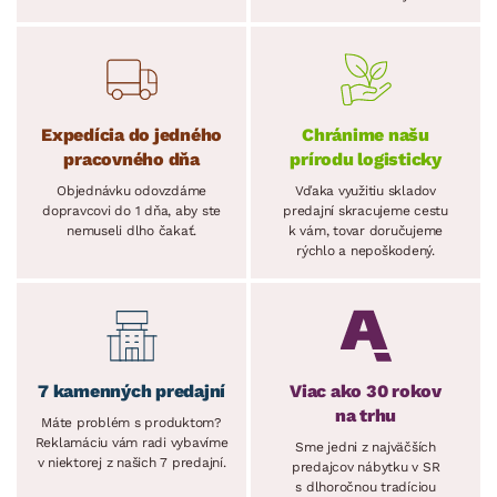
Expedícia do jedného
Chránime našu
pracovného dňa
prírodu logisticky
Objednávku odovzdáme
Vďaka využitiu skladov
dopravcovi do 1 dňa, aby ste
predajní skracujeme cestu
nemuseli dlho čakať.
k vám, tovar doručujeme
rýchlo a nepoškodený.
7 kamenných predajní
Viac ako 30 rokov
na trhu
Máte problém s produktom?
Reklamáciu vám radi vybavíme
Sme jedni z najväčších
v niektorej z našich 7 predajní.
predajcov nábytku v SR
s dlhoročnou tradíciou