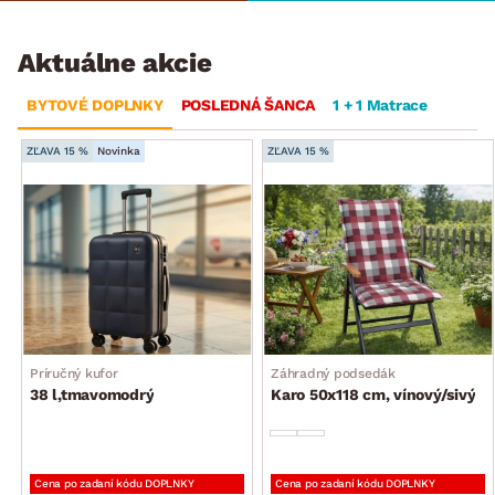
Aktuálne akcie
BYTOVÉ DOPLNKY
POSLEDNÁ ŠANCA
1 + 1 Matrace
ZĽAVA 15 %
Novinka
ZĽAVA 15 %
Príručný kufor
Záhradný podsedák
38 l,tmavomodrý
Karo 50x118 cm, vínový/sivý
Cena po zadaní kódu DOPLNKY
Cena po zadaní kódu DOPLNKY