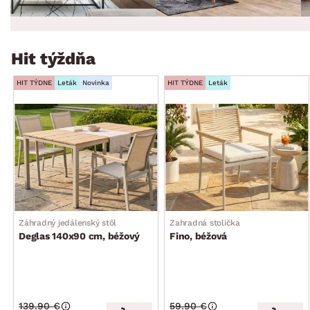
Hit týždňa
HIT TÝDNE
Leták
Novinka
HIT TÝDNE
Leták
Záhradný jedálenský stôl
Zahradná stolička
Deglas 140x90 cm, béžový
Fino, béžová
139.90 €
59.90 €