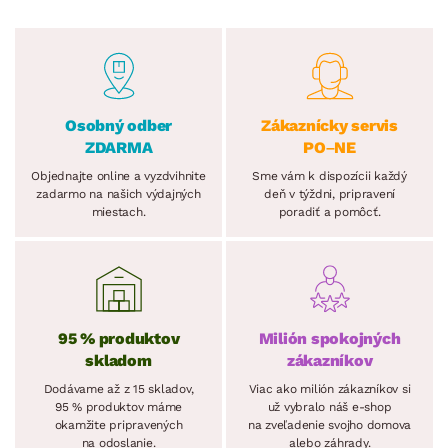
Osobný odber
Zákaznícky servis
ZDARMA
PO–NE
Objednajte online a vyzdvihnite
Sme vám k dispozícii každý
zadarmo na našich výdajných
deň v týždni, pripravení
miestach.
poradiť a pomôcť.
95 % produktov
Milión spokojných
skladom
zákazníkov
Dodávame až z 15 skladov,
Viac ako milión zákazníkov si
95 % produktov máme
už vybralo náš e-shop
okamžite pripravených
na zveľadenie svojho domova
na odoslanie.
alebo záhrady.