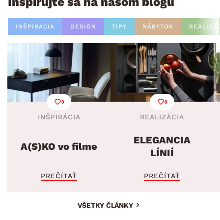
Inšpirujte sa na našom blogu
INŠPIRÁCIA
DESIGN
TIPY
NÁBYTOK
REALIZÁ
0
0
INŠPIRÁCIA
REALIZÁCIA
ELEGANCIA
A(S)KO vo filme
LÍNIÍ
PREČÍTAŤ
PREČÍTAŤ
VŠETKY ČLÁNKY