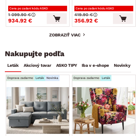
Cena po zadaní kódu ASKO
Cena po zadaní kódu ASKO
1 099.90 €
419.90 €
934.92 €
356.92 €
ZOBRAZIŤ VIAC
Nakupujte podľa
Leták
Akciový tovar
ASKO TIPY
Iba v e-shope
Novinky
Doprava zadarmo
Leták
Novinka
Doprava zadarmo
Leták