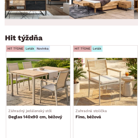
Hit týždňa
HIT TÝDNE
Leták
Novinka
HIT TÝDNE
Leták
Záhradný jedálenský stôl
Zahradná stolička
Deglas 140x90 cm, béžový
Fino, béžová