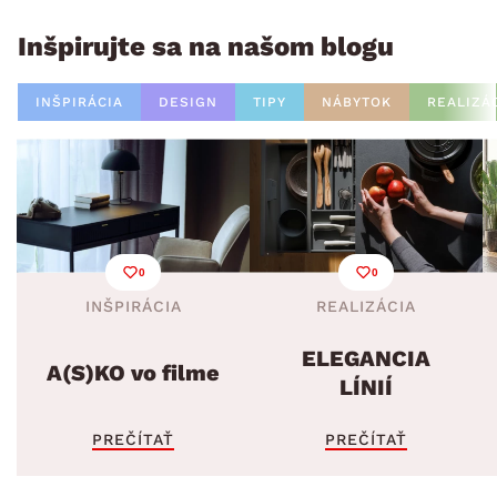
Inšpirujte sa na našom blogu
INŠPIRÁCIA
DESIGN
TIPY
NÁBYTOK
REALIZÁ
0
0
INŠPIRÁCIA
REALIZÁCIA
ELEGANCIA
A(S)KO vo filme
LÍNIÍ
PREČÍTAŤ
PREČÍTAŤ