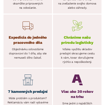
okamžite pripravených
na zveľadenie svojho domova
na odoslanie.
alebo záhrady.
Expedícia do jedného
Chránime našu
pracovného dňa
prírodu logisticky
Objednávku odovzdáme
Vďaka využitiu skladov
dopravcovi do 1 dňa, aby ste
predajní skracujeme cestu
nemuseli dlho čakať.
k vám, tovar doručujeme
rýchlo a nepoškodený.
7 kamenných predajní
Viac ako 30 rokov
na trhu
Máte problém s produktom?
Reklamáciu vám radi vybavíme
Sme jedni z najväčších