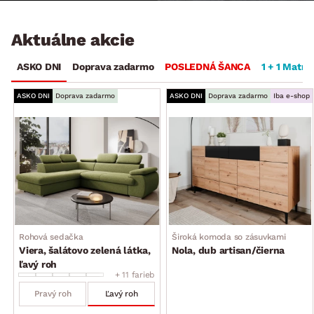
Aktuálne akcie
ASKO DNI
Doprava zadarmo
POSLEDNÁ ŠANCA
1 + 1 Matra
ASKO DNI
Doprava zadarmo
ASKO DNI
Doprava zadarmo
Iba e-shop
Rohová sedačka
Široká komoda so zásuvkami
Viera, šalátovo zelená látka,
Nola, dub artisan/čierna
ľavý roh
+ 11 farieb
Pravý roh
Ľavý roh