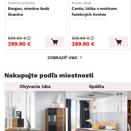
Rohová sedačka
Kreslo ušiak
Bergen, stredne šedá
Canto, látka s motívom
tkanina
farebných kvetov
599.90 €
329.90 €
299.90 €
289.90 €
ZOBRAZIŤ VIAC
Nakupujte podľa miestnosti
Obývacia izba
Spálňa