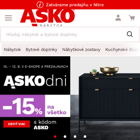
Zatvárame predajňu v Nitre
Nábytok
Bytové doplnky
Nábytkové zostavy
Kuchynské štúdi