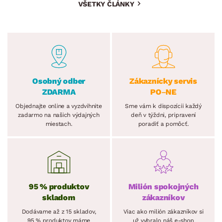
VŠETKY ČLÁNKY
Osobný odber
Zákaznícky servis
ZDARMA
PO–NE
Objednajte online a vyzdvihnite
Sme vám k dispozícii každý
zadarmo na našich výdajných
deň v týždni, pripravení
miestach.
poradiť a pomôcť.
95 % produktov
Milión spokojných
skladom
zákazníkov
Dodávame až z 15 skladov,
Viac ako milión zákazníkov si
95 % produktov máme
už vybralo náš e-shop