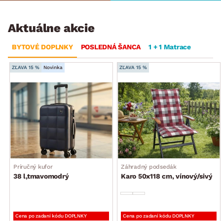
Aktuálne akcie
BYTOVÉ DOPLNKY
POSLEDNÁ ŠANCA
1 + 1 Matrace
ZĽAVA 15 %
Novinka
ZĽAVA 15 %
Príručný kufor
Záhradný podsedák
38 l,tmavomodrý
Karo 50x118 cm, vínový/sivý
Cena po zadaní kódu DOPLNKY
Cena po zadaní kódu DOPLNKY