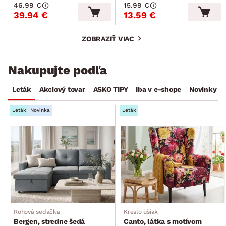
46.99 €
15.99 €
39.94 €
13.59 €
ZOBRAZIŤ VIAC
Nakupujte podľa
Leták
Akciový tovar
ASKO TIPY
Iba v e-shope
Novinky
Leták
Novinka
Leták
Rohová sedačka
Kreslo ušiak
Bergen, stredne šedá
Canto, látka s motívom