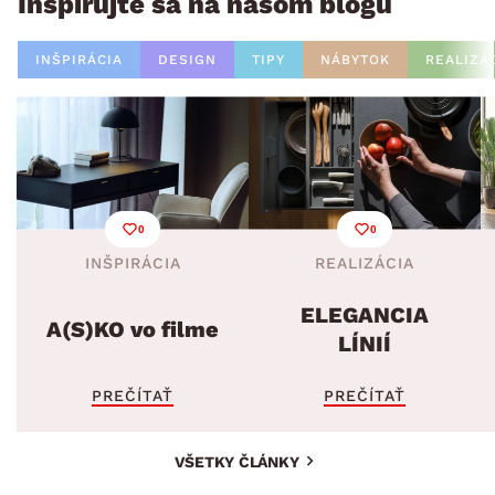
Inšpirujte sa na našom blogu
INŠPIRÁCIA
DESIGN
TIPY
NÁBYTOK
REALIZÁ
0
0
INŠPIRÁCIA
REALIZÁCIA
ELEGANCIA
A(S)KO vo filme
LÍNIÍ
PREČÍTAŤ
PREČÍTAŤ
VŠETKY ČLÁNKY