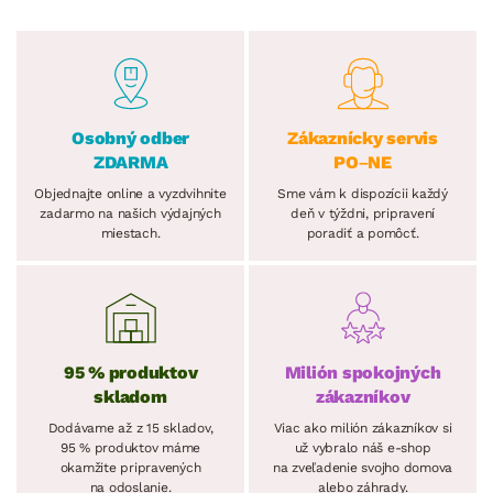
Osobný odber
Zákaznícky servis
ZDARMA
PO–NE
Objednajte online a vyzdvihnite
Sme vám k dispozícii každý
zadarmo na našich výdajných
deň v týždni, pripravení
miestach.
poradiť a pomôcť.
95 % produktov
Milión spokojných
skladom
zákazníkov
Dodávame až z 15 skladov,
Viac ako milión zákazníkov si
95 % produktov máme
už vybralo náš e-shop
okamžite pripravených
na zveľadenie svojho domova
na odoslanie.
alebo záhrady.