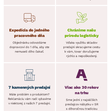
Expedícia do jedného
Chránime našu
pracovného dňa
prírodu logisticky
Objednávku odovzdáme
Vďaka využitiu skladov
dopravcovi do 1 dňa, aby ste
predajní skracujeme cestu
nemuseli dlho čakať.
k vám, tovar doručujeme
rýchlo a nepoškodený.
7 kamenných predajní
Viac ako 30 rokov
na trhu
Máte problém s produktom?
Reklamáciu vám radi vybavíme
Sme jedni z najväčších
v niektorej z našich 7 predajní.
predajcov nábytku v SR
s dlhoročnou tradíciou