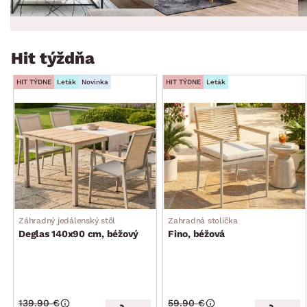
Hit týždňa
HIT TÝDNE
Leták
Novinka
HIT TÝDNE
Leták
Záhradný jedálenský stôl
Zahradná stolička
Deglas 140x90 cm, béžový
Fino, béžová
139.90 €
59.90 €