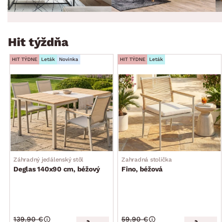
Hit týždňa
HIT TÝDNE
Leták
Novinka
HIT TÝDNE
Leták
Záhradný jedálenský stôl
Zahradná stolička
Deglas 140x90 cm, béžový
Fino, béžová
139.90 €
59.90 €