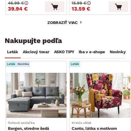
46.99 €
15.99 €
39.94 €
13.59 €
ZOBRAZIŤ VIAC
Nakupujte podľa
Leták
Akciový tovar
ASKO TIPY
Iba v e-shope
Novinky
Leták
Novinka
Leták
Rohová sedačka
Kreslo ušiak
Bergen, stredne šedá
Canto, látka s motívom