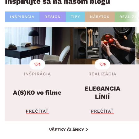
Inšpirujte sa na našom blogu
INŠPIRÁCIA
DESIGN
TIPY
NÁBYTOK
REALIZÁ
0
0
INŠPIRÁCIA
REALIZÁCIA
ELEGANCIA
A(S)KO vo filme
LÍNIÍ
PREČÍTAŤ
PREČÍTAŤ
VŠETKY ČLÁNKY