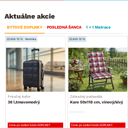
Aktuálne akcie
BYTOVÉ DOPLNKY
POSLEDNÁ ŠANCA
1 + 1 Matrace
ZĽAVA 15 %
Novinka
ZĽAVA 15 %
Príručný kufor
Záhradný podsedák
38 l,tmavomodrý
Karo 50x118 cm, vínový/sivý
Cena po zadaní kódu DOPLNKY
Cena po zadaní kódu DOPLNKY