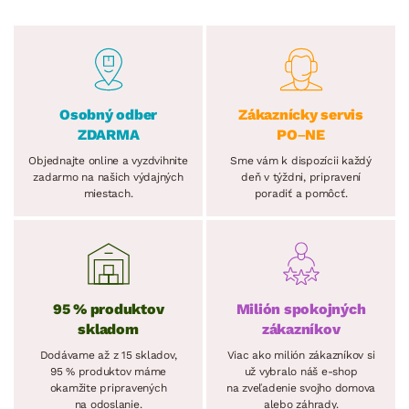
Osobný odber
Zákaznícky servis
ZDARMA
PO–NE
Objednajte online a vyzdvihnite
Sme vám k dispozícii každý
zadarmo na našich výdajných
deň v týždni, pripravení
miestach.
poradiť a pomôcť.
95 % produktov
Milión spokojných
skladom
zákazníkov
Dodávame až z 15 skladov,
Viac ako milión zákazníkov si
95 % produktov máme
už vybralo náš e-shop
okamžite pripravených
na zveľadenie svojho domova
na odoslanie.
alebo záhrady.