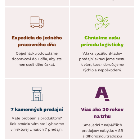
Expedícia do jedného
Chránime našu
pracovného dňa
prírodu logisticky
Objednávku odovzdáme
Vďaka využitiu skladov
dopravcovi do 1 dňa, aby ste
predajní skracujeme cestu
nemuseli dlho čakať.
k vám, tovar doručujeme
rýchlo a nepoškodený.
7 kamenných predajní
Viac ako 30 rokov
na trhu
Máte problém s produktom?
Reklamáciu vám radi vybavíme
Sme jedni z najväčších
v niektorej z našich 7 predajní.
predajcov nábytku v SR
s dlhoročnou tradíciou