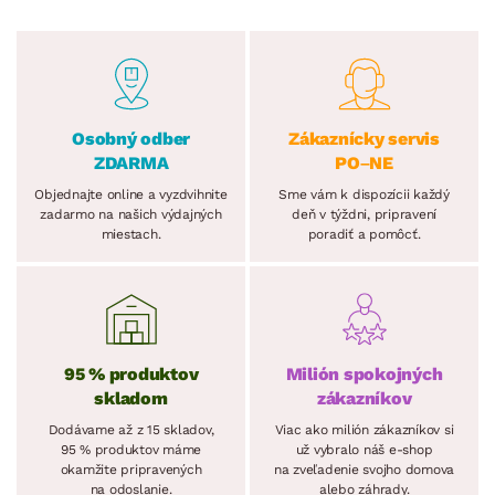
Osobný odber
Zákaznícky servis
ZDARMA
PO–NE
Objednajte online a vyzdvihnite
Sme vám k dispozícii každý
zadarmo na našich výdajných
deň v týždni, pripravení
miestach.
poradiť a pomôcť.
95 % produktov
Milión spokojných
skladom
zákazníkov
Dodávame až z 15 skladov,
Viac ako milión zákazníkov si
95 % produktov máme
už vybralo náš e-shop
okamžite pripravených
na zveľadenie svojho domova
na odoslanie.
alebo záhrady.