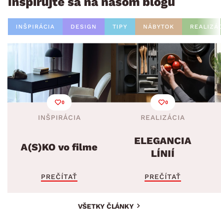
Inšpirujte sa na našom blogu
INŠPIRÁCIA
DESIGN
TIPY
NÁBYTOK
REALIZÁ
0
0
INŠPIRÁCIA
REALIZÁCIA
ELEGANCIA
A(S)KO vo filme
LÍNIÍ
PREČÍTAŤ
PREČÍTAŤ
VŠETKY ČLÁNKY