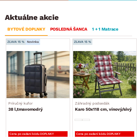
Aktuálne akcie
BYTOVÉ DOPLNKY
POSLEDNÁ ŠANCA
1 + 1 Matrace
ZĽAVA 15 %
Novinka
ZĽAVA 15 %
Príručný kufor
Záhradný podsedák
38 l,tmavomodrý
Karo 50x118 cm, vínový/sivý
Cena po zadaní kódu DOPLNKY
Cena po zadaní kódu DOPLNKY