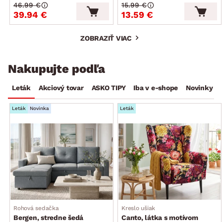
46.99 €
15.99 €
39.94 €
13.59 €
ZOBRAZIŤ VIAC
Nakupujte podľa
Leták
Akciový tovar
ASKO TIPY
Iba v e-shope
Novinky
Leták
Novinka
Leták
Rohová sedačka
Kreslo ušiak
Bergen, stredne šedá
Canto, látka s motívom