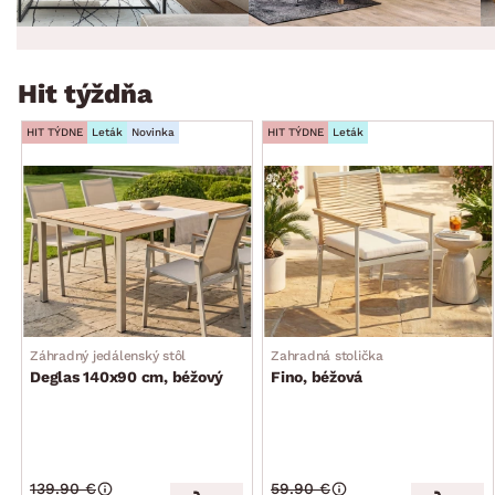
Hit týždňa
HIT TÝDNE
Leták
Novinka
HIT TÝDNE
Leták
Záhradný jedálenský stôl
Zahradná stolička
Deglas 140x90 cm, béžový
Fino, béžová
139.90 €
59.90 €