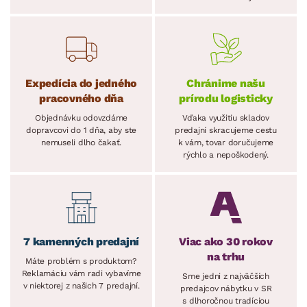
Expedícia do jedného
Chránime našu
pracovného dňa
prírodu logisticky
Objednávku odovzdáme
Vďaka využitiu skladov
dopravcovi do 1 dňa, aby ste
predajní skracujeme cestu
nemuseli dlho čakať.
k vám, tovar doručujeme
rýchlo a nepoškodený.
7 kamenných predajní
Viac ako 30 rokov
na trhu
Máte problém s produktom?
Reklamáciu vám radi vybavíme
Sme jedni z najväčších
v niektorej z našich 7 predajní.
predajcov nábytku v SR
s dlhoročnou tradíciou