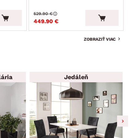
529.90 €
215
449.90 €
19
ZOBRAZIŤ VIAC
ária
Jedáleň