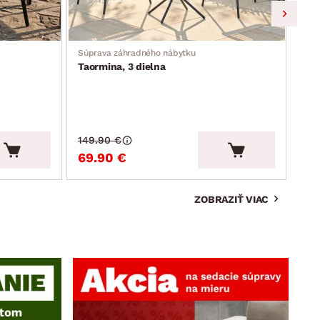
Súprava záhradného nábytku
Záhr
Taormina, 3 dielna
Mos
149.90 €
159
69.90 €
99
ZOBRAZIŤ VIAC