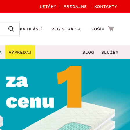
LETÁKY
PREDAJNE
KONTAKTY
PRIHLÁSIŤ
REGISTRÁCIA
KOŠÍK
A
VÝPREDAJ
BLOG
SLUŽBY
 A ORGANIZÁCIA
Záhradné sety
DROBNÉ BYTOVÉ DOPLNKY
úče
Kuchynské príslušenstvo
né stoličky a kreslá
ždniky
Kuchynské doplnky
áhradné lavice
viny
Kúpeľňové doplnky
Záhradné stoly
lečenie
Záhradné doplnky
hradné hojdačky
Zobrazit vše
áhradné lehátka