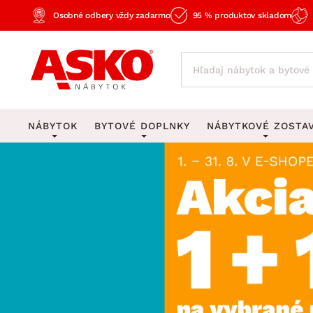
Osobné odbery vždy zadarmo
95 % produktov skladom
NÁBYTOK
BYTOVÉ DOPLNKY
NÁBYTKOVÉ ZOSTA
KOBERCE
OSVETLENIE
Obývacie zost
Veľké a stredné koberce
Stolové lampy a lampi
Spálňové zost
Behúne a malé koberce
Stropné osvetlenie
Kancelárske zos
Obývacia izba
Detské koberce
Lustre a závesné svieti
Kuchynské zost
Spálňa
Kúpeľňové predložky
Stojacie lampy
Detské zosta
Pracovňa a kancelária
Zobrazit vše
Zobrazit vše
Predsieňové zos