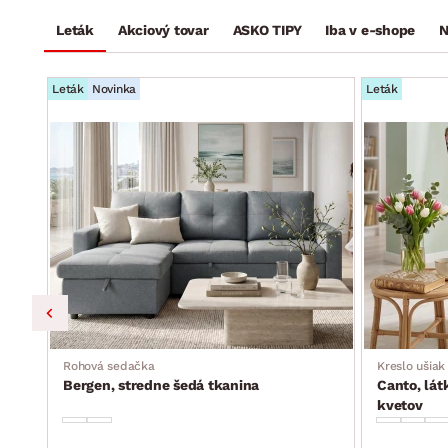
Leták
Akciový tovar
ASKO TIPY
Iba v e-shope
N
Leták
Novinka
Leták
ka,
Rohová sedačka
Kreslo ušiak
Bergen, stredne šedá tkanina
Canto, lát
kvetov