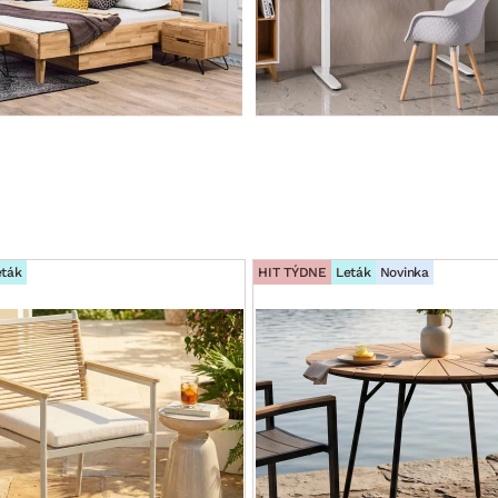
eták
HIT TÝDNE
Leták
Novinka