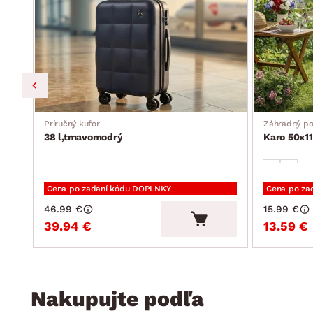
Príručný kufor
Záhradný p
38 l,tmavomodrý
Karo 50x11
Cena po zadaní kódu DOPLNKY
Cena po za
46.99 €
15.99 €
39.94 €
13.59 €
Nakupujte podľa