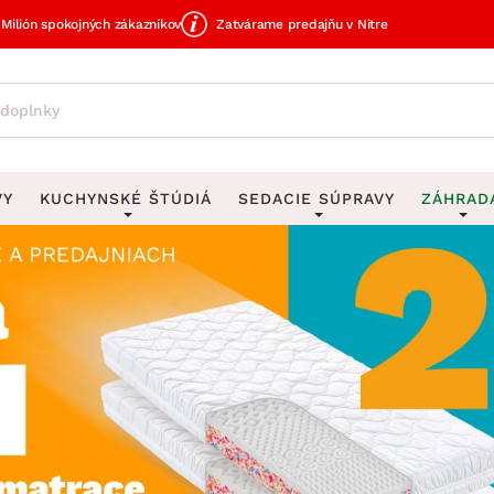
Milión spokojných zákazníkov
Zatvárame predajňu v Nitre
VY
KUCHYNSKÉ ŠTÚDIÁ
SEDACIE SÚPRAVY
ZÁHRAD
avy
DEKORÁCIE
Sedacie súpravy do U
UKLADANIE
čky
Obrazy
Vešiaky na kľ
avy
Rohové sedacie súpravy
Záhrad
Zrkadlá
Stojany na dá
tavy
Sedacie súpravy 3-2-1
Z
dlá
Hodiny
Stojany na no
avy
Sedacie súpravy na mieru
Vázy
Stojany na ob
vy
Zá
Zobrazit vše
Zobrazit vše
tavy
Z