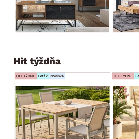
Hit týždňa
HIT TÝDNE
Leták
Novinka
HIT TÝDNE
L