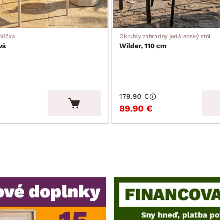
olička
Okrúhly záhradný jedálenský stôl
vá
Wilder, 110 cm
179.90 €
89.90 €