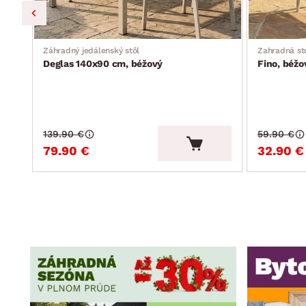
Záhradný jedálenský stôl
Zahradná st
Deglas 140x90 cm, béžový
Fino, béžo
139.90 €
59.90 €
79.90 €
32.90 €