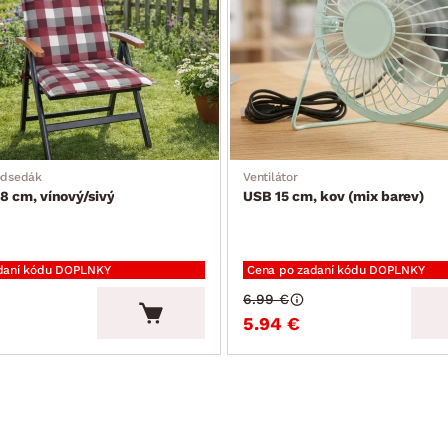
odsedák
Ventilátor
8 cm, vínový/sivý
USB 15 cm, kov (mix barev)
daní kódu DOPLNKY
Cena po zadaní kódu DOPLNKY
6.99 €
5.94 €