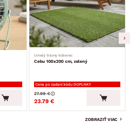
Umelý trávny koberec
Jedá
Cebu 100x200 cm, zelený
Ron
Cena po zadaní kódu DOPLNKY
Cen
27.99 €
94.
23.79 €
80
ZOBRAZIŤ VIAC