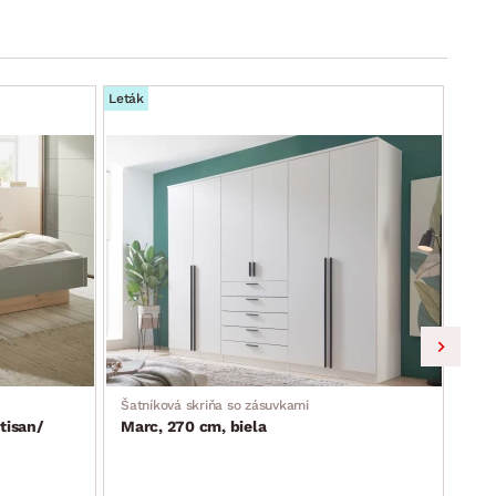
Leták
Leták
Šatníková skriňa so zásuvkami
Skri
tisan/
Marc, 270 cm, biela
Lim