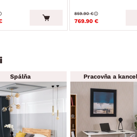
859.90 €
€
769.90 €
i
Spálňa
Pracovňa a kancel