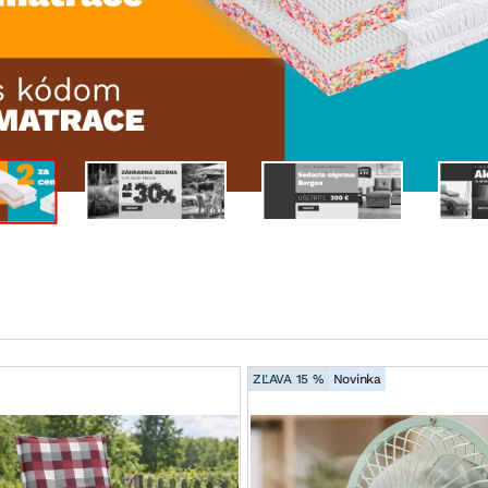
ENIE
DOMÁCE SPOTREBIČE
ZÁHRADNÉ 
avy
Zá
tavy
Z
avy
ZĽAVA 15 %
Novinka