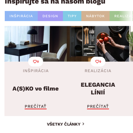
Inšpirujte sa na našom blogu
INŠPIRÁCIA
DESIGN
TIPY
NÁBYTOK
REALIZÁ
0
0
INŠPIRÁCIA
REALIZÁCIA
ELEGANCIA
A(S)KO vo filme
LÍNIÍ
PREČÍTAŤ
PREČÍTAŤ
VŠETKY ČLÁNKY