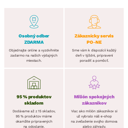
Osobný odber
Zákaznícky servis
ZDARMA
PO–NE
Objednajte online a vyzdvihnite
Sme vám k dispozícii každý
zadarmo na našich výdajných
deň v týždni, pripravení
miestach.
poradiť a pomôcť.
95 % produktov
Milión spokojných
skladom
zákazníkov
Dodávame až z 15 skladov,
Viac ako milión zákazníkov si
95 % produktov máme
už vybralo náš e-shop
okamžite pripravených
na zveľadenie svojho domova
na odoslanie.
alebo záhrady.