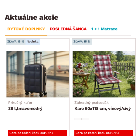
Aktuálne akcie
BYTOVÉ DOPLNKY
POSLEDNÁ ŠANCA
1 + 1 Matrace
ZĽAVA 15 %
Novinka
ZĽAVA 15 %
Príručný kufor
Záhradný podsedák
38 l,tmavomodrý
Karo 50x118 cm, vínový/sivý
Cena po zadaní kódu DOPLNKY
Cena po zadaní kódu DOPLNKY