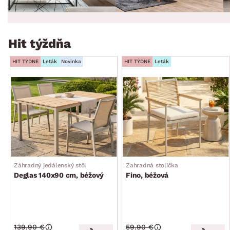
Hit týždňa
HIT TÝDNE
Leták
Novinka
HIT TÝDNE
Leták
Záhradný jedálenský stôl
Zahradná stolička
Deglas 140x90 cm, béžový
Fino, béžová
139.90 €
59.90 €