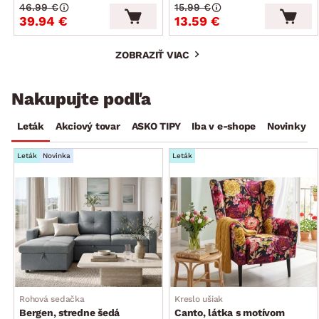
46.99 €
15.99 €
39.94 €
13.59 €
ZOBRAZIŤ VIAC
Nakupujte podľa
Leták
Akciový tovar
ASKO TIPY
Iba v e-shope
Novinky
Leták
Novinka
Leták
Rohová sedačka
Kreslo ušiak
Bergen, stredne šedá
Canto, látka s motívom