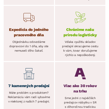
Expedícia do jedného
Chránime našu
pracovného dňa
prírodu logisticky
Objednávku odovzdáme
Vďaka využitiu skladov
dopravcovi do 1 dňa, aby ste
predajní skracujeme cestu
nemuseli dlho čakať.
k vám, tovar doručujeme
rýchlo a nepoškodený.
7 kamenných predajní
Viac ako 30 rokov
na trhu
Máte problém s produktom?
Reklamáciu vám radi vybavíme
Sme jedni z najväčších
v niektorej z našich 7 predajní.
predajcov nábytku v SR
s dlhoročnou tradíciou