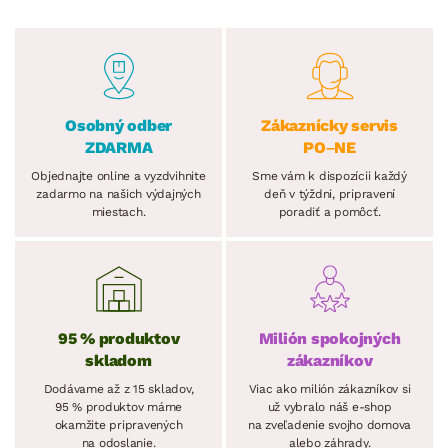
Osobný odber
Zákaznícky servis
ZDARMA
PO–NE
Objednajte online a vyzdvihnite
Sme vám k dispozícii každý
zadarmo na našich výdajných
deň v týždni, pripravení
miestach.
poradiť a pomôcť.
95 % produktov
Milión spokojných
skladom
zákazníkov
Dodávame až z 15 skladov,
Viac ako milión zákazníkov si
95 % produktov máme
už vybralo náš e-shop
okamžite pripravených
na zveľadenie svojho domova
na odoslanie.
alebo záhrady.