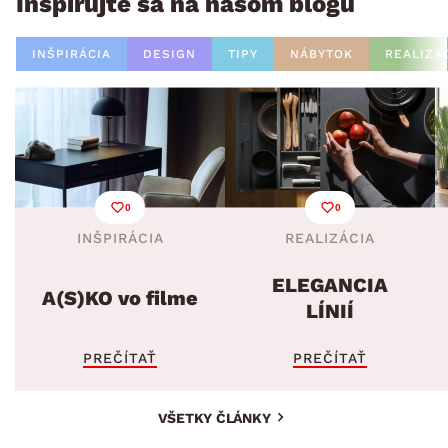
Inšpirujte sa na našom blogu
INŠPIRÁCIA
DESIGN
TIPY
NÁBYTOK
REALIZÁ
0
0
INŠPIRÁCIA
REALIZÁCIA
ELEGANCIA
A(S)KO vo filme
LÍNIÍ
PREČÍTAŤ
PREČÍTAŤ
VŠETKY ČLÁNKY