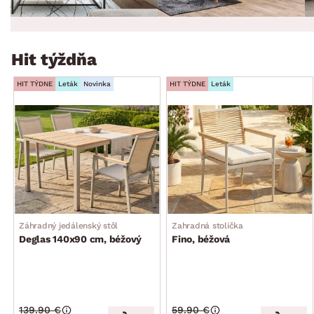
Hit týždňa
HIT TÝDNE
Leták
Novinka
HIT TÝDNE
Leták
Záhradný jedálenský stôl
Zahradná stolička
Deglas 140x90 cm, béžový
Fino, béžová
139.90 €
59.90 €