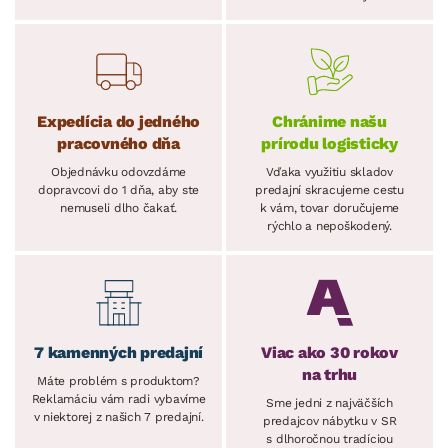
Expedícia do jedného
Chránime našu
pracovného dňa
prírodu logisticky
Objednávku odovzdáme
Vďaka využitiu skladov
dopravcovi do 1 dňa, aby ste
predajní skracujeme cestu
nemuseli dlho čakať.
k vám, tovar doručujeme
rýchlo a nepoškodený.
7 kamenných predajní
Viac ako 30 rokov
na trhu
Máte problém s produktom?
Reklamáciu vám radi vybavíme
Sme jedni z najväčších
v niektorej z našich 7 predajní.
predajcov nábytku v SR
s dlhoročnou tradíciou