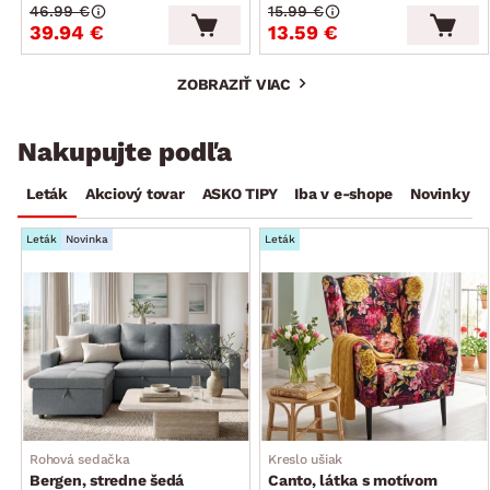
46.99 €
15.99 €
39.94 €
13.59 €
ZOBRAZIŤ VIAC
Nakupujte podľa
Leták
Akciový tovar
ASKO TIPY
Iba v e-shope
Novinky
Leták
Novinka
Leták
Rohová sedačka
Kreslo ušiak
Bergen, stredne šedá
Canto, látka s motívom