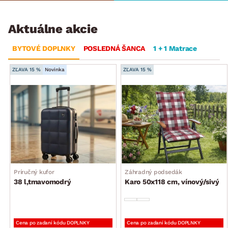
Aktuálne akcie
BYTOVÉ DOPLNKY
POSLEDNÁ ŠANCA
1 + 1 Matrace
ZĽAVA 15 %
Novinka
ZĽAVA 15 %
Príručný kufor
Záhradný podsedák
38 l,tmavomodrý
Karo 50x118 cm, vínový/sivý
Cena po zadaní kódu DOPLNKY
Cena po zadaní kódu DOPLNKY