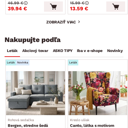
46.99 €
15.99 €
39.94 €
13.59 €
ZOBRAZIŤ VIAC
Nakupujte podľa
Leták
Akciový tovar
ASKO TIPY
Iba v e-shope
Novinky
Leták
Novinka
Leták
Rohová sedačka
Kreslo ušiak
Bergen, stredne šedá
Canto, látka s motívom