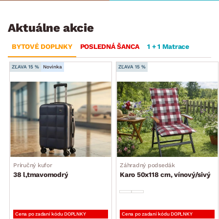
Aktuálne akcie
BYTOVÉ DOPLNKY
POSLEDNÁ ŠANCA
1 + 1 Matrace
ZĽAVA 15 %
Novinka
ZĽAVA 15 %
Príručný kufor
Záhradný podsedák
38 l,tmavomodrý
Karo 50x118 cm, vínový/sivý
Cena po zadaní kódu DOPLNKY
Cena po zadaní kódu DOPLNKY