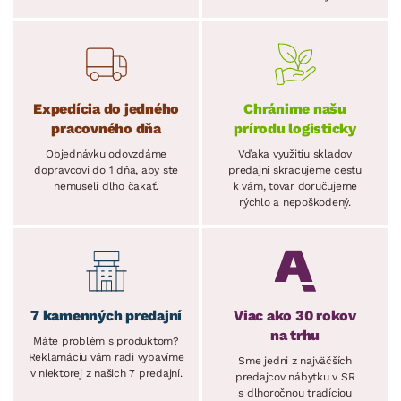
Expedícia do jedného
Chránime našu
pracovného dňa
prírodu logisticky
Objednávku odovzdáme
Vďaka využitiu skladov
dopravcovi do 1 dňa, aby ste
predajní skracujeme cestu
nemuseli dlho čakať.
k vám, tovar doručujeme
rýchlo a nepoškodený.
7 kamenných predajní
Viac ako 30 rokov
na trhu
Máte problém s produktom?
Reklamáciu vám radi vybavíme
Sme jedni z najväčších
v niektorej z našich 7 predajní.
predajcov nábytku v SR
s dlhoročnou tradíciou