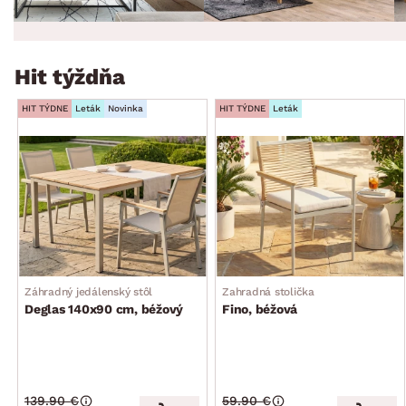
Hit týždňa
HIT TÝDNE
Leták
Novinka
HIT TÝDNE
Leták
Záhradný jedálenský stôl
Zahradná stolička
Deglas 140x90 cm, béžový
Fino, béžová
139.90 €
59.90 €