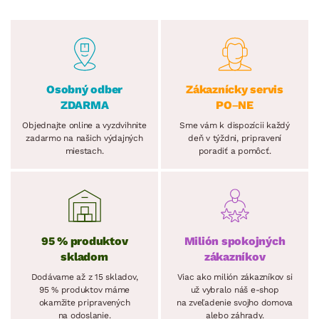
Osobný odber
Zákaznícky servis
ZDARMA
PO–NE
Objednajte online a vyzdvihnite
Sme vám k dispozícii každý
zadarmo na našich výdajných
deň v týždni, pripravení
miestach.
poradiť a pomôcť.
95 % produktov
Milión spokojných
skladom
zákazníkov
Dodávame až z 15 skladov,
Viac ako milión zákazníkov si
95 % produktov máme
už vybralo náš e-shop
okamžite pripravených
na zveľadenie svojho domova
na odoslanie.
alebo záhrady.