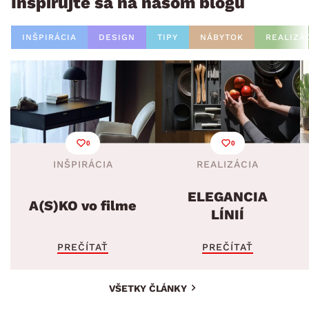
Inšpirujte sa na našom blogu
INŠPIRÁCIA
DESIGN
TIPY
NÁBYTOK
REALIZÁ
0
0
INŠPIRÁCIA
REALIZÁCIA
ELEGANCIA
A(S)KO vo filme
LÍNIÍ
PREČÍTAŤ
PREČÍTAŤ
VŠETKY ČLÁNKY