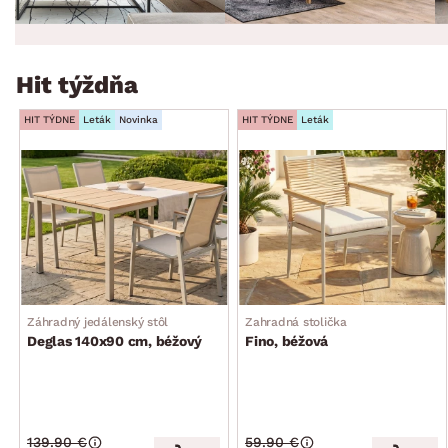
Hit týždňa
HIT TÝDNE
Leták
Novinka
HIT TÝDNE
Leták
Záhradný jedálenský stôl
Zahradná stolička
Deglas 140x90 cm, béžový
Fino, béžová
139.90 €
59.90 €