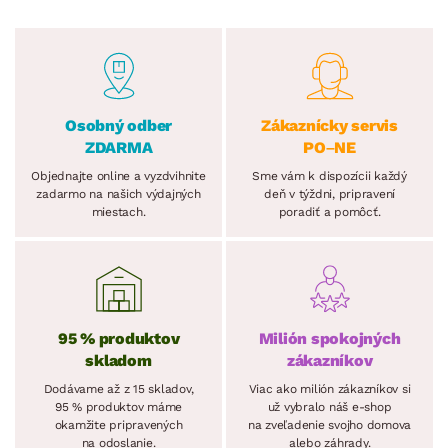
Osobný odber
Zákaznícky servis
ZDARMA
PO–NE
Objednajte online a vyzdvihnite
Sme vám k dispozícii každý
zadarmo na našich výdajných
deň v týždni, pripravení
miestach.
poradiť a pomôcť.
95 % produktov
Milión spokojných
skladom
zákazníkov
Dodávame až z 15 skladov,
Viac ako milión zákazníkov si
95 % produktov máme
už vybralo náš e-shop
okamžite pripravených
na zveľadenie svojho domova
na odoslanie.
alebo záhrady.