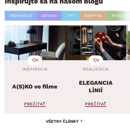
Inšpirujte sa na našom blogu
INŠPIRÁCIA
DESIGN
TIPY
NÁBYTOK
REALIZÁ
0
0
INŠPIRÁCIA
REALIZÁCIA
ELEGANCIA
A(S)KO vo filme
LÍNIÍ
PREČÍTAŤ
PREČÍTAŤ
VŠETKY ČLÁNKY