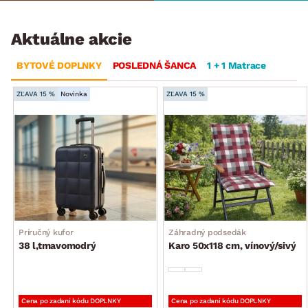
Aktuálne akcie
BYTOVÉ DOPLNKY
POSLEDNÁ ŠANCA
1 + 1 Matrace
ZĽAVA 15 %
Novinka
ZĽAVA 15 %
Príručný kufor
Záhradný podsedák
38 l,tmavomodrý
Karo 50x118 cm, vínový/sivý
Cena po zadaní kódu DOPLNKY
Cena po zadaní kódu DOPLNKY