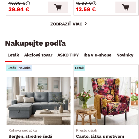
46.99 €
15.99 €
39.94 €
13.59 €
ZOBRAZIŤ VIAC
Nakupujte podľa
Leták
Akciový tovar
ASKO TIPY
Iba v e-shope
Novinky
Leták
Novinka
Leták
Rohová sedačka
Kreslo ušiak
Bergen, stredne šedá
Canto, látka s motívom