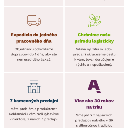
Expedícia do jedného
Chránime našu
pracovného dňa
prírodu logisticky
Objednávku odovzdáme
Vďaka využitiu skladov
dopravcovi do 1 dňa, aby ste
predajní skracujeme cestu
nemuseli dlho čakať.
k vám, tovar doručujeme
rýchlo a nepoškodený.
7 kamenných predajní
Viac ako 30 rokov
na trhu
Máte problém s produktom?
Reklamáciu vám radi vybavíme
Sme jedni z najväčších
v niektorej z našich 7 predajní.
predajcov nábytku v SR
s dlhoročnou tradíciou