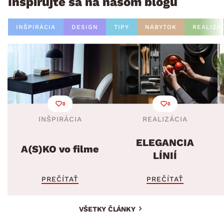
Inšpirujte sa na našom blogu
INŠPIRÁCIA
DESIGN
TIPY
NÁBYTOK
REALIZÁ
0
0
INŠPIRÁCIA
REALIZÁCIA
ELEGANCIA
A(S)KO vo filme
LÍNIÍ
PREČÍTAŤ
PREČÍTAŤ
VŠETKY ČLÁNKY