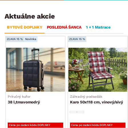
Aktuálne akcie
BYTOVÉ DOPLNKY
POSLEDNÁ ŠANCA
1 + 1 Matrace
ZĽAVA 15 %
Novinka
ZĽAVA 15 %
Príručný kufor
Záhradný podsedák
38 l,tmavomodrý
Karo 50x118 cm, vínový/sivý
Cena po zadaní kódu DOPLNKY
Cena po zadaní kódu DOPLNKY