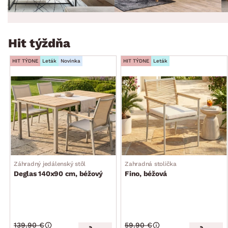
Hit týždňa
HIT TÝDNE
Leták
Novinka
HIT TÝDNE
Leták
Záhradný jedálenský stôl
Zahradná stolička
Deglas 140x90 cm, béžový
Fino, béžová
139.90 €
59.90 €