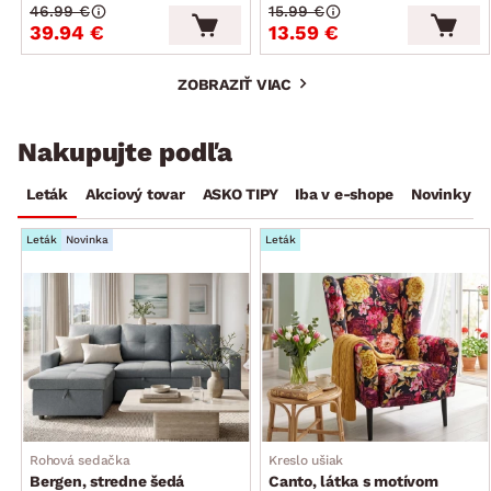
46.99 €
15.99 €
39.94 €
13.59 €
ZOBRAZIŤ VIAC
Nakupujte podľa
Leták
Akciový tovar
ASKO TIPY
Iba v e-shope
Novinky
Leták
Novinka
Leták
Rohová sedačka
Kreslo ušiak
Bergen, stredne šedá
Canto, látka s motívom