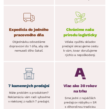
Expedícia do jedného
Chránime našu
pracovného dňa
prírodu logisticky
Objednávku odovzdáme
Vďaka využitiu skladov
dopravcovi do 1 dňa, aby ste
predajní skracujeme cestu
nemuseli dlho čakať.
k vám, tovar doručujeme
rýchlo a nepoškodený.
7 kamenných predajní
Viac ako 30 rokov
na trhu
Máte problém s produktom?
Reklamáciu vám radi vybavíme
Sme jedni z najväčších
v niektorej z našich 7 predajní.
predajcov nábytku v SR
s dlhoročnou tradíciou