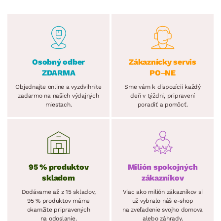
Osobný odber
Zákaznícky servis
ZDARMA
PO–NE
Objednajte online a vyzdvihnite
Sme vám k dispozícii každý
zadarmo na našich výdajných
deň v týždni, pripravení
miestach.
poradiť a pomôcť.
95 % produktov
Milión spokojných
skladom
zákazníkov
Dodávame až z 15 skladov,
Viac ako milión zákazníkov si
95 % produktov máme
už vybralo náš e-shop
okamžite pripravených
na zveľadenie svojho domova
na odoslanie.
alebo záhrady.