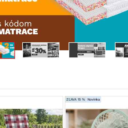
ENIE
DOMÁCE SPOTREBIČE
ZÁHRADNÉ 
avy
Zá
tavy
Z
avy
ZĽAVA 15 %
Novinka