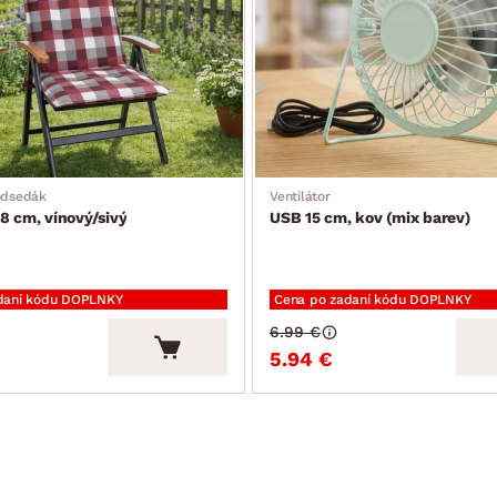
odsedák
Ventilátor
8 cm, vínový/sivý
USB 15 cm, kov (mix barev)
daní kódu DOPLNKY
Cena po zadaní kódu DOPLNKY
6.99 €
5.94 €