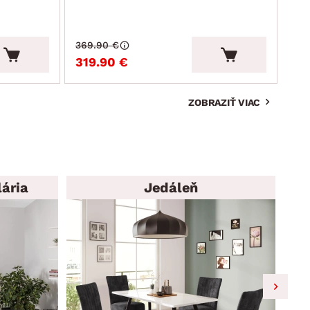
369.90 €
819
319.90 €
69
ZOBRAZIŤ VIAC
ária
Jedáleň