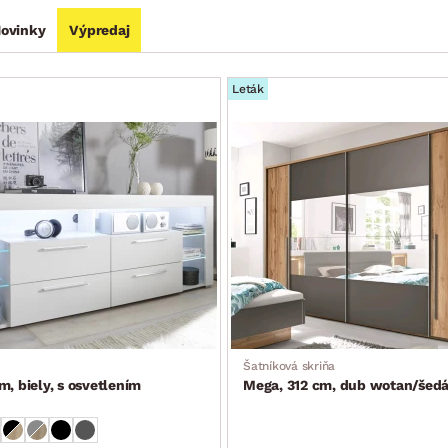
ovinky
Výpredaj
Leták
Šatníková skriňa
m, biely, s osvetlením
Mega, 312 cm, dub wotan/šed