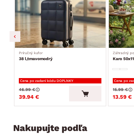
Príručný kufor
Záhradný p
38 l,tmavomodrý
Karo 50x11
Cena po zadaní kódu DOPLNKY
Cena po za
46.99 €
15.99 €
39.94 €
13.59 €
Nakupujte podľa