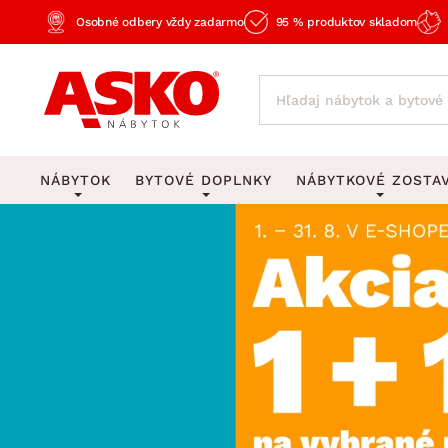
Osobné odbery vždy zadarmo
95 % produktov skladom
NÁBYTOK
BYTOVÉ DOPLNKY
NÁBYTKOVÉ ZOSTA
KOBERCE
OSVETLENIE
Obývacie zost
Veľké a stredné koberce
Stolové lampy a lampi
Spálňové zost
Behúne a malé koberce
Stropné osvetlenie
Kancelárske zos
Obývacia izba
Detské koberce
Lustre a závesné svieti
Kuchynské zost
Spálňa
Kúpeľňové predložky
Stojacie lampy
Detské zosta
Pracovňa a kancelária
Zobrazit vše
Zobrazit vše
Predsieňové zos