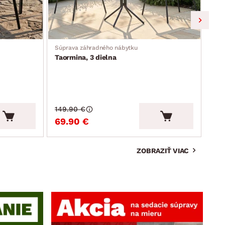
Súprava záhradného nábytku
Záhr
Taormina, 3 dielna
Mos
149.90 €
159
69.90 €
99
ZOBRAZIŤ VIAC