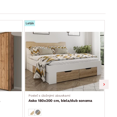
Leták
Leták
Posteľ s úložnými zásuvkami
Poh
á
Asko 180x200 cm, biela/dub sonoma
Imp