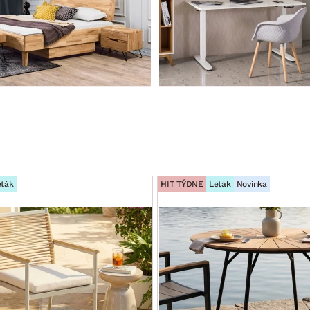
eták
HIT TÝDNE
Leták
Novinka