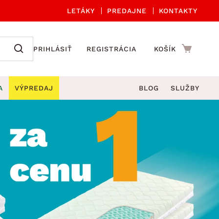
LETÁKY
PREDAJNE
KONTAKTY
PRIHLÁSIŤ
REGISTRÁCIA
KOŠÍK
A
VÝPREDAJ
BLOG
SLUŽBY
 A ORGANIZÁCIA
Záhradné sety
DROBNÉ BYTOVÉ DOPLNKY
úče
Kuchynské príslušenstvo
né stoličky a kreslá
ždniky
Kuchynské doplnky
áhradné lavice
viny
Kúpeľňové doplnky
Záhradné stoly
lečenie
Záhradné doplnky
hradné hojdačky
Zobrazit vše
áhradné lehátka