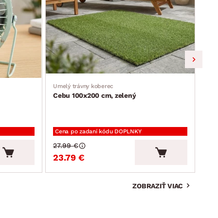
Umelý trávny koberec
Jedá
Cebu 100x200 cm, zelený
Ron
Cena po zadaní kódu DOPLNKY
Cen
27.99 €
94.
23.79 €
80
ZOBRAZIŤ VIAC