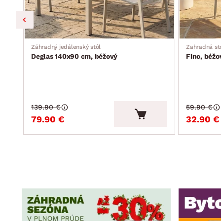
Záhradný jedálenský stôl
Zahradná st
Deglas 140x90 cm, béžový
Fino, béžo
139.90 €
59.90 €
79.90 €
32.90 €