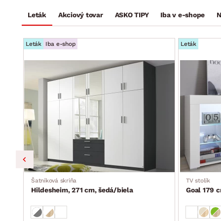
Leták
Akciový tovar
ASKO TIPY
Iba v e-shope
N
Leták
Iba e-shop
Leták
Šatníková skriňa
TV stolík
Hildesheim, 271 cm, šedá/biela
Goal 179 c