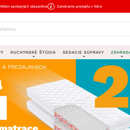
Milión spokojných zákazníkov
Zatvárame predajňu v Nitre
VY
KUCHYNSKÉ ŠTÚDIÁ
SEDACIE SÚPRAVY
ZÁHRAD
avy
DEKORÁCIE
Sedacie súpravy do U
UKLADANIE
čky
Obrazy
Vešiaky na kľ
avy
Rohové sedacie súpravy
Záhrad
Zrkadlá
Stojany na dá
tavy
Sedacie súpravy 3-2-1
Z
dlá
Hodiny
Stojany na no
avy
Sedacie súpravy na mieru
Vázy
Stojany na ob
vy
Zá
Zobrazit vše
Zobrazit vše
tavy
Z