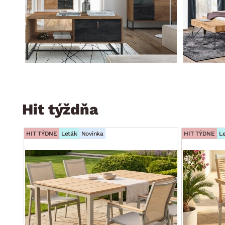
Hit týždňa
HIT TÝDNE
Leták
Novinka
HIT TÝDNE
L