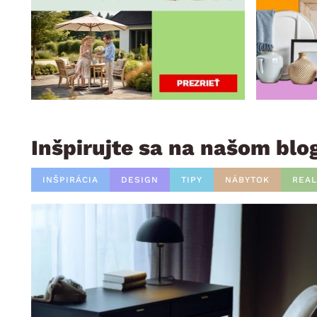
Inšpirujte sa na našom blo
INŠPIRÁCIA
DESIGN
TIPY
NÁBYTOK
REAL