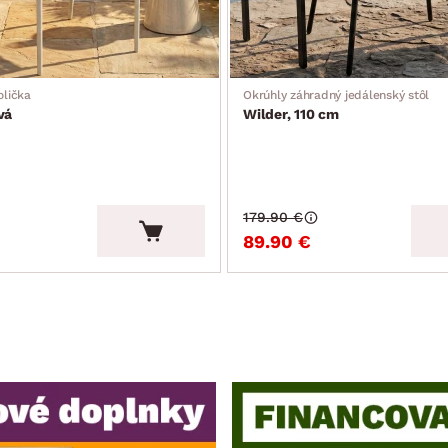
olička
Okrúhly záhradný jedálenský stôl
vá
Wilder, 110 cm
179.90 €
89.90 €