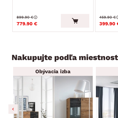
899.90 €
459.90 €
779.90 €
399.90 
Nakupujte podľa miestnost
Obývacia izba