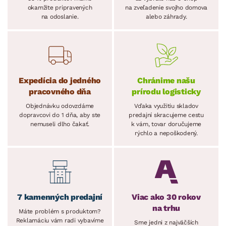
okamžite pripravených
na zveľadenie svojho domova
na odoslanie.
alebo záhrady.
Expedícia do jedného
Chránime našu
pracovného dňa
prírodu logisticky
Objednávku odovzdáme
Vďaka využitiu skladov
dopravcovi do 1 dňa, aby ste
predajní skracujeme cestu
nemuseli dlho čakať.
k vám, tovar doručujeme
rýchlo a nepoškodený.
7 kamenných predajní
Viac ako 30 rokov
na trhu
Máte problém s produktom?
Reklamáciu vám radi vybavíme
Sme jedni z najväčších