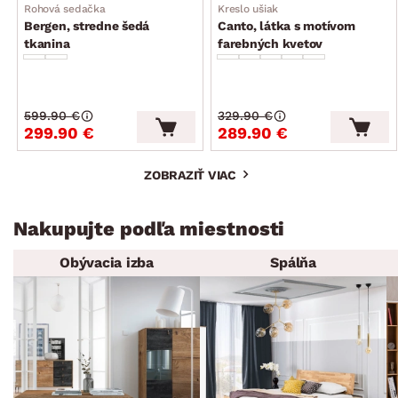
Rohová sedačka
Kreslo ušiak
Bergen, stredne šedá
Canto, látka s motívom
tkanina
farebných kvetov
599.90 €
329.90 €
299.90 €
289.90 €
ZOBRAZIŤ VIAC
Nakupujte podľa miestnosti
Obývacia izba
Spálňa