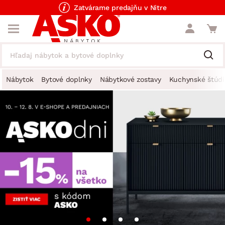
Zatvárame predajňu v Nitre
Nábytok
Bytové doplnky
Nábytkové zostavy
Kuchynské štúdi