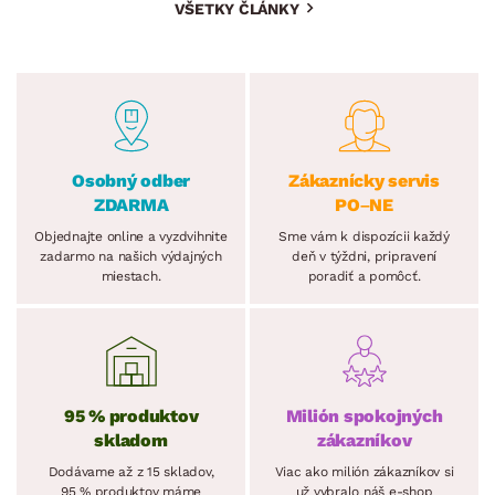
VŠETKY ČLÁNKY
Osobný odber
Zákaznícky servis
ZDARMA
PO–NE
Objednajte online a vyzdvihnite
Sme vám k dispozícii každý
zadarmo na našich výdajných
deň v týždni, pripravení
miestach.
poradiť a pomôcť.
95 % produktov
Milión spokojných
skladom
zákazníkov
Dodávame až z 15 skladov,
Viac ako milión zákazníkov si
95 % produktov máme
už vybralo náš e-shop