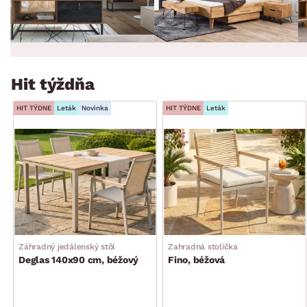
Hit týždňa
HIT TÝDNE
Leták
Novinka
HIT TÝDNE
Leták
Záhradný jedálenský stôl
Zahradná stolička
Deglas 140x90 cm, béžový
Fino, béžová