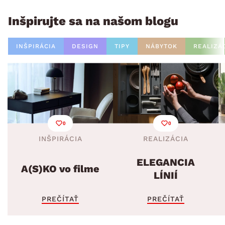
Inšpirujte sa na našom blogu
INŠPIRÁCIA
DESIGN
TIPY
NÁBYTOK
REALIZÁ
0
0
INŠPIRÁCIA
REALIZÁCIA
ELEGANCIA
A(S)KO vo filme
LÍNIÍ
PREČÍTAŤ
PREČÍTAŤ