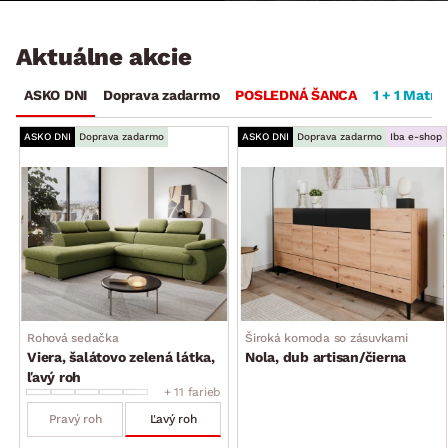
Aktuálne akcie
ASKO DNI
Doprava zadarmo
POSLEDNÁ ŠANCA
1 + 1 Matra
ASKO DNI
Doprava zadarmo
ASKO DNI
Doprava zadarmo
Iba e-shop
Rohová sedačka
Široká komoda so zásuvkami
Viera, šalátovo zelená látka,
Nola, dub artisan/čierna
ľavý roh
+ 11 farieb
Pravý roh
Ľavý roh