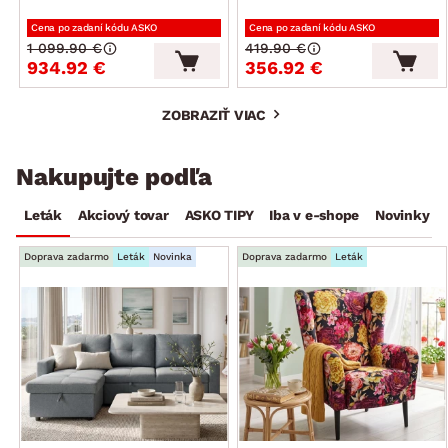
Cena po zadaní kódu ASKO
Cena po zadaní kódu ASKO
1 099.90 €
419.90 €
934.92 €
356.92 €
ZOBRAZIŤ VIAC
Nakupujte podľa
Leták
Akciový tovar
ASKO TIPY
Iba v e-shope
Novinky
Doprava zadarmo
Leták
Novinka
Doprava zadarmo
Leták