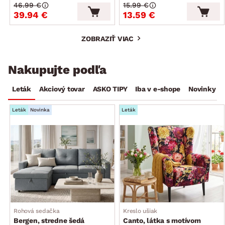
46.99 €
15.99 €
39.94 €
13.59 €
ZOBRAZIŤ VIAC
Nakupujte podľa
Leták
Akciový tovar
ASKO TIPY
Iba v e-shope
Novinky
Leták
Novinka
Leták
Rohová sedačka
Kreslo ušiak
Bergen, stredne šedá
Canto, látka s motívom