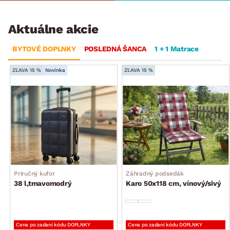
Aktuálne akcie
BYTOVÉ DOPLNKY
POSLEDNÁ ŠANCA
1 + 1 Matrace
ZĽAVA 15 %
Novinka
ZĽAVA 15 %
Príručný kufor
Záhradný podsedák
38 l,tmavomodrý
Karo 50x118 cm, vínový/sivý
Cena po zadaní kódu DOPLNKY
Cena po zadaní kódu DOPLNKY