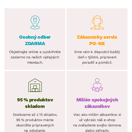
Osobný odber
Zákaznícky servis
ZDARMA
PO–NE
Objednajte online a vyzdvihnite
Sme vám k dispozícii každý
zadarmo na našich výdajných
deň v týždni, pripravení
miestach.
poradiť a pomôcť.
95 % produktov
Milión spokojných
skladom
zákazníkov
Dodávame až z 15 skladov,
Viac ako milión zákazníkov si
95 % produktov máme
už vybralo náš e-shop
okamžite pripravených
na zveľadenie svojho domova
na odoslanie.
alebo záhrady.