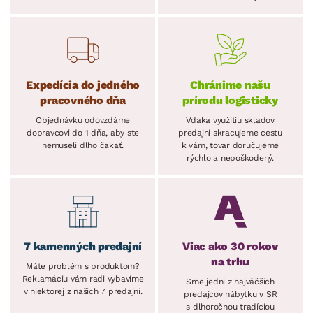
Expedícia do jedného
Chránime našu
pracovného dňa
prírodu logisticky
Objednávku odovzdáme
Vďaka využitiu skladov
dopravcovi do 1 dňa, aby ste
predajní skracujeme cestu
nemuseli dlho čakať.
k vám, tovar doručujeme
rýchlo a nepoškodený.
7 kamenných predajní
Viac ako 30 rokov
na trhu
Máte problém s produktom?
Reklamáciu vám radi vybavíme
Sme jedni z najväčších
v niektorej z našich 7 predajní.
predajcov nábytku v SR
s dlhoročnou tradíciou