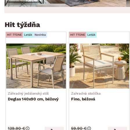
Hit týždňa
HIT TÝDNE
Leták
Novinka
HIT TÝDNE
Leták
Záhradný jedálenský stôl
Zahradná stolička
Deglas 140x90 cm, béžový
Fino, béžová
139.90 €
59.90 €