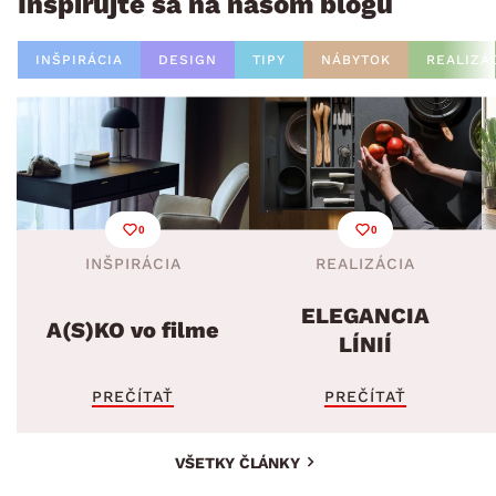
Inšpirujte sa na našom blogu
INŠPIRÁCIA
DESIGN
TIPY
NÁBYTOK
REALIZÁ
0
0
INŠPIRÁCIA
REALIZÁCIA
ELEGANCIA
A(S)KO vo filme
LÍNIÍ
PREČÍTAŤ
PREČÍTAŤ
VŠETKY ČLÁNKY