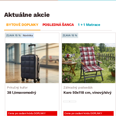
Aktuálne akcie
BYTOVÉ DOPLNKY
POSLEDNÁ ŠANCA
1 + 1 Matrace
ZĽAVA 15 %
Novinka
ZĽAVA 15 %
Príručný kufor
Záhradný podsedák
38 l,tmavomodrý
Karo 50x118 cm, vínový/sivý
Cena po zadaní kódu DOPLNKY
Cena po zadaní kódu DOPLNKY