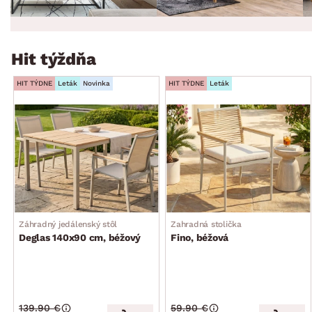
Hit týždňa
HIT TÝDNE
Leták
Novinka
HIT TÝDNE
Leták
Záhradný jedálenský stôl
Zahradná stolička
Deglas 140x90 cm, béžový
Fino, béžová
139.90 €
59.90 €