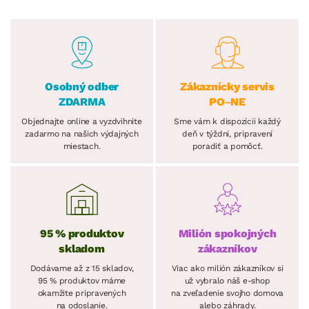
Osobný odber
Zákaznícky servis
ZDARMA
PO–NE
Objednajte online a vyzdvihnite
Sme vám k dispozícii každý
zadarmo na našich výdajných
deň v týždni, pripravení
miestach.
poradiť a pomôcť.
95 % produktov
Milión spokojných
skladom
zákazníkov
Dodávame až z 15 skladov,
Viac ako milión zákazníkov si
95 % produktov máme
už vybralo náš e-shop
okamžite pripravených
na zveľadenie svojho domova
na odoslanie.
alebo záhrady.