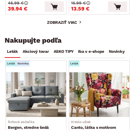
46.99 €
15.99 €
39.94 €
13.59 €
ZOBRAZIŤ VIAC
Nakupujte podľa
Leták
Akciový tovar
ASKO TIPY
Iba v e-shope
Novinky
Leták
Novinka
Leták
Rohová sedačka
Kreslo ušiak
Bergen, stredne šedá
Canto, látka s motívom