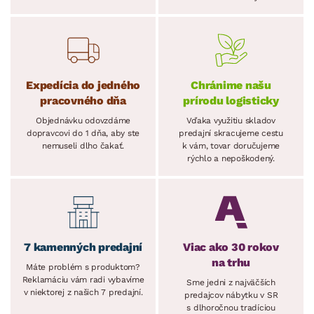
Expedícia do jedného
Chránime našu
pracovného dňa
prírodu logisticky
Objednávku odovzdáme
Vďaka využitiu skladov
dopravcovi do 1 dňa, aby ste
predajní skracujeme cestu
nemuseli dlho čakať.
k vám, tovar doručujeme
rýchlo a nepoškodený.
7 kamenných predajní
Viac ako 30 rokov
na trhu
Máte problém s produktom?
Reklamáciu vám radi vybavíme
Sme jedni z najväčších
v niektorej z našich 7 predajní.
predajcov nábytku v SR
s dlhoročnou tradíciou