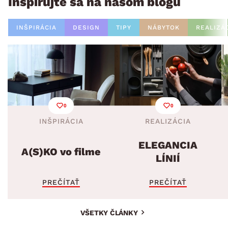
Inšpirujte sa na našom blogu
INŠPIRÁCIA
DESIGN
TIPY
NÁBYTOK
REALIZÁ
0
0
INŠPIRÁCIA
REALIZÁCIA
ELEGANCIA
A(S)KO vo filme
LÍNIÍ
PREČÍTAŤ
PREČÍTAŤ
VŠETKY ČLÁNKY