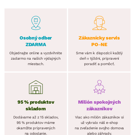
Osobný odber
Zákaznícky servis
ZDARMA
PO–NE
Objednajte online a vyzdvihnite
Sme vám k dispozícii každý
zadarmo na našich výdajných
deň v týždni, pripravení
miestach.
poradiť a pomôcť.
95 % produktov
Milión spokojných
skladom
zákazníkov
Dodávame až z 15 skladov,
Viac ako milión zákazníkov si
95 % produktov máme
už vybralo náš e-shop
okamžite pripravených
na zveľadenie svojho domova
na odoslanie.
alebo záhrady.