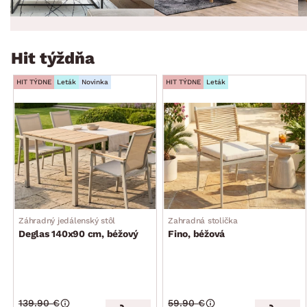
Hit týždňa
HIT TÝDNE
Leták
Novinka
HIT TÝDNE
Leták
Záhradný jedálenský stôl
Zahradná stolička
Deglas 140x90 cm, béžový
Fino, béžová
139.90 €
59.90 €