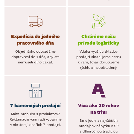
Expedícia do jedného
Chránime našu
pracovného dňa
prírodu logisticky
Objednávku odovzdáme
Vďaka využitiu skladov
dopravcovi do 1 dňa, aby ste
predajní skracujeme cestu
nemuseli dlho čakať.
k vám, tovar doručujeme
rýchlo a nepoškodený.
7 kamenných predajní
Viac ako 30 rokov
na trhu
Máte problém s produktom?
Reklamáciu vám radi vybavíme
Sme jedni z najväčších
v niektorej z našich 7 predajní.
predajcov nábytku v SR
s dlhoročnou tradíciou