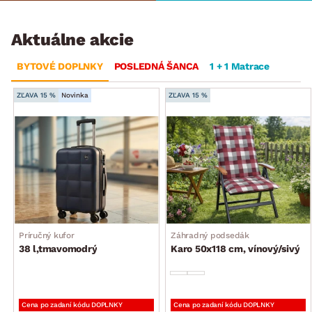
Aktuálne akcie
BYTOVÉ DOPLNKY
POSLEDNÁ ŠANCA
1 + 1 Matrace
ZĽAVA 15 %
Novinka
ZĽAVA 15 %
Príručný kufor
Záhradný podsedák
38 l,tmavomodrý
Karo 50x118 cm, vínový/sivý
Cena po zadaní kódu DOPLNKY
Cena po zadaní kódu DOPLNKY