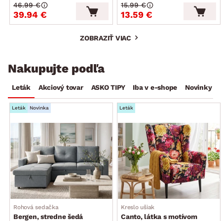
46.99 €
15.99 €
39.94 €
13.59 €
ZOBRAZIŤ VIAC
Nakupujte podľa
Leták
Akciový tovar
ASKO TIPY
Iba v e-shope
Novinky
Leták
Novinka
Leták
Rohová sedačka
Kreslo ušiak
Bergen, stredne šedá
Canto, látka s motívom