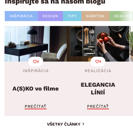
Inšpirujte sa na našom blogu
INŠPIRÁCIA
DESIGN
TIPY
NÁBYTOK
REALIZÁ
0
0
INŠPIRÁCIA
REALIZÁCIA
ELEGANCIA
A(S)KO vo filme
LÍNIÍ
PREČÍTAŤ
PREČÍTAŤ
VŠETKY ČLÁNKY