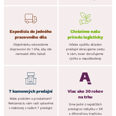
Expedícia do jedného
Chránime našu
pracovného dňa
prírodu logisticky
Objednávku odovzdáme
Vďaka využitiu skladov
dopravcovi do 1 dňa, aby ste
predajní skracujeme cestu
nemuseli dlho čakať.
k vám, tovar doručujeme
rýchlo a nepoškodený.
7 kamenných predajní
Viac ako 30 rokov
na trhu
Máte problém s produktom?
Reklamáciu vám radi vybavíme
Sme jedni z najväčších
v niektorej z našich 7 predajní.
predajcov nábytku v SR
s dlhoročnou tradíciou