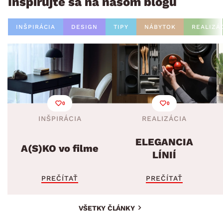
Inšpirujte sa na našom blogu
INŠPIRÁCIA
DESIGN
TIPY
NÁBYTOK
REALIZÁ
0
0
INŠPIRÁCIA
REALIZÁCIA
ELEGANCIA
A(S)KO vo filme
LÍNIÍ
PREČÍTAŤ
PREČÍTAŤ
VŠETKY ČLÁNKY