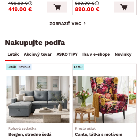
499.90 €
999.90 €
419.00 €
890.00 €
ZOBRAZIŤ VIAC
Nakupujte podľa
Leták
Akciový tovar
ASKO TIPY
Iba v e-shope
Novinky
Leták
Novinka
Leták
Rohová sedačka
Kreslo ušiak
Bergen, stredne šedá
Canto, látka s motívom