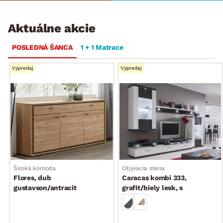
Aktuálne akcie
POSLEDNÁ ŠANCA
1 + 1 Matrace
Výpredaj
Výpredaj
Široká komoda
Obývacia stena
Flores, dub
Caracas kombi 333,
gustavson/antracit
grafit/biely lesk, s
osvetlením