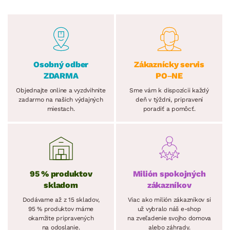
Osobný odber
Zákaznícky servis
ZDARMA
PO–NE
Objednajte online a vyzdvihnite
Sme vám k dispozícii každý
zadarmo na našich výdajných
deň v týždni, pripravení
miestach.
poradiť a pomôcť.
95 % produktov
Milión spokojných
skladom
zákazníkov
Dodávame až z 15 skladov,
Viac ako milión zákazníkov si
95 % produktov máme
už vybralo náš e-shop
okamžite pripravených
na zveľadenie svojho domova
na odoslanie.
alebo záhrady.