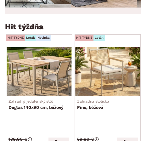
Hit týždňa
HIT TÝDNE
Leták
Novinka
HIT TÝDNE
Leták
Záhradný jedálenský stôl
Zahradná stolička
Deglas 140x90 cm, béžový
Fino, béžová
139.90 €
59.90 €