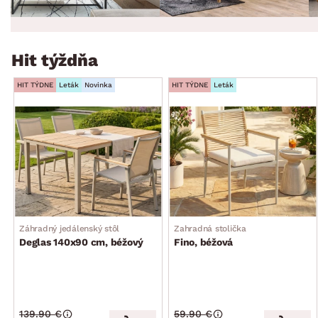
Hit týždňa
HIT TÝDNE
Leták
Novinka
HIT TÝDNE
Leták
Záhradný jedálenský stôl
Zahradná stolička
Deglas 140x90 cm, béžový
Fino, béžová
139.90 €
59.90 €