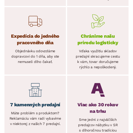
Expedícia do jedného
Chránime našu
pracovného dňa
prírodu logisticky
Objednávku odovzdáme
Vďaka využitiu skladov
dopravcovi do 1 dňa, aby ste
predajní skracujeme cestu
nemuseli dlho čakať.
k vám, tovar doručujeme
rýchlo a nepoškodený.
7 kamenných predajní
Viac ako 30 rokov
na trhu
Máte problém s produktom?
Reklamáciu vám radi vybavíme
Sme jedni z najväčších
v niektorej z našich 7 predajní.
predajcov nábytku v SR
s dlhoročnou tradíciou