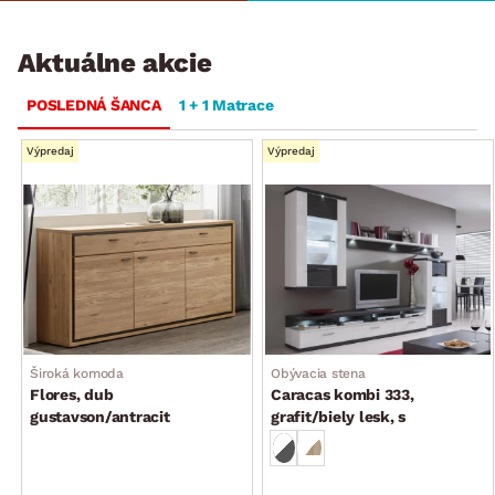
Aktuálne akcie
POSLEDNÁ ŠANCA
1 + 1 Matrace
Výpredaj
Výpredaj
Široká komoda
Obývacia stena
Flores, dub
Caracas kombi 333,
gustavson/antracit
grafit/biely lesk, s
osvetlením