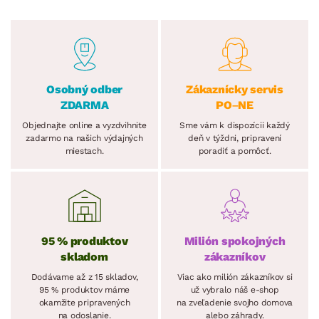
Osobný odber
Zákaznícky servis
ZDARMA
PO–NE
Objednajte online a vyzdvihnite
Sme vám k dispozícii každý
zadarmo na našich výdajných
deň v týždni, pripravení
miestach.
poradiť a pomôcť.
95 % produktov
Milión spokojných
skladom
zákazníkov
Dodávame až z 15 skladov,
Viac ako milión zákazníkov si
95 % produktov máme
už vybralo náš e-shop
okamžite pripravených
na zveľadenie svojho domova
na odoslanie.
alebo záhrady.