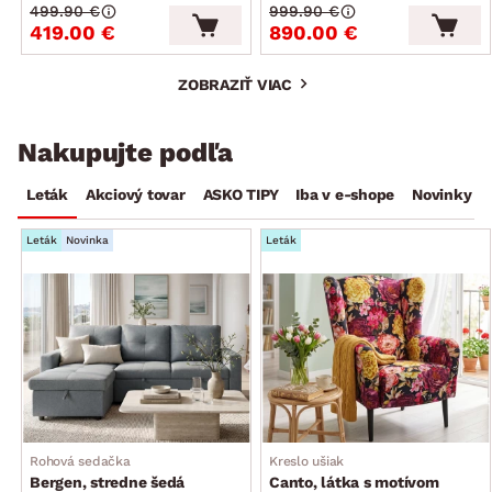
499.90 €
999.90 €
419.00 €
890.00 €
ZOBRAZIŤ VIAC
Nakupujte podľa
Leták
Akciový tovar
ASKO TIPY
Iba v e-shope
Novinky
Leták
Novinka
Leták
Rohová sedačka
Kreslo ušiak
Bergen, stredne šedá
Canto, látka s motívom