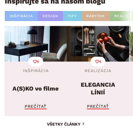
Inšpirujte sa na našom blogu
INŠPIRÁCIA
DESIGN
TIPY
NÁBYTOK
REALIZÁ
0
0
INŠPIRÁCIA
REALIZÁCIA
ELEGANCIA
A(S)KO vo filme
LÍNIÍ
PREČÍTAŤ
PREČÍTAŤ
VŠETKY ČLÁNKY