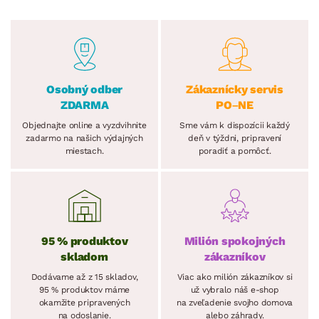
Osobný odber
Zákaznícky servis
ZDARMA
PO–NE
Objednajte online a vyzdvihnite
Sme vám k dispozícii každý
zadarmo na našich výdajných
deň v týždni, pripravení
miestach.
poradiť a pomôcť.
95 % produktov
Milión spokojných
skladom
zákazníkov
Dodávame až z 15 skladov,
Viac ako milión zákazníkov si
95 % produktov máme
už vybralo náš e-shop
okamžite pripravených
na zveľadenie svojho domova
na odoslanie.
alebo záhrady.