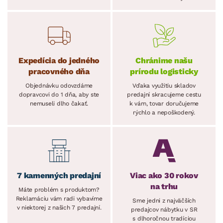
Expedícia do jedného
Chránime našu
pracovného dňa
prírodu logisticky
Objednávku odovzdáme
Vďaka využitiu skladov
dopravcovi do 1 dňa, aby ste
predajní skracujeme cestu
nemuseli dlho čakať.
k vám, tovar doručujeme
rýchlo a nepoškodený.
7 kamenných predajní
Viac ako 30 rokov
na trhu
Máte problém s produktom?
Reklamáciu vám radi vybavíme
Sme jedni z najväčších
v niektorej z našich 7 predajní.
predajcov nábytku v SR
s dlhoročnou tradíciou