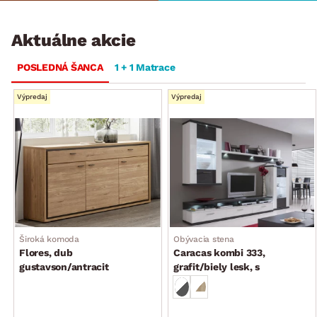
Aktuálne akcie
POSLEDNÁ ŠANCA
1 + 1 Matrace
Výpredaj
Výpredaj
Široká komoda
Obývacia stena
Flores, dub
Caracas kombi 333,
gustavson/antracit
grafit/biely lesk, s
osvetlením