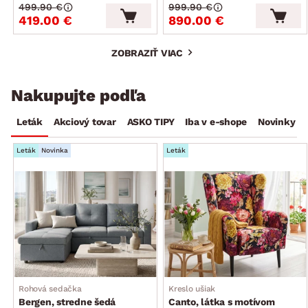
499.90 €
999.90 €
419.00 €
890.00 €
ZOBRAZIŤ VIAC
Nakupujte podľa
Leták
Akciový tovar
ASKO TIPY
Iba v e-shope
Novinky
Leták
Novinka
Leták
Rohová sedačka
Kreslo ušiak
Bergen, stredne šedá
Canto, látka s motívom