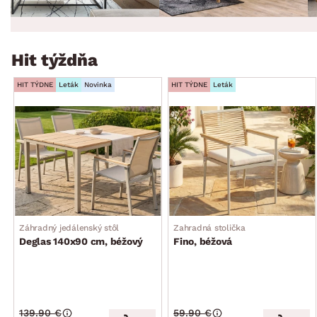
Hit týždňa
HIT TÝDNE
Leták
Novinka
HIT TÝDNE
Leták
Záhradný jedálenský stôl
Zahradná stolička
Deglas 140x90 cm, béžový
Fino, béžová
139.90 €
59.90 €