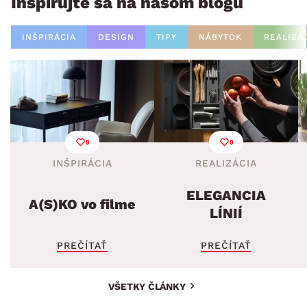
Inšpirujte sa na našom blogu
INŠPIRÁCIA
DESIGN
TIPY
NÁBYTOK
REALIZÁ
0
0
INŠPIRÁCIA
REALIZÁCIA
ELEGANCIA
A(S)KO vo filme
LÍNIÍ
PREČÍTAŤ
PREČÍTAŤ
VŠETKY ČLÁNKY