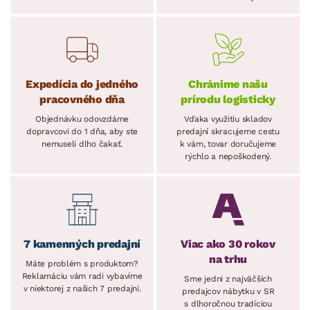
Expedícia do jedného
Chránime našu
pracovného dňa
prírodu logisticky
Objednávku odovzdáme
Vďaka využitiu skladov
dopravcovi do 1 dňa, aby ste
predajní skracujeme cestu
nemuseli dlho čakať.
k vám, tovar doručujeme
rýchlo a nepoškodený.
7 kamenných predajní
Viac ako 30 rokov
na trhu
Máte problém s produktom?
Reklamáciu vám radi vybavíme
Sme jedni z najväčších
v niektorej z našich 7 predajní.
predajcov nábytku v SR
s dlhoročnou tradíciou