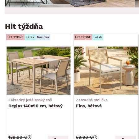
Hit týždňa
HIT TÝDNE
Leták
Novinka
HIT TÝDNE
Leták
Záhradný jedálenský stôl
Zahradná stolička
Deglas 140x90 cm, béžový
Fino, béžová
139.90 €
59.90 €