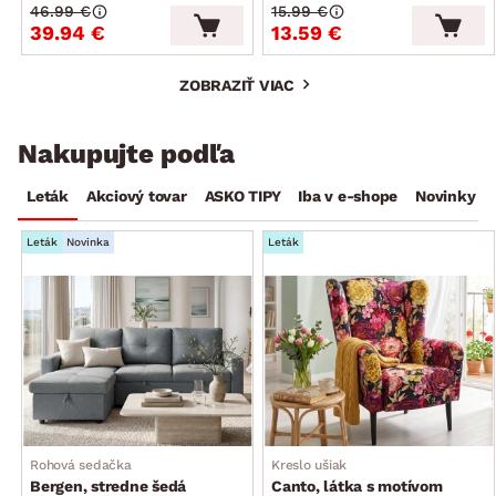
46.99 €
15.99 €
39.94 €
13.59 €
ZOBRAZIŤ VIAC
Nakupujte podľa
Leták
Akciový tovar
ASKO TIPY
Iba v e-shope
Novinky
Leták
Novinka
Leták
Rohová sedačka
Kreslo ušiak
Bergen, stredne šedá
Canto, látka s motívom