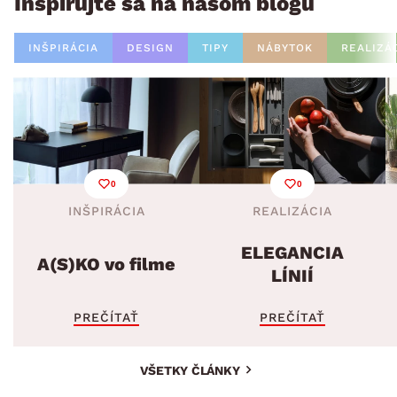
Inšpirujte sa na našom blogu
INŠPIRÁCIA
DESIGN
TIPY
NÁBYTOK
REALIZÁ
0
0
INŠPIRÁCIA
REALIZÁCIA
ELEGANCIA
A(S)KO vo filme
LÍNIÍ
PREČÍTAŤ
PREČÍTAŤ
VŠETKY ČLÁNKY