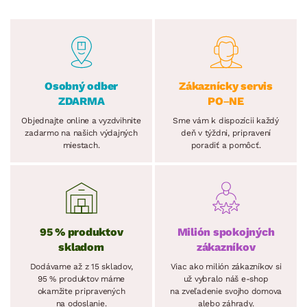
Osobný odber
Zákaznícky servis
ZDARMA
PO–NE
Objednajte online a vyzdvihnite
Sme vám k dispozícii každý
zadarmo na našich výdajných
deň v týždni, pripravení
miestach.
poradiť a pomôcť.
95 % produktov
Milión spokojných
skladom
zákazníkov
Dodávame až z 15 skladov,
Viac ako milión zákazníkov si
95 % produktov máme
už vybralo náš e-shop
okamžite pripravených
na zveľadenie svojho domova
na odoslanie.
alebo záhrady.