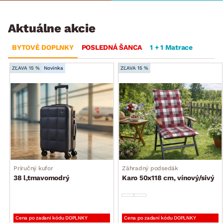
Aktuálne akcie
BYTOVÉ DOPLNKY
POSLEDNÁ ŠANCA
1 + 1 Matrace
ZĽAVA 15 %
Novinka
ZĽAVA 15 %
Príručný kufor
Záhradný podsedák
38 l,tmavomodrý
Karo 50x118 cm, vínový/sivý
Cena po zadaní kódu DOPLNKY
Cena po zadaní kódu DOPLNKY