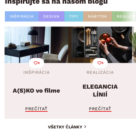
Inšpirujte sa na našom blogu
INŠPIRÁCIA
DESIGN
TIPY
NÁBYTOK
REALIZÁ
0
0
INŠPIRÁCIA
REALIZÁCIA
ELEGANCIA
A(S)KO vo filme
LÍNIÍ
PREČÍTAŤ
PREČÍTAŤ
VŠETKY ČLÁNKY