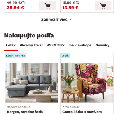
46.99 €
15.99 €
39.94 €
13.59 €
ZOBRAZIŤ VIAC
Nakupujte podľa
Leták
Akciový tovar
ASKO TIPY
Iba v e-shope
Novinky
Leták
Novinka
Leták
Rohová sedačka
Kreslo ušiak
Bergen, stredne šedá
Canto, látka s motívom