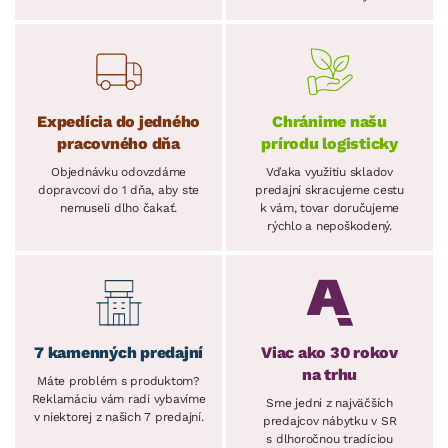
Expedícia do jedného
Chránime našu
pracovného dňa
prírodu logisticky
Objednávku odovzdáme
Vďaka využitiu skladov
dopravcovi do 1 dňa, aby ste
predajní skracujeme cestu
nemuseli dlho čakať.
k vám, tovar doručujeme
rýchlo a nepoškodený.
7 kamenných predajní
Viac ako 30 rokov
na trhu
Máte problém s produktom?
Reklamáciu vám radi vybavíme
Sme jedni z najväčších
v niektorej z našich 7 predajní.
predajcov nábytku v SR
s dlhoročnou tradíciou