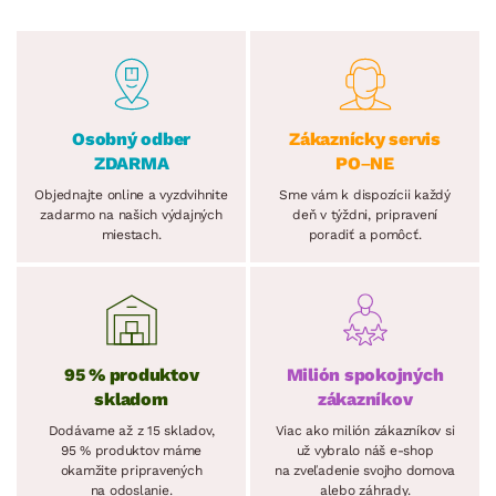
Osobný odber
Zákaznícky servis
ZDARMA
PO–NE
Objednajte online a vyzdvihnite
Sme vám k dispozícii každý
zadarmo na našich výdajných
deň v týždni, pripravení
miestach.
poradiť a pomôcť.
95 % produktov
Milión spokojných
skladom
zákazníkov
Dodávame až z 15 skladov,
Viac ako milión zákazníkov si
95 % produktov máme
už vybralo náš e-shop
okamžite pripravených
na zveľadenie svojho domova
na odoslanie.
alebo záhrady.