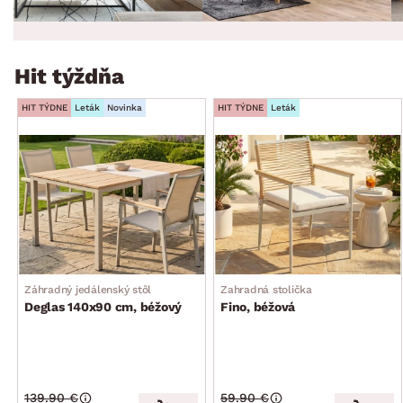
Hit týždňa
HIT TÝDNE
Leták
Novinka
HIT TÝDNE
Leták
Záhradný jedálenský stôl
Zahradná stolička
Deglas 140x90 cm, béžový
Fino, béžová
139.90 €
59.90 €