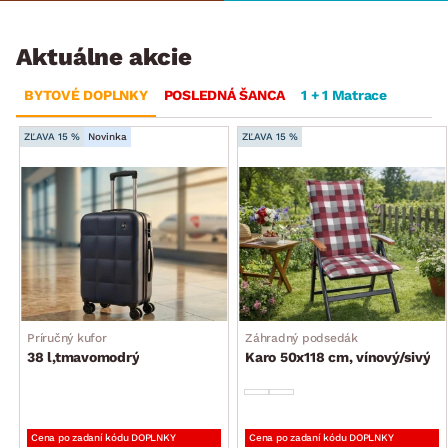
Aktuálne akcie
BYTOVÉ DOPLNKY
POSLEDNÁ ŠANCA
1 + 1 Matrace
ZĽAVA 15 %
Novinka
ZĽAVA 15 %
Príručný kufor
Záhradný podsedák
38 l,tmavomodrý
Karo 50x118 cm, vínový/sivý
Cena po zadaní kódu DOPLNKY
Cena po zadaní kódu DOPLNKY