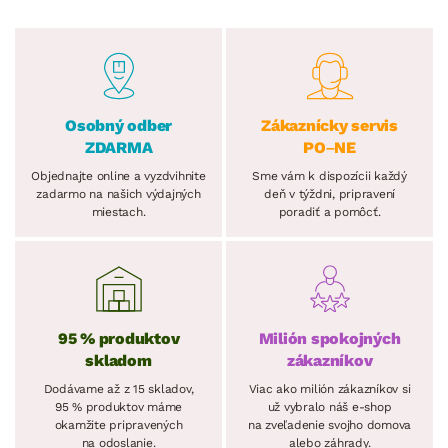
Osobný odber
Zákaznícky servis
ZDARMA
PO–NE
Objednajte online a vyzdvihnite
Sme vám k dispozícii každý
zadarmo na našich výdajných
deň v týždni, pripravení
miestach.
poradiť a pomôcť.
95 % produktov
Milión spokojných
skladom
zákazníkov
Dodávame až z 15 skladov,
Viac ako milión zákazníkov si
95 % produktov máme
už vybralo náš e-shop
okamžite pripravených
na zveľadenie svojho domova
na odoslanie.
alebo záhrady.