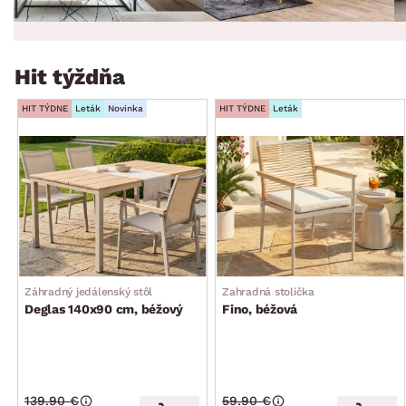
Hit týždňa
HIT TÝDNE
Leták
Novinka
HIT TÝDNE
Leták
Záhradný jedálenský stôl
Zahradná stolička
Deglas 140x90 cm, béžový
Fino, béžová
139.90 €
59.90 €