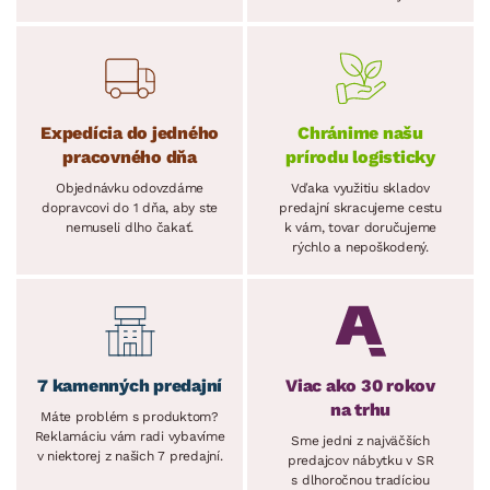
Expedícia do jedného
Chránime našu
pracovného dňa
prírodu logisticky
Objednávku odovzdáme
Vďaka využitiu skladov
dopravcovi do 1 dňa, aby ste
predajní skracujeme cestu
nemuseli dlho čakať.
k vám, tovar doručujeme
rýchlo a nepoškodený.
7 kamenných predajní
Viac ako 30 rokov
na trhu
Máte problém s produktom?
Reklamáciu vám radi vybavíme
Sme jedni z najväčších
v niektorej z našich 7 predajní.
predajcov nábytku v SR
s dlhoročnou tradíciou