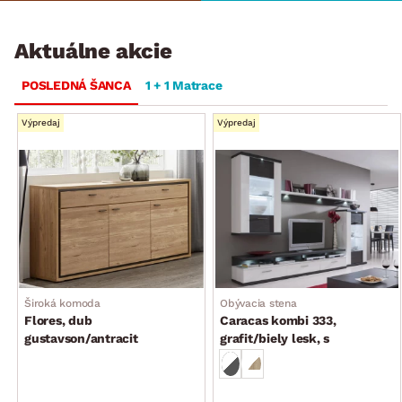
Aktuálne akcie
POSLEDNÁ ŠANCA
1 + 1 Matrace
Výpredaj
Výpredaj
Široká komoda
Obývacia stena
Flores, dub
Caracas kombi 333,
gustavson/antracit
grafit/biely lesk, s
osvetlením