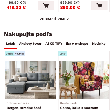
499.90 €
999.90 €
419.00 €
890.00 €
ZOBRAZIŤ VIAC
Nakupujte podľa
Leták
Akciový tovar
ASKO TIPY
Iba v e-shope
Novinky
Leták
Novinka
Leták
Rohová sedačka
Kreslo ušiak
Bergen, stredne šedá
Canto, látka s motívom