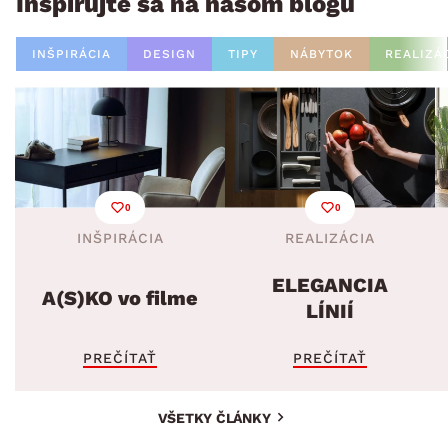
Inšpirujte sa na našom blogu
INŠPIRÁCIA
DESIGN
TIPY
NÁBYTOK
REALIZÁ
0
0
INŠPIRÁCIA
REALIZÁCIA
ELEGANCIA
A(S)KO vo filme
LÍNIÍ
PREČÍTAŤ
PREČÍTAŤ
VŠETKY ČLÁNKY