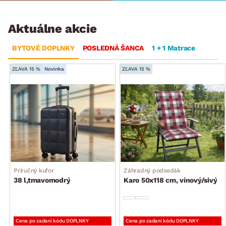
Aktuálne akcie
BYTOVÉ DOPLNKY
POSLEDNÁ ŠANCA
1 + 1 Matrace
ZĽAVA 15 %
Novinka
ZĽAVA 15 %
Príručný kufor
Záhradný podsedák
38 l,tmavomodrý
Karo 50x118 cm, vínový/sivý
Cena po zadaní kódu DOPLNKY
Cena po zadaní kódu DOPLNKY