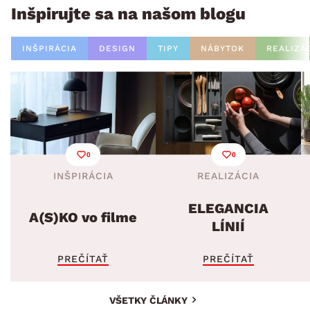
Inšpirujte sa na našom blogu
INŠPIRÁCIA
DESIGN
TIPY
NÁBYTOK
REALIZÁ
0
0
INŠPIRÁCIA
REALIZÁCIA
ELEGANCIA
A(S)KO vo filme
LÍNIÍ
PREČÍTAŤ
PREČÍTAŤ
VŠETKY ČLÁNKY