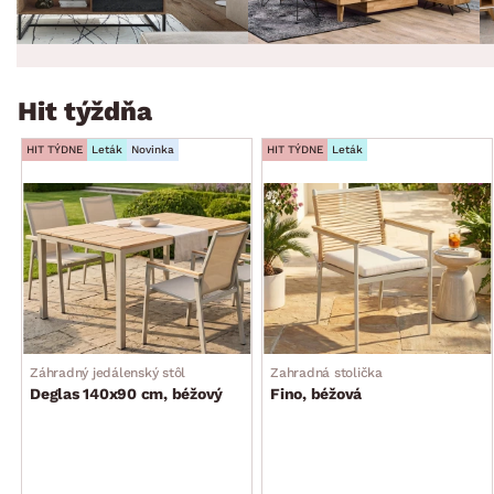
Hit týždňa
HIT TÝDNE
Leták
Novinka
HIT TÝDNE
Leták
Záhradný jedálenský stôl
Zahradná stolička
Deglas 140x90 cm, béžový
Fino, béžová