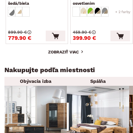
šedá/biela
osvetlením
+ 2 farby
899.90 €
459.90 €
779.90 €
399.90 €
ZOBRAZIŤ VIAC
Nakupujte podľa miestnosti
Obývacia izba
Spálňa