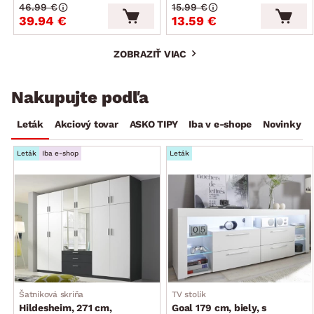
46.99 €
15.99 €
39.94 €
13.59 €
ZOBRAZIŤ VIAC
Nakupujte podľa
Leták
Akciový tovar
ASKO TIPY
Iba v e-shope
Novinky
Leták
Iba e-shop
Leták
Šatníková skriňa
TV stolík
Hildesheim, 271 cm,
Goal 179 cm, biely, s