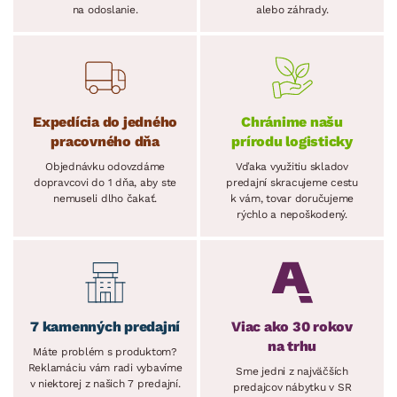
na odoslanie.
alebo záhrady.
Expedícia do jedného
Chránime našu
pracovného dňa
prírodu logisticky
Objednávku odovzdáme
Vďaka využitiu skladov
dopravcovi do 1 dňa, aby ste
predajní skracujeme cestu
nemuseli dlho čakať.
k vám, tovar doručujeme
rýchlo a nepoškodený.
7 kamenných predajní
Viac ako 30 rokov
na trhu
Máte problém s produktom?
Reklamáciu vám radi vybavíme
Sme jedni z najväčších
v niektorej z našich 7 predajní.
predajcov nábytku v SR