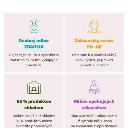
Osobný odber
Zákaznícky servis
ZDARMA
PO–NE
Objednajte online a vyzdvihnite
Sme vám k dispozícii každý
zadarmo na našich výdajných
deň v týždni, pripravení
miestach.
poradiť a pomôcť.
95 % produktov
Milión spokojných
skladom
zákazníkov
Dodávame až z 15 skladov,
Viac ako milión zákazníkov si
95 % produktov máme
už vybralo náš e-shop
okamžite pripravených
na zveľadenie svojho domova