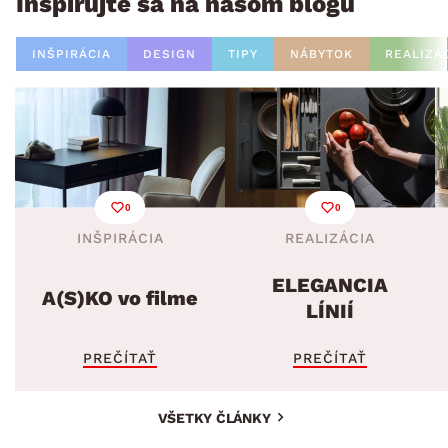
Inšpirujte sa na našom blogu
INŠPIRÁCIA
DESIGN
TIPY
NÁBYTOK
REALIZÁ
0
0
INŠPIRÁCIA
REALIZÁCIA
ELEGANCIA
A(S)KO vo filme
LÍNIÍ
PREČÍTAŤ
PREČÍTAŤ
VŠETKY ČLÁNKY