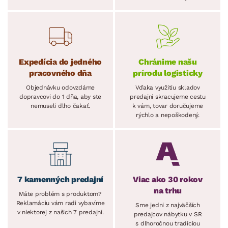
Expedícia do jedného
Chránime našu
pracovného dňa
prírodu logisticky
Objednávku odovzdáme
Vďaka využitiu skladov
dopravcovi do 1 dňa, aby ste
predajní skracujeme cestu
nemuseli dlho čakať.
k vám, tovar doručujeme
rýchlo a nepoškodený.
7 kamenných predajní
Viac ako 30 rokov
na trhu
Máte problém s produktom?
Reklamáciu vám radi vybavíme
Sme jedni z najväčších
v niektorej z našich 7 predajní.
predajcov nábytku v SR
s dlhoročnou tradíciou