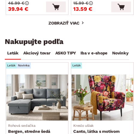
46.99 €
15.99 €
39.94 €
13.59 €
ZOBRAZIŤ VIAC
Nakupujte podľa
Leták
Akciový tovar
ASKO TIPY
Iba v e-shope
Novinky
Leták
Novinka
Leták
Rohová sedačka
Kreslo ušiak
Bergen, stredne šedá
Canto, látka s motívom