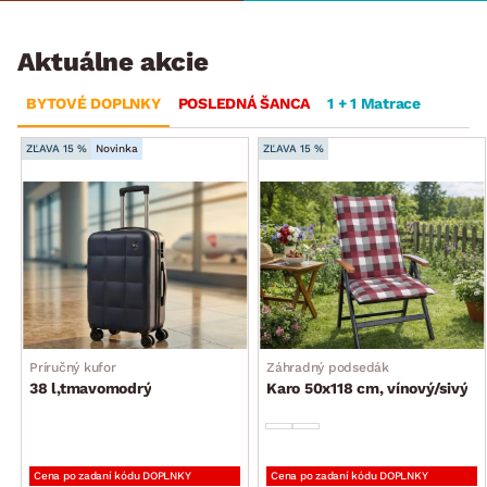
Aktuálne akcie
BYTOVÉ DOPLNKY
POSLEDNÁ ŠANCA
1 + 1 Matrace
ZĽAVA 15 %
Novinka
ZĽAVA 15 %
Príručný kufor
Záhradný podsedák
38 l,tmavomodrý
Karo 50x118 cm, vínový/sivý
Cena po zadaní kódu DOPLNKY
Cena po zadaní kódu DOPLNKY