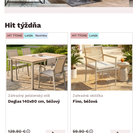
Hit týždňa
HIT TÝDNE
Leták
Novinka
HIT TÝDNE
Leták
Záhradný jedálenský stôl
Zahradná stolička
Deglas 140x90 cm, béžový
Fino, béžová
139.90 €
59.90 €