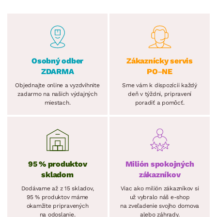
Osobný odber
Zákaznícky servis
ZDARMA
PO–NE
Objednajte online a vyzdvihnite
Sme vám k dispozícii každý
zadarmo na našich výdajných
deň v týždni, pripravení
miestach.
poradiť a pomôcť.
95 % produktov
Milión spokojných
skladom
zákazníkov
Dodávame až z 15 skladov,
Viac ako milión zákazníkov si
95 % produktov máme
už vybralo náš e-shop
okamžite pripravených
na zveľadenie svojho domova
na odoslanie.
alebo záhrady.