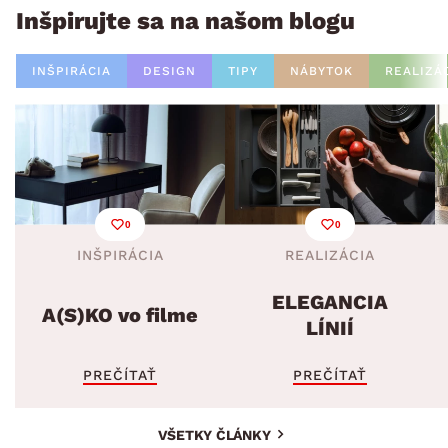
Inšpirujte sa na našom blogu
INŠPIRÁCIA
DESIGN
TIPY
NÁBYTOK
REALIZÁ
0
0
INŠPIRÁCIA
REALIZÁCIA
ELEGANCIA
A(S)KO vo filme
LÍNIÍ
PREČÍTAŤ
PREČÍTAŤ
VŠETKY ČLÁNKY