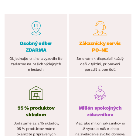
Osobný odber
Zákaznícky servis
ZDARMA
PO–NE
Objednajte online a vyzdvihnite
Sme vám k dispozícii každý
zadarmo na našich výdajných
deň v týždni, pripravení
miestach.
poradiť a pomôcť.
95 % produktov
Milión spokojných
skladom
zákazníkov
Dodávame až z 15 skladov,
Viac ako milión zákazníkov si
95 % produktov máme
už vybralo náš e-shop
okamžite pripravených
na zveľadenie svojho domova