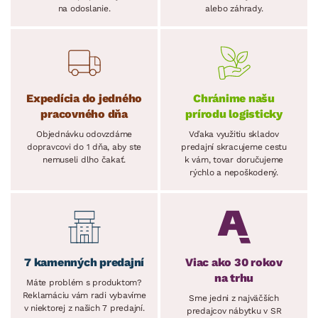
na odoslanie.
alebo záhrady.
Expedícia do jedného
Chránime našu
pracovného dňa
prírodu logisticky
Objednávku odovzdáme
Vďaka využitiu skladov
dopravcovi do 1 dňa, aby ste
predajní skracujeme cestu
nemuseli dlho čakať.
k vám, tovar doručujeme
rýchlo a nepoškodený.
7 kamenných predajní
Viac ako 30 rokov
na trhu
Máte problém s produktom?
Reklamáciu vám radi vybavíme
Sme jedni z najväčších
v niektorej z našich 7 predajní.
predajcov nábytku v SR