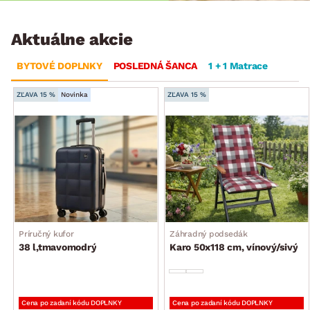
Aktuálne akcie
BYTOVÉ DOPLNKY
POSLEDNÁ ŠANCA
1 + 1 Matrace
ZĽAVA 15 %
Novinka
ZĽAVA 15 %
Príručný kufor
Záhradný podsedák
38 l,tmavomodrý
Karo 50x118 cm, vínový/sivý
Cena po zadaní kódu DOPLNKY
Cena po zadaní kódu DOPLNKY