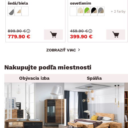
šedá/biela
osvetlením
+ 2 farby
899.90 €
459.90 €
779.90 €
399.90 €
ZOBRAZIŤ VIAC
Nakupujte podľa miestnosti
Obývacia izba
Spálňa