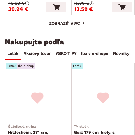
46.99 €
15.99 €
39.94 €
13.59 €
ZOBRAZIŤ VIAC
Nakupujte podľa
Leták
Akciový tovar
ASKO TIPY
Iba v e-shope
Novinky
Leták
Iba e-shop
Leták
Šatníková skriňa
TV stolík
Hildesheim, 271 cm,
Goal 179 cm, biely, s