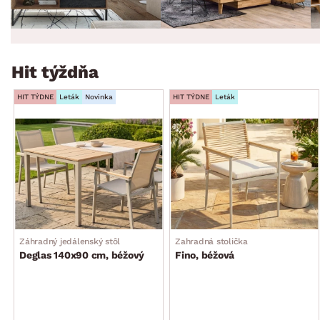
Hit týždňa
HIT TÝDNE
Leták
Novinka
HIT TÝDNE
Leták
Záhradný jedálenský stôl
Zahradná stolička
Deglas 140x90 cm, béžový
Fino, béžová