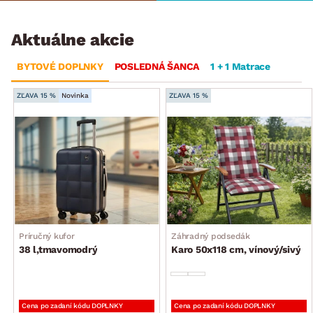
Aktuálne akcie
BYTOVÉ DOPLNKY
POSLEDNÁ ŠANCA
1 + 1 Matrace
ZĽAVA 15 %
Novinka
ZĽAVA 15 %
Príručný kufor
Záhradný podsedák
38 l,tmavomodrý
Karo 50x118 cm, vínový/sivý
Cena po zadaní kódu DOPLNKY
Cena po zadaní kódu DOPLNKY