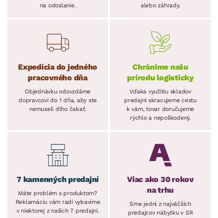
na odoslanie.
alebo záhrady.
Expedícia do jedného
Chránime našu
pracovného dňa
prírodu logisticky
Objednávku odovzdáme
Vďaka využitiu skladov
dopravcovi do 1 dňa, aby ste
predajní skracujeme cestu
nemuseli dlho čakať.
k vám, tovar doručujeme
rýchlo a nepoškodený.
7 kamenných predajní
Viac ako 30 rokov
na trhu
Máte problém s produktom?
Reklamáciu vám radi vybavíme
Sme jedni z najväčších
v niektorej z našich 7 predajní.
predajcov nábytku v SR