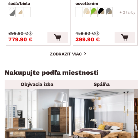
šedá/biela
osvetlením
+ 2 farby
899.90 €
459.90 €
779.90 €
399.90 €
ZOBRAZIŤ VIAC
Nakupujte podľa miestnosti
Obývacia izba
Spálňa