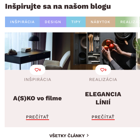
Inšpirujte sa na našom blogu
INŠPIRÁCIA
DESIGN
TIPY
NÁBYTOK
REALIZÁ
0
0
INŠPIRÁCIA
REALIZÁCIA
ELEGANCIA
A(S)KO vo filme
LÍNIÍ
PREČÍTAŤ
PREČÍTAŤ
VŠETKY ČLÁNKY