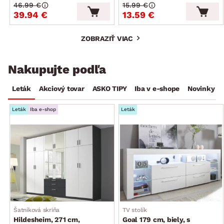
46.99 €
15.99 €
39.94 €
13.59 €
ZOBRAZIŤ VIAC
Nakupujte podľa
Leták
Akciový tovar
ASKO TIPY
Iba v e-shope
Novinky
Leták
Iba e-shop
Leták
Šatníková skriňa
TV stolík
Hildesheim, 271 cm,
Goal 179 cm, biely, s