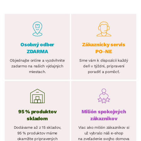
Osobný odber
Zákaznícky servis
ZDARMA
PO–NE
Objednajte online a vyzdvihnite
Sme vám k dispozícii každý
zadarmo na našich výdajných
deň v týždni, pripravení
miestach.
poradiť a pomôcť.
95 % produktov
Milión spokojných
skladom
zákazníkov
Dodávame až z 15 skladov,
Viac ako milión zákazníkov si
95 % produktov máme
už vybralo náš e-shop
okamžite pripravených
na zveľadenie svojho domova