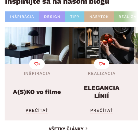
Inšpirujte sa na našom blogu
INŠPIRÁCIA
DESIGN
TIPY
NÁBYTOK
REALIZÁ
0
0
INŠPIRÁCIA
REALIZÁCIA
ELEGANCIA
A(S)KO vo filme
LÍNIÍ
PREČÍTAŤ
PREČÍTAŤ
VŠETKY ČLÁNKY