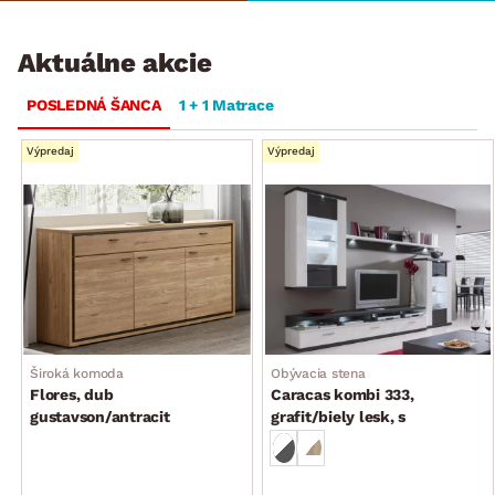
Aktuálne akcie
POSLEDNÁ ŠANCA
1 + 1 Matrace
Výpredaj
Výpredaj
Široká komoda
Obývacia stena
Flores, dub
Caracas kombi 333,
gustavson/antracit
grafit/biely lesk, s
osvetlením