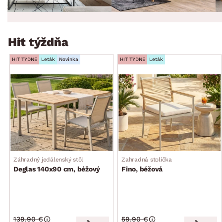
Hit týždňa
HIT TÝDNE
Leták
Novinka
HIT TÝDNE
Leták
Záhradný jedálenský stôl
Zahradná stolička
Deglas 140x90 cm, béžový
Fino, béžová
139.90 €
59.90 €