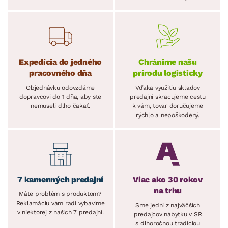
Expedícia do jedného
Chránime našu
pracovného dňa
prírodu logisticky
Objednávku odovzdáme
Vďaka využitiu skladov
dopravcovi do 1 dňa, aby ste
predajní skracujeme cestu
nemuseli dlho čakať.
k vám, tovar doručujeme
rýchlo a nepoškodený.
7 kamenných predajní
Viac ako 30 rokov
na trhu
Máte problém s produktom?
Reklamáciu vám radi vybavíme
Sme jedni z najväčších
v niektorej z našich 7 predajní.
predajcov nábytku v SR
s dlhoročnou tradíciou