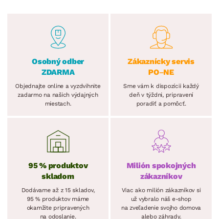
Osobný odber
Zákaznícky servis
ZDARMA
PO–NE
Objednajte online a vyzdvihnite
Sme vám k dispozícii každý
zadarmo na našich výdajných
deň v týždni, pripravení
miestach.
poradiť a pomôcť.
95 % produktov
Milión spokojných
skladom
zákazníkov
Dodávame až z 15 skladov,
Viac ako milión zákazníkov si
95 % produktov máme
už vybralo náš e-shop
okamžite pripravených
na zveľadenie svojho domova
na odoslanie.
alebo záhrady.