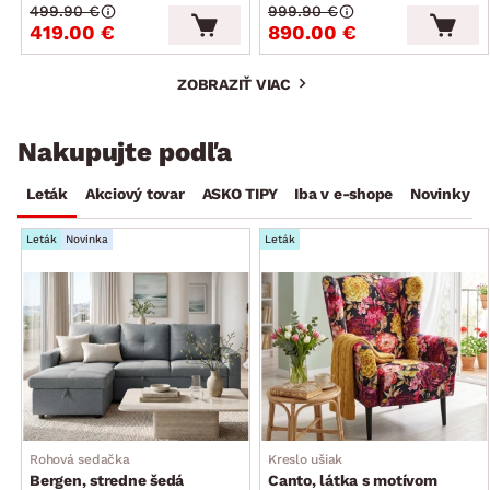
499.90 €
999.90 €
419.00 €
890.00 €
ZOBRAZIŤ VIAC
Nakupujte podľa
Leták
Akciový tovar
ASKO TIPY
Iba v e-shope
Novinky
Leták
Novinka
Leták
Rohová sedačka
Kreslo ušiak
Bergen, stredne šedá
Canto, látka s motívom