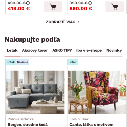
499.90 €
999.90 €
419.00 €
890.00 €
ZOBRAZIŤ VIAC
Nakupujte podľa
Leták
Akciový tovar
ASKO TIPY
Iba v e-shope
Novinky
Leták
Novinka
Leták
Rohová sedačka
Kreslo ušiak
Bergen, stredne šedá
Canto, látka s motívom