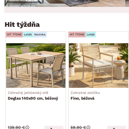
Hit týždňa
HIT TÝDNE
Leták
Novinka
HIT TÝDNE
Leták
Záhradný jedálenský stôl
Zahradná stolička
Deglas 140x90 cm, béžový
Fino, béžová
139.90 €
59.90 €