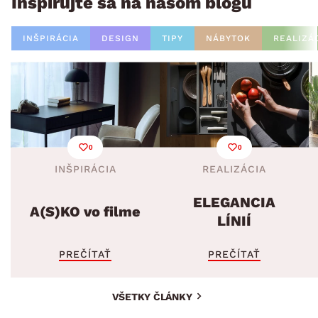
Inšpirujte sa na našom blogu
INŠPIRÁCIA
DESIGN
TIPY
NÁBYTOK
REALIZÁ
0
0
INŠPIRÁCIA
REALIZÁCIA
ELEGANCIA
A(S)KO vo filme
LÍNIÍ
PREČÍTAŤ
PREČÍTAŤ
VŠETKY ČLÁNKY