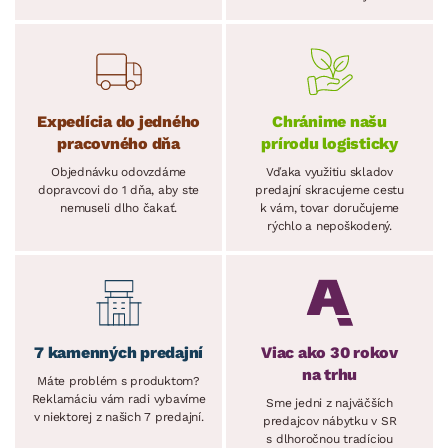
Expedícia do jedného
Chránime našu
pracovného dňa
prírodu logisticky
Objednávku odovzdáme
Vďaka využitiu skladov
dopravcovi do 1 dňa, aby ste
predajní skracujeme cestu
nemuseli dlho čakať.
k vám, tovar doručujeme
rýchlo a nepoškodený.
7 kamenných predajní
Viac ako 30 rokov
na trhu
Máte problém s produktom?
Reklamáciu vám radi vybavíme
Sme jedni z najväčších
v niektorej z našich 7 predajní.
predajcov nábytku v SR
s dlhoročnou tradíciou