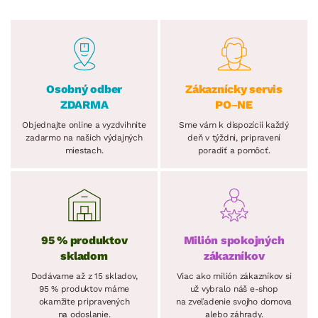
Osobný odber
Zákaznícky servis
ZDARMA
PO–NE
Objednajte online a vyzdvihnite
Sme vám k dispozícii každý
zadarmo na našich výdajných
deň v týždni, pripravení
miestach.
poradiť a pomôcť.
95 % produktov
Milión spokojných
skladom
zákazníkov
Dodávame až z 15 skladov,
Viac ako milión zákazníkov si
95 % produktov máme
už vybralo náš e-shop
okamžite pripravených
na zveľadenie svojho domova
na odoslanie.
alebo záhrady.