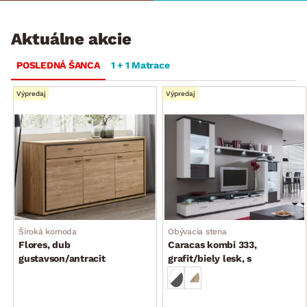
Aktuálne akcie
POSLEDNÁ ŠANCA
1 + 1 Matrace
Výpredaj
Výpredaj
Široká komoda
Obývacia stena
Flores, dub
Caracas kombi 333,
gustavson/antracit
grafit/biely lesk, s
osvetlením