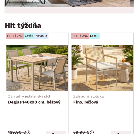
Hit týždňa
HIT TÝDNE
Leták
Novinka
HIT TÝDNE
Leták
Záhradný jedálenský stôl
Zahradná stolička
Deglas 140x90 cm, béžový
Fino, béžová
139.90 €
59.90 €