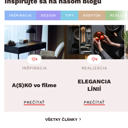
Inšpirujte sa na našom blogu
INŠPIRÁCIA
DESIGN
TIPY
NÁBYTOK
REALIZÁ
0
0
INŠPIRÁCIA
REALIZÁCIA
ELEGANCIA
A(S)KO vo filme
LÍNIÍ
PREČÍTAŤ
PREČÍTAŤ
VŠETKY ČLÁNKY