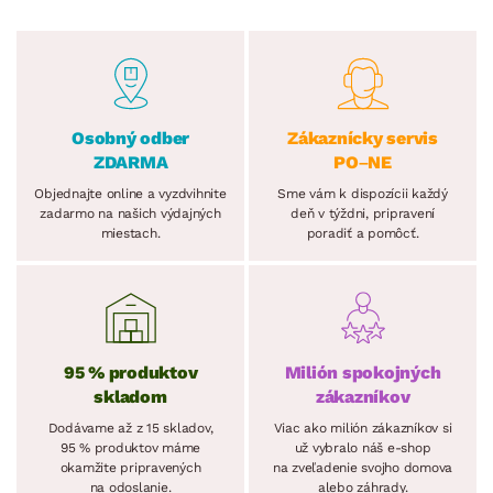
Osobný odber
Zákaznícky servis
ZDARMA
PO–NE
Objednajte online a vyzdvihnite
Sme vám k dispozícii každý
zadarmo na našich výdajných
deň v týždni, pripravení
miestach.
poradiť a pomôcť.
95 % produktov
Milión spokojných
skladom
zákazníkov
Dodávame až z 15 skladov,
Viac ako milión zákazníkov si
95 % produktov máme
už vybralo náš e-shop
okamžite pripravených
na zveľadenie svojho domova
na odoslanie.
alebo záhrady.