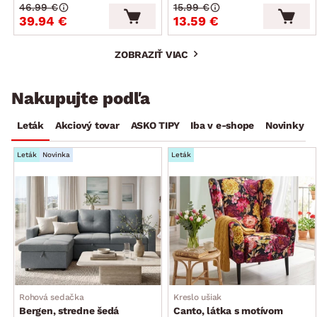
46.99 €
15.99 €
39.94 €
13.59 €
ZOBRAZIŤ VIAC
Nakupujte podľa
Leták
Akciový tovar
ASKO TIPY
Iba v e-shope
Novinky
Leták
Novinka
Leták
Rohová sedačka
Kreslo ušiak
Bergen, stredne šedá
Canto, látka s motívom