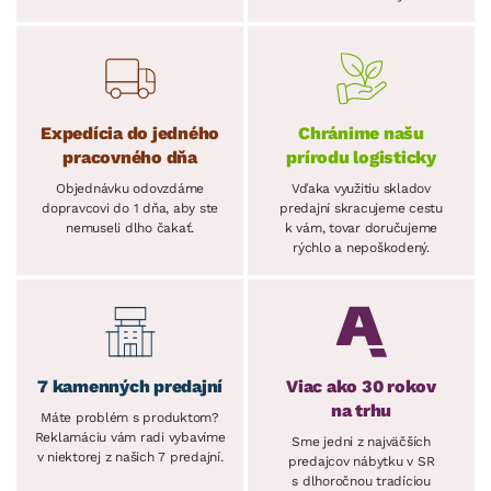
Expedícia do jedného
Chránime našu
pracovného dňa
prírodu logisticky
Objednávku odovzdáme
Vďaka využitiu skladov
dopravcovi do 1 dňa, aby ste
predajní skracujeme cestu
nemuseli dlho čakať.
k vám, tovar doručujeme
rýchlo a nepoškodený.
7 kamenných predajní
Viac ako 30 rokov
na trhu
Máte problém s produktom?
Reklamáciu vám radi vybavíme
Sme jedni z najväčších
v niektorej z našich 7 predajní.
predajcov nábytku v SR
s dlhoročnou tradíciou