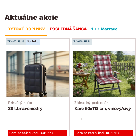
Aktuálne akcie
BYTOVÉ DOPLNKY
POSLEDNÁ ŠANCA
1 + 1 Matrace
ZĽAVA 15 %
Novinka
ZĽAVA 15 %
Príručný kufor
Záhradný podsedák
38 l,tmavomodrý
Karo 50x118 cm, vínový/sivý
Cena po zadaní kódu DOPLNKY
Cena po zadaní kódu DOPLNKY