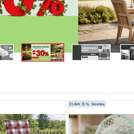
ENIE
DOMÁCE SPOTREBIČE
ZÁHRADNÉ 
avy
Zá
tavy
Z
avy
ZĽAVA 15 %
Novinka