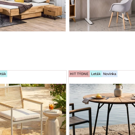
eták
HIT TÝDNE
Leták
Novinka