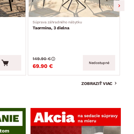
Súprava záhradného nábytku
Záhr
Taormina, 3 dielna
Mos
149.90 €
159
Nedostupné
69.90 €
99
ZOBRAZIŤ VIAC