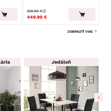
529.90 €
215
449.90 €
19
ZOBRAZIŤ VIAC
ária
Jedáleň