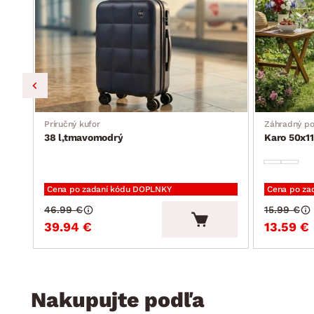
Príručný kufor
Záhradný p
38 l,tmavomodrý
Karo 50x11
Cena po zadaní kódu DOPLNKY
Cena po za
46.99 €
15.99 €
39.94 €
13.59 €
Nakupujte podľa