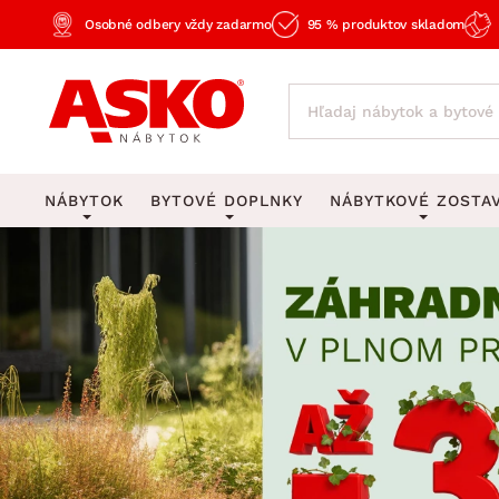
Osobné odbery vždy zadarmo
95 % produktov skladom
NÁBYTOK
BYTOVÉ DOPLNKY
NÁBYTKOVÉ ZOSTA
KOBERCE
OSVETLENIE
Obývacie zost
Veľké a stredné koberce
Stolové lampy a lampi
Spálňové zost
Behúne a malé koberce
Stropné osvetlenie
Kancelárske zos
Obývacia izba
Detské koberce
Lustre a závesné svieti
Kuchynské zost
Spálňa
Kúpeľňové predložky
Stojacie lampy
Detské zosta
Pracovňa a kancelária
Zobrazit vše
Zobrazit vše
Predsieňové zos