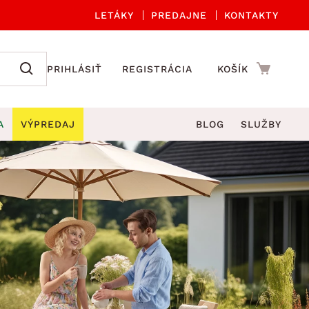
LETÁKY
PREDAJNE
KONTAKTY
PRIHLÁSIŤ
REGISTRÁCIA
KOŠÍK
A
VÝPREDAJ
BLOG
SLUŽBY
 A ORGANIZÁCIA
Záhradné sety
DROBNÉ BYTOVÉ DOPLNKY
úče
Kuchynské príslušenstvo
né stoličky a kreslá
ždniky
Kuchynské doplnky
áhradné lavice
viny
Kúpeľňové doplnky
Záhradné stoly
lečenie
Záhradné doplnky
hradné hojdačky
Zobrazit vše
áhradné lehátka