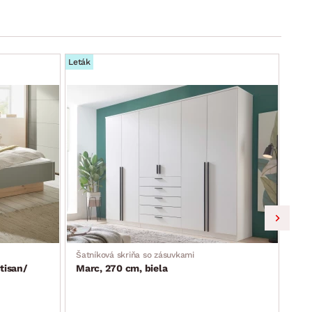
Leták
Leták
Šatníková skriňa so zásuvkami
Skri
tisan/
Marc, 270 cm, biela
Lim