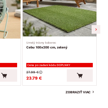
Umelý trávny koberec
Jedá
Cebu 100x200 cm, zelený
Ron
Cena po zadaní kódu DOPLNKY
Cen
27.99 €
94.
23.79 €
80
ZOBRAZIŤ VIAC