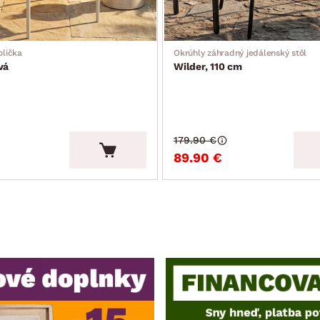
olička
Okrúhly záhradný jedálenský stôl
vá
Wilder, 110 cm
179.90 €
89.90 €