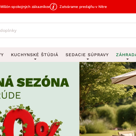
Milión spokojných zákazníkov
Zatvárame predajňu v Nitre
VY
KUCHYNSKÉ ŠTÚDIÁ
SEDACIE SÚPRAVY
ZÁHRAD
avy
DEKORÁCIE
Sedacie súpravy do U
UKLADANIE
čky
Obrazy
Vešiaky na kľ
avy
Rohové sedacie súpravy
Záhrad
Zrkadlá
Stojany na dá
tavy
Sedacie súpravy 3-2-1
Z
dlá
Hodiny
Stojany na no
avy
Sedacie súpravy na mieru
Vázy
Stojany na ob
vy
Zá
Zobrazit vše
Zobrazit vše
tavy
Z