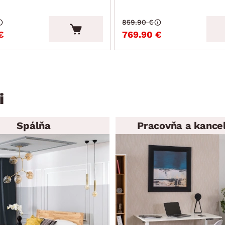
859.90 €
€
769.90 €
i
Spálňa
Pracovňa a kancel