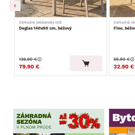
Záhradný jedálenský stôl
Zahradná st
Deglas 140x90 cm, béžový
Fino, béžo
139.90 €
59.90 €
79.90 €
32.90 €