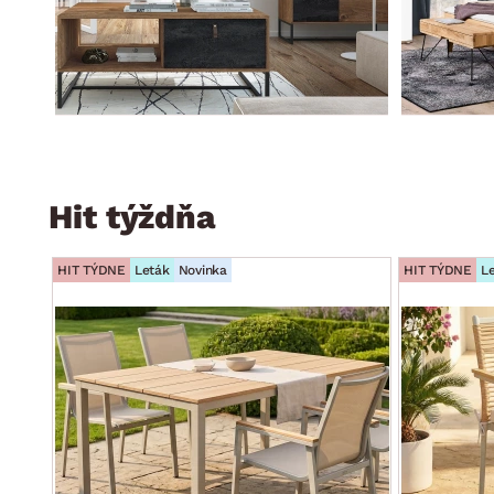
Hit týždňa
HIT TÝDNE
Leták
Novinka
HIT TÝDNE
L