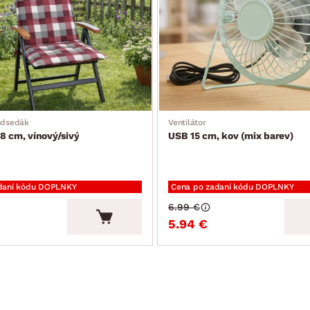
odsedák
Ventilátor
8 cm, vínový/sivý
USB 15 cm, kov (mix barev)
daní kódu DOPLNKY
Cena po zadaní kódu DOPLNKY
6.99 €
5.94 €