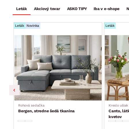
Leták
Akciový tovar
ASKO TIPY
Iba v e-shope
N
Leták
Novinka
Leták
ka,
Rohová sedačka
Kreslo ušiak
Bergen, stredne šedá tkanina
Canto, lát
kvetov