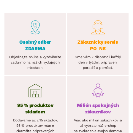
Osobný odber
Zákaznícky servis
ZDARMA
PO–NE
Objednajte online a vyzdvihnite
Sme vám k dispozícii každý
zadarmo na našich výdajných
deň v týždni, pripravení
miestach.
poradiť a pomôcť.
95 % produktov
Milión spokojných
skladom
zákazníkov
Dodávame až z 15 skladov,
Viac ako milión zákazníkov si
95 % produktov máme
už vybralo náš e-shop
okamžite pripravených
na zveľadenie svojho domova