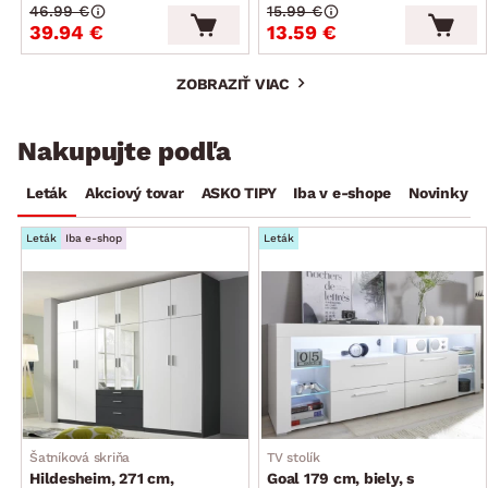
46.99 €
15.99 €
39.94 €
13.59 €
ZOBRAZIŤ VIAC
Nakupujte podľa
Leták
Akciový tovar
ASKO TIPY
Iba v e-shope
Novinky
Leták
Iba e-shop
Leták
Šatníková skriňa
TV stolík
Hildesheim, 271 cm,
Goal 179 cm, biely, s