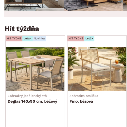
Hit týždňa
HIT TÝDNE
Leták
Novinka
HIT TÝDNE
Leták
Záhradný jedálenský stôl
Zahradná stolička
Deglas 140x90 cm, béžový
Fino, béžová