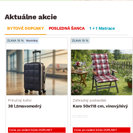
Aktuálne akcie
BYTOVÉ DOPLNKY
POSLEDNÁ ŠANCA
1 + 1 Matrace
ZĽAVA 15 %
Novinka
ZĽAVA 15 %
Príručný kufor
Záhradný podsedák
38 l,tmavomodrý
Karo 50x118 cm, vínový/sivý
Cena po zadaní kódu DOPLNKY
Cena po zadaní kódu DOPLNKY