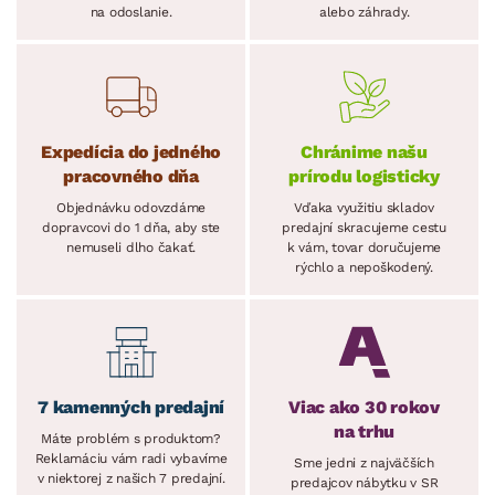
na odoslanie.
alebo záhrady.
Expedícia do jedného
Chránime našu
pracovného dňa
prírodu logisticky
Objednávku odovzdáme
Vďaka využitiu skladov
dopravcovi do 1 dňa, aby ste
predajní skracujeme cestu
nemuseli dlho čakať.
k vám, tovar doručujeme
rýchlo a nepoškodený.
7 kamenných predajní
Viac ako 30 rokov
na trhu
Máte problém s produktom?
Reklamáciu vám radi vybavíme
Sme jedni z najväčších
v niektorej z našich 7 predajní.
predajcov nábytku v SR