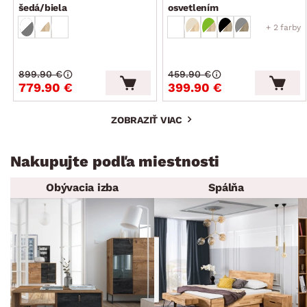
šedá/biela
osvetlením
+ 2 farby
899.90 €
459.90 €
779.90 €
399.90 €
ZOBRAZIŤ VIAC
Nakupujte podľa miestnosti
Obývacia izba
Spálňa