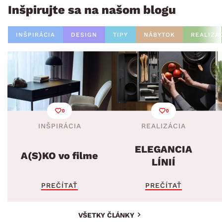
Inšpirujte sa na našom blogu
INŠPIRÁCIA
DESIGN
TIPY
NÁBYTOK
REALIZÁ
0
0
INŠPIRÁCIA
REALIZÁCIA
ELEGANCIA
A(S)KO vo filme
LÍNIÍ
PREČÍTAŤ
PREČÍTAŤ
VŠETKY ČLÁNKY