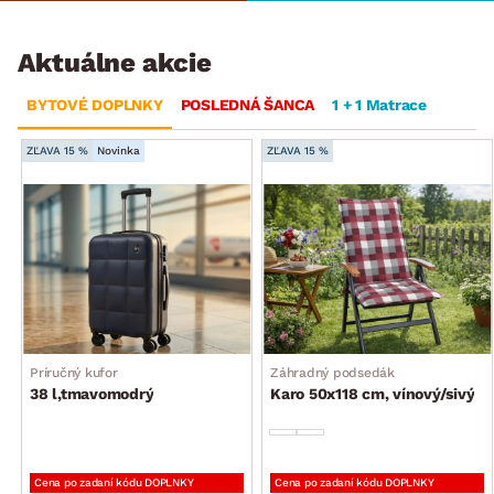
Aktuálne akcie
BYTOVÉ DOPLNKY
POSLEDNÁ ŠANCA
1 + 1 Matrace
ZĽAVA 15 %
Novinka
ZĽAVA 15 %
Príručný kufor
Záhradný podsedák
38 l,tmavomodrý
Karo 50x118 cm, vínový/sivý
Cena po zadaní kódu DOPLNKY
Cena po zadaní kódu DOPLNKY