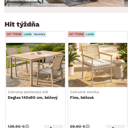
Hit týždňa
HIT TÝDNE
Leták
Novinka
HIT TÝDNE
Leták
Záhradný jedálenský stôl
Zahradná stolička
Deglas 140x90 cm, béžový
Fino, béžová
139.90 €
59.90 €