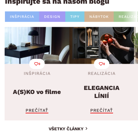
Inšpirujte sa na našom blogu
INŠPIRÁCIA
DESIGN
TIPY
NÁBYTOK
REALIZÁ
0
0
INŠPIRÁCIA
REALIZÁCIA
ELEGANCIA
A(S)KO vo filme
LÍNIÍ
PREČÍTAŤ
PREČÍTAŤ
VŠETKY ČLÁNKY