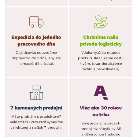
Expedícia do jedného
Chránime našu
pracovného dňa
prírodu logisticky
Objednávku odovzdáme
Vďaka využitiu skladov
dopravcovi do 1 dňa, aby ste
predajní skracujeme cestu
nemuseli dlho čakať.
k vám, tovar doručujeme
rýchlo a nepoškodený.
7 kamenných predajní
Viac ako 30 rokov
na trhu
Máte problém s produktom?
Reklamáciu vám radi vybavíme
Sme jedni z najväčších
v niektorej z našich 7 predajní.
predajcov nábytku v SR
s dlhoročnou tradíciou