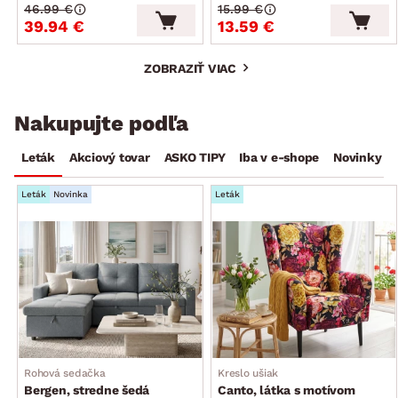
46.99 €
15.99 €
39.94 €
13.59 €
ZOBRAZIŤ VIAC
Nakupujte podľa
Leták
Akciový tovar
ASKO TIPY
Iba v e-shope
Novinky
Leták
Novinka
Leták
Rohová sedačka
Kreslo ušiak
Bergen, stredne šedá
Canto, látka s motívom