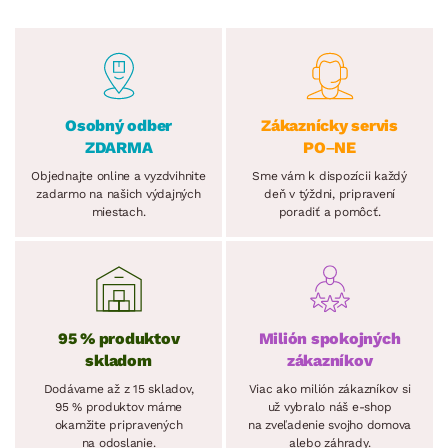
Osobný odber
Zákaznícky servis
ZDARMA
PO–NE
Objednajte online a vyzdvihnite
Sme vám k dispozícii každý
zadarmo na našich výdajných
deň v týždni, pripravení
miestach.
poradiť a pomôcť.
95 % produktov
Milión spokojných
skladom
zákazníkov
Dodávame až z 15 skladov,
Viac ako milión zákazníkov si
95 % produktov máme
už vybralo náš e-shop
okamžite pripravených
na zveľadenie svojho domova
na odoslanie.
alebo záhrady.