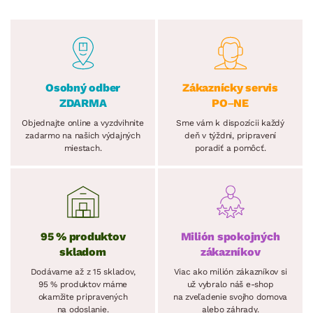
Osobný odber
Zákaznícky servis
ZDARMA
PO–NE
Objednajte online a vyzdvihnite
Sme vám k dispozícii každý
zadarmo na našich výdajných
deň v týždni, pripravení
miestach.
poradiť a pomôcť.
95 % produktov
Milión spokojných
skladom
zákazníkov
Dodávame až z 15 skladov,
Viac ako milión zákazníkov si
95 % produktov máme
už vybralo náš e-shop
okamžite pripravených
na zveľadenie svojho domova
na odoslanie.
alebo záhrady.