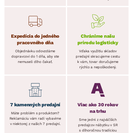
Expedícia do jedného
Chránime našu
pracovného dňa
prírodu logisticky
Objednávku odovzdáme
Vďaka využitiu skladov
dopravcovi do 1 dňa, aby ste
predajní skracujeme cestu
nemuseli dlho čakať.
k vám, tovar doručujeme
rýchlo a nepoškodený.
7 kamenných predajní
Viac ako 30 rokov
na trhu
Máte problém s produktom?
Reklamáciu vám radi vybavíme
Sme jedni z najväčších
v niektorej z našich 7 predajní.
predajcov nábytku v SR
s dlhoročnou tradíciou