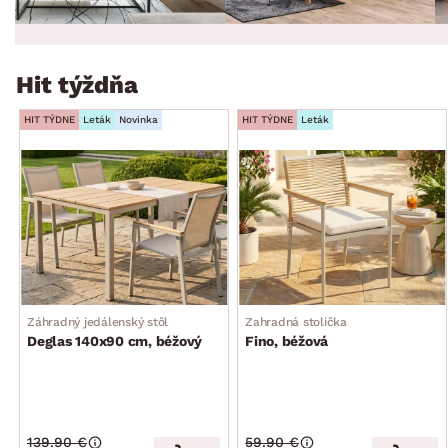
Hit týždňa
HIT TÝDNE
Leták
Novinka
HIT TÝDNE
Leták
Záhradný jedálenský stôl
Zahradná stolička
Deglas 140x90 cm, béžový
Fino, béžová
139.90 €
59.90 €