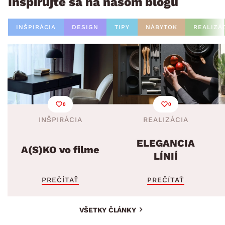
Inšpirujte sa na našom blogu
INŠPIRÁCIA
DESIGN
TIPY
NÁBYTOK
REALIZÁ
0
0
INŠPIRÁCIA
REALIZÁCIA
ELEGANCIA
A(S)KO vo filme
LÍNIÍ
PREČÍTAŤ
PREČÍTAŤ
VŠETKY ČLÁNKY