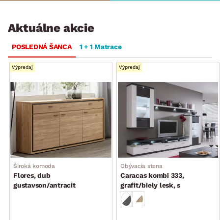
Aktuálne akcie
POSLEDNÁ ŠANCA
1 + 1 Matrace
Výpredaj
Výpredaj
Široká komoda
Obývacia stena
Flores, dub
Caracas kombi 333,
gustavson/antracit
grafit/biely lesk, s
osvetlením