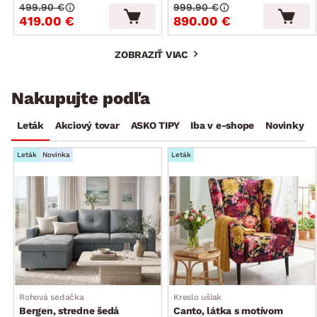
499.90 €
999.90 €
419.00 €
890.00 €
ZOBRAZIŤ VIAC
Nakupujte podľa
Leták
Akciový tovar
ASKO TIPY
Iba v e-shope
Novinky
Leták
Novinka
Leták
Rohová sedačka
Kreslo ušiak
Bergen, stredne šedá
Canto, látka s motívom