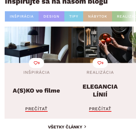
Inšpirujte sa na našom blogu
INŠPIRÁCIA
DESIGN
TIPY
NÁBYTOK
REALIZÁ
0
0
INŠPIRÁCIA
REALIZÁCIA
ELEGANCIA
A(S)KO vo filme
LÍNIÍ
PREČÍTAŤ
PREČÍTAŤ
VŠETKY ČLÁNKY