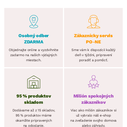
Osobný odber
Zákaznícky servis
ZDARMA
PO–NE
Objednajte online a vyzdvihnite
Sme vám k dispozícii každý
zadarmo na našich výdajných
deň v týždni, pripravení
miestach.
poradiť a pomôcť.
95 % produktov
Milión spokojných
skladom
zákazníkov
Dodávame až z 15 skladov,
Viac ako milión zákazníkov si
95 % produktov máme
už vybralo náš e-shop
okamžite pripravených
na zveľadenie svojho domova
na odoslanie.
alebo záhrady.