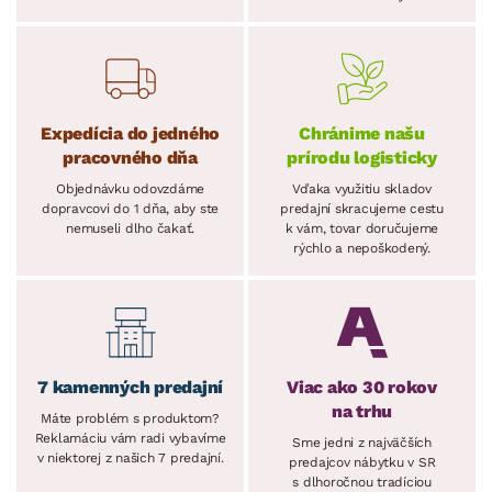
Expedícia do jedného
Chránime našu
pracovného dňa
prírodu logisticky
Objednávku odovzdáme
Vďaka využitiu skladov
dopravcovi do 1 dňa, aby ste
predajní skracujeme cestu
nemuseli dlho čakať.
k vám, tovar doručujeme
rýchlo a nepoškodený.
7 kamenných predajní
Viac ako 30 rokov
na trhu
Máte problém s produktom?
Reklamáciu vám radi vybavíme
Sme jedni z najväčších
v niektorej z našich 7 predajní.
predajcov nábytku v SR
s dlhoročnou tradíciou