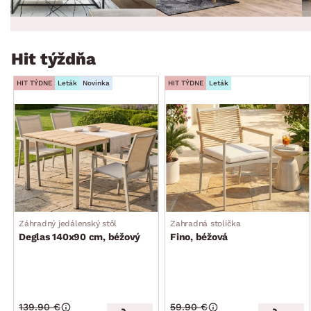
Hit týždňa
HIT TÝDNE
Leták
Novinka
HIT TÝDNE
Leták
Záhradný jedálenský stôl
Zahradná stolička
Deglas 140x90 cm, béžový
Fino, béžová
139.90 €
59.90 €