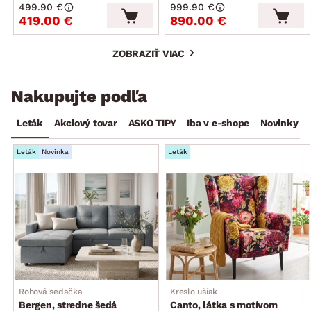
499.90 €
999.90 €
419.00 €
890.00 €
ZOBRAZIŤ VIAC
Nakupujte podľa
Leták
Akciový tovar
ASKO TIPY
Iba v e-shope
Novinky
Leták
Novinka
Leták
Rohová sedačka
Kreslo ušiak
Bergen, stredne šedá
Canto, látka s motívom