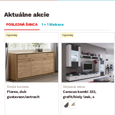
Aktuálne akcie
POSLEDNÁ ŠANCA
1 + 1 Matrace
Výpredaj
Výpredaj
Široká komoda
Obývacia stena
Flores, dub
Caracas kombi 333,
gustavson/antracit
grafit/biely lesk, s
osvetlením