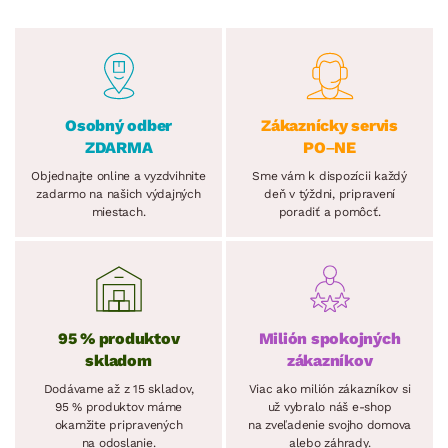
Osobný odber
Zákaznícky servis
ZDARMA
PO–NE
Objednajte online a vyzdvihnite
Sme vám k dispozícii každý
zadarmo na našich výdajných
deň v týždni, pripravení
miestach.
poradiť a pomôcť.
95 % produktov
Milión spokojných
skladom
zákazníkov
Dodávame až z 15 skladov,
Viac ako milión zákazníkov si
95 % produktov máme
už vybralo náš e-shop
okamžite pripravených
na zveľadenie svojho domova
na odoslanie.
alebo záhrady.