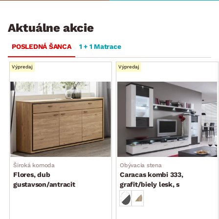
Aktuálne akcie
POSLEDNÁ ŠANCA
1 + 1 Matrace
Výpredaj
Výpredaj
Široká komoda
Obývacia stena
Flores, dub
Caracas kombi 333,
gustavson/antracit
grafit/biely lesk, s
osvetlením