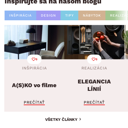
Inšpirujte sa na našom blogu
INŠPIRÁCIA
DESIGN
TIPY
NÁBYTOK
REALIZÁ
0
0
INŠPIRÁCIA
REALIZÁCIA
ELEGANCIA
A(S)KO vo filme
LÍNIÍ
PREČÍTAŤ
PREČÍTAŤ
VŠETKY ČLÁNKY