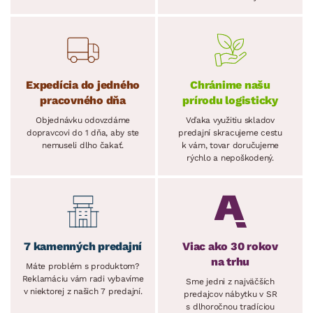
Expedícia do jedného
Chránime našu
pracovného dňa
prírodu logisticky
Objednávku odovzdáme
Vďaka využitiu skladov
dopravcovi do 1 dňa, aby ste
predajní skracujeme cestu
nemuseli dlho čakať.
k vám, tovar doručujeme
rýchlo a nepoškodený.
7 kamenných predajní
Viac ako 30 rokov
na trhu
Máte problém s produktom?
Reklamáciu vám radi vybavíme
Sme jedni z najväčších
v niektorej z našich 7 predajní.
predajcov nábytku v SR
s dlhoročnou tradíciou