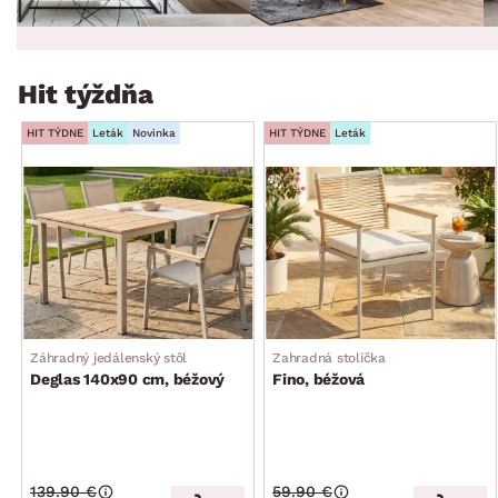
Hit týždňa
HIT TÝDNE
Leták
Novinka
HIT TÝDNE
Leták
Záhradný jedálenský stôl
Zahradná stolička
Deglas 140x90 cm, béžový
Fino, béžová
139.90 €
59.90 €