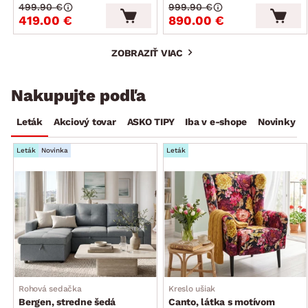
499.90 €
999.90 €
419.00 €
890.00 €
ZOBRAZIŤ VIAC
Nakupujte podľa
Leták
Akciový tovar
ASKO TIPY
Iba v e-shope
Novinky
Leták
Novinka
Leták
Rohová sedačka
Kreslo ušiak
Bergen, stredne šedá
Canto, látka s motívom