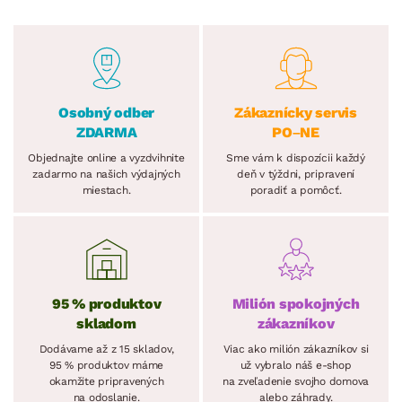
Osobný odber
Zákaznícky servis
ZDARMA
PO–NE
Objednajte online a vyzdvihnite
Sme vám k dispozícii každý
zadarmo na našich výdajných
deň v týždni, pripravení
miestach.
poradiť a pomôcť.
95 % produktov
Milión spokojných
skladom
zákazníkov
Dodávame až z 15 skladov,
Viac ako milión zákazníkov si
95 % produktov máme
už vybralo náš e-shop
okamžite pripravených
na zveľadenie svojho domova
na odoslanie.
alebo záhrady.