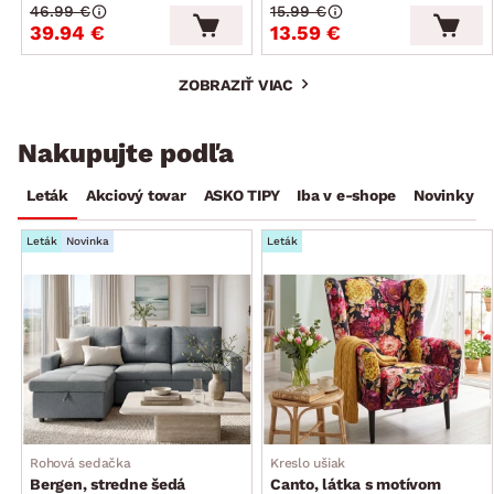
46.99 €
15.99 €
39.94 €
13.59 €
ZOBRAZIŤ VIAC
Nakupujte podľa
Leták
Akciový tovar
ASKO TIPY
Iba v e-shope
Novinky
Leták
Novinka
Leták
Rohová sedačka
Kreslo ušiak
Bergen, stredne šedá
Canto, látka s motívom