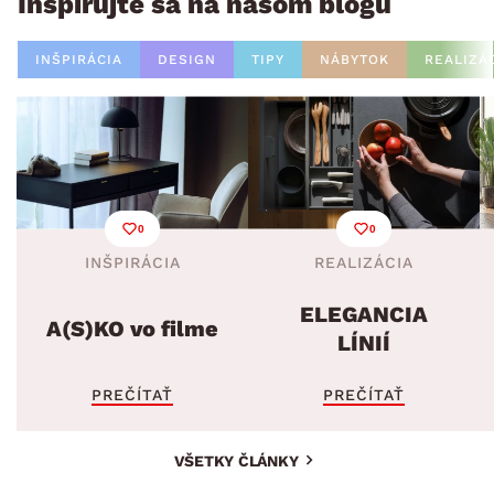
Inšpirujte sa na našom blogu
INŠPIRÁCIA
DESIGN
TIPY
NÁBYTOK
REALIZÁ
0
0
INŠPIRÁCIA
REALIZÁCIA
ELEGANCIA
A(S)KO vo filme
LÍNIÍ
PREČÍTAŤ
PREČÍTAŤ
VŠETKY ČLÁNKY