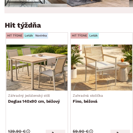
Hit týždňa
HIT TÝDNE
Leták
Novinka
HIT TÝDNE
Leták
Záhradný jedálenský stôl
Zahradná stolička
Deglas 140x90 cm, béžový
Fino, béžová
139.90 €
59.90 €