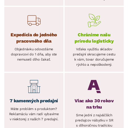
Expedícia do jedného
Chránime našu
pracovného dňa
prírodu logisticky
Objednávku odovzdáme
Vďaka využitiu skladov
dopravcovi do 1 dňa, aby ste
predajní skracujeme cestu
nemuseli dlho čakať.
k vám, tovar doručujeme
rýchlo a nepoškodený.
7 kamenných predajní
Viac ako 30 rokov
na trhu
Máte problém s produktom?
Reklamáciu vám radi vybavíme
Sme jedni z najväčších
v niektorej z našich 7 predajní.
predajcov nábytku v SR
s dlhoročnou tradíciou