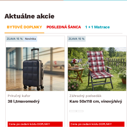
Aktuálne akcie
BYTOVÉ DOPLNKY
POSLEDNÁ ŠANCA
1 + 1 Matrace
ZĽAVA 15 %
Novinka
ZĽAVA 15 %
Príručný kufor
Záhradný podsedák
38 l,tmavomodrý
Karo 50x118 cm, vínový/sivý
Cena po zadaní kódu DOPLNKY
Cena po zadaní kódu DOPLNKY