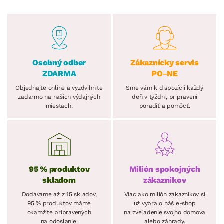
Osobný odber
Zákaznícky servis
ZDARMA
PO–NE
Objednajte online a vyzdvihnite
Sme vám k dispozícii každý
zadarmo na našich výdajných
deň v týždni, pripravení
miestach.
poradiť a pomôcť.
95 % produktov
Milión spokojných
skladom
zákazníkov
Dodávame až z 15 skladov,
Viac ako milión zákazníkov si
95 % produktov máme
už vybralo náš e-shop
okamžite pripravených
na zveľadenie svojho domova
na odoslanie.
alebo záhrady.