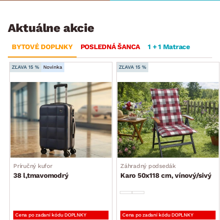
Aktuálne akcie
BYTOVÉ DOPLNKY
POSLEDNÁ ŠANCA
1 + 1 Matrace
ZĽAVA 15 %
Novinka
ZĽAVA 15 %
Príručný kufor
Záhradný podsedák
38 l,tmavomodrý
Karo 50x118 cm, vínový/sivý
Cena po zadaní kódu DOPLNKY
Cena po zadaní kódu DOPLNKY