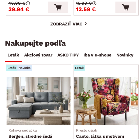
46.99 €
15.99 €
39.94 €
13.59 €
ZOBRAZIŤ VIAC
Nakupujte podľa
Leták
Akciový tovar
ASKO TIPY
Iba v e-shope
Novinky
Leták
Novinka
Leták
Rohová sedačka
Kreslo ušiak
Bergen, stredne šedá
Canto, látka s motívom