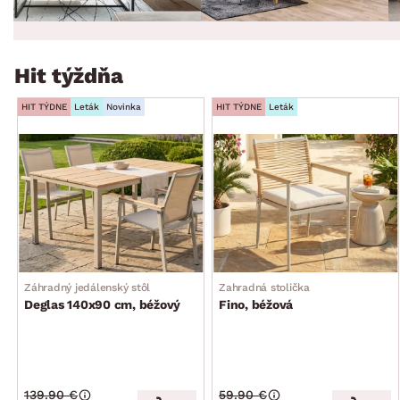
Hit týždňa
HIT TÝDNE
Leták
Novinka
HIT TÝDNE
Leták
Záhradný jedálenský stôl
Zahradná stolička
Deglas 140x90 cm, béžový
Fino, béžová
139.90 €
59.90 €