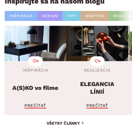
Inšpirujte sa na našom blogu
INŠPIRÁCIA
DESIGN
TIPY
NÁBYTOK
REALIZÁ
0
0
INŠPIRÁCIA
REALIZÁCIA
ELEGANCIA
A(S)KO vo filme
LÍNIÍ
PREČÍTAŤ
PREČÍTAŤ
VŠETKY ČLÁNKY