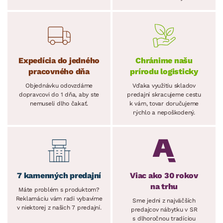
Expedícia do jedného
Chránime našu
pracovného dňa
prírodu logisticky
Objednávku odovzdáme
Vďaka využitiu skladov
dopravcovi do 1 dňa, aby ste
predajní skracujeme cestu
nemuseli dlho čakať.
k vám, tovar doručujeme
rýchlo a nepoškodený.
7 kamenných predajní
Viac ako 30 rokov
na trhu
Máte problém s produktom?
Reklamáciu vám radi vybavíme
Sme jedni z najväčších
v niektorej z našich 7 predajní.
predajcov nábytku v SR
s dlhoročnou tradíciou