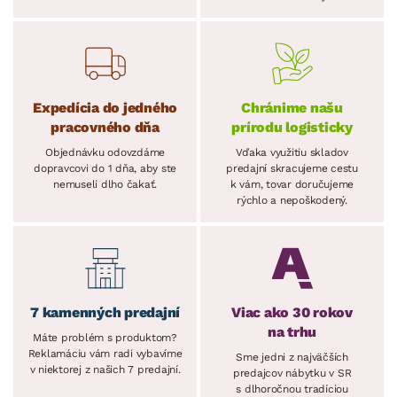
Expedícia do jedného
Chránime našu
pracovného dňa
prírodu logisticky
Objednávku odovzdáme
Vďaka využitiu skladov
dopravcovi do 1 dňa, aby ste
predajní skracujeme cestu
nemuseli dlho čakať.
k vám, tovar doručujeme
rýchlo a nepoškodený.
7 kamenných predajní
Viac ako 30 rokov
na trhu
Máte problém s produktom?
Reklamáciu vám radi vybavíme
Sme jedni z najväčších
v niektorej z našich 7 predajní.
predajcov nábytku v SR
s dlhoročnou tradíciou