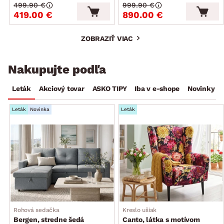
499.90 €
999.90 €
419.00 €
890.00 €
ZOBRAZIŤ VIAC
Nakupujte podľa
Leták
Akciový tovar
ASKO TIPY
Iba v e-shope
Novinky
Leták
Novinka
Leták
Rohová sedačka
Kreslo ušiak
Bergen, stredne šedá
Canto, látka s motívom