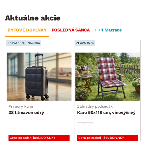
Aktuálne akcie
BYTOVÉ DOPLNKY
POSLEDNÁ ŠANCA
1 + 1 Matrace
ZĽAVA 15 %
Novinka
ZĽAVA 15 %
Príručný kufor
Záhradný podsedák
38 l,tmavomodrý
Karo 50x118 cm, vínový/sivý
Cena po zadaní kódu DOPLNKY
Cena po zadaní kódu DOPLNKY