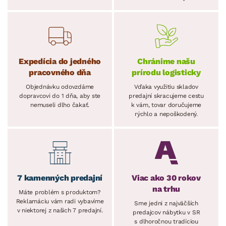
Expedícia do jedného
Chránime našu
pracovného dňa
prírodu logisticky
Objednávku odovzdáme
Vďaka využitiu skladov
dopravcovi do 1 dňa, aby ste
predajní skracujeme cestu
nemuseli dlho čakať.
k vám, tovar doručujeme
rýchlo a nepoškodený.
7 kamenných predajní
Viac ako 30 rokov
na trhu
Máte problém s produktom?
Reklamáciu vám radi vybavíme
Sme jedni z najväčších
v niektorej z našich 7 predajní.
predajcov nábytku v SR
s dlhoročnou tradíciou