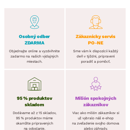
Osobný odber
Zákaznícky servis
ZDARMA
PO–NE
Objednajte online a vyzdvihnite
Sme vám k dispozícii každý
zadarmo na našich výdajných
deň v týždni, pripravení
miestach.
poradiť a pomôcť.
95 % produktov
Milión spokojných
skladom
zákazníkov
Dodávame až z 15 skladov,
Viac ako milión zákazníkov si
95 % produktov máme
už vybralo náš e-shop
okamžite pripravených
na zveľadenie svojho domova
na odoslanie.
alebo záhrady.