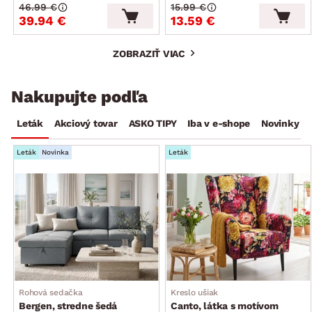
46.99 €
15.99 €
39.94 €
13.59 €
ZOBRAZIŤ VIAC
Nakupujte podľa
Leták
Akciový tovar
ASKO TIPY
Iba v e-shope
Novinky
Leták
Novinka
Leták
Rohová sedačka
Kreslo ušiak
Bergen, stredne šedá
Canto, látka s motívom