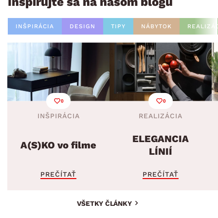
Inšpirujte sa na našom blogu
INŠPIRÁCIA
DESIGN
TIPY
NÁBYTOK
REALIZÁ
0
0
INŠPIRÁCIA
REALIZÁCIA
ELEGANCIA
A(S)KO vo filme
LÍNIÍ
PREČÍTAŤ
PREČÍTAŤ
VŠETKY ČLÁNKY