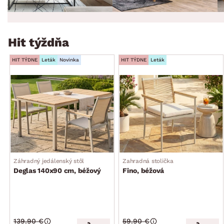
Hit týždňa
HIT TÝDNE
Leták
Novinka
HIT TÝDNE
Leták
Záhradný jedálenský stôl
Zahradná stolička
Deglas 140x90 cm, béžový
Fino, béžová
139.90 €
59.90 €