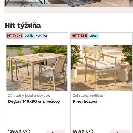
Hit týždňa
HIT TÝDNE
Leták
Novinka
HIT TÝDNE
Leták
Záhradný jedálenský stôl
Zahradná stolička
Deglas 140x90 cm, béžový
Fino, béžová
139.90 €
59.90 €