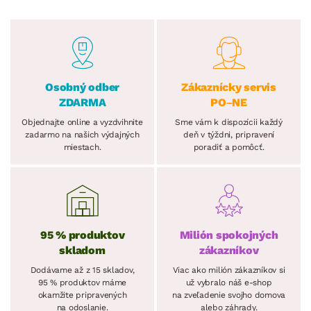
Osobný odber
Zákaznícky servis
ZDARMA
PO–NE
Objednajte online a vyzdvihnite
Sme vám k dispozícii každý
zadarmo na našich výdajných
deň v týždni, pripravení
miestach.
poradiť a pomôcť.
95 % produktov
Milión spokojných
skladom
zákazníkov
Dodávame až z 15 skladov,
Viac ako milión zákazníkov si
95 % produktov máme
už vybralo náš e-shop
okamžite pripravených
na zveľadenie svojho domova
na odoslanie.
alebo záhrady.