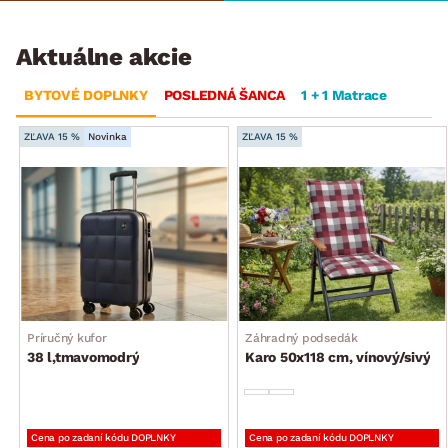
Aktuálne akcie
BYTOVÉ DOPLNKY
POSLEDNÁ ŠANCA
1 + 1 Matrace
ZĽAVA 15 %
Novinka
ZĽAVA 15 %
Príručný kufor
Záhradný podsedák
38 l,tmavomodrý
Karo 50x118 cm, vínový/sivý
Cena po zadaní kódu DOPLNKY
Cena po zadaní kódu DOPLNKY