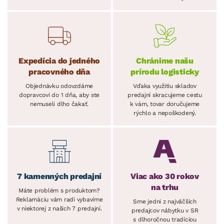
Expedícia do jedného
Chránime našu
pracovného dňa
prírodu logisticky
Objednávku odovzdáme
Vďaka využitiu skladov
dopravcovi do 1 dňa, aby ste
predajní skracujeme cestu
nemuseli dlho čakať.
k vám, tovar doručujeme
rýchlo a nepoškodený.
7 kamenných predajní
Viac ako 30 rokov
na trhu
Máte problém s produktom?
Reklamáciu vám radi vybavíme
Sme jedni z najväčších
v niektorej z našich 7 predajní.
predajcov nábytku v SR
s dlhoročnou tradíciou