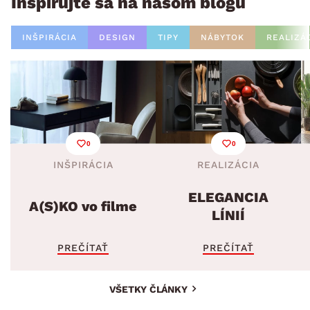
Inšpirujte sa na našom blogu
INŠPIRÁCIA
DESIGN
TIPY
NÁBYTOK
REALIZÁ
0
0
INŠPIRÁCIA
REALIZÁCIA
ELEGANCIA
A(S)KO vo filme
LÍNIÍ
PREČÍTAŤ
PREČÍTAŤ
VŠETKY ČLÁNKY