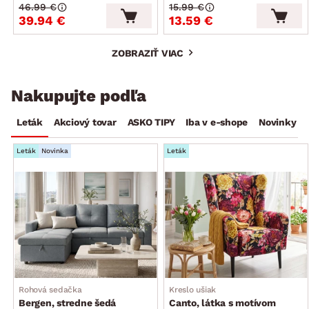
46.99 €
15.99 €
39.94 €
13.59 €
ZOBRAZIŤ VIAC
Nakupujte podľa
Leták
Akciový tovar
ASKO TIPY
Iba v e-shope
Novinky
Leták
Novinka
Leták
Rohová sedačka
Kreslo ušiak
Bergen, stredne šedá
Canto, látka s motívom