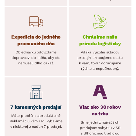
Expedícia do jedného
Chránime našu
pracovného dňa
prírodu logisticky
Objednávku odovzdáme
Vďaka využitiu skladov
dopravcovi do 1 dňa, aby ste
predajní skracujeme cestu
nemuseli dlho čakať.
k vám, tovar doručujeme
rýchlo a nepoškodený.
7 kamenných predajní
Viac ako 30 rokov
na trhu
Máte problém s produktom?
Reklamáciu vám radi vybavíme
Sme jedni z najväčších
v niektorej z našich 7 predajní.
predajcov nábytku v SR
s dlhoročnou tradíciou