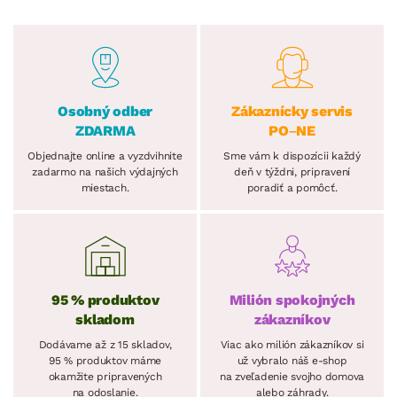
Osobný odber
Zákaznícky servis
ZDARMA
PO–NE
Objednajte online a vyzdvihnite
Sme vám k dispozícii každý
zadarmo na našich výdajných
deň v týždni, pripravení
miestach.
poradiť a pomôcť.
95 % produktov
Milión spokojných
skladom
zákazníkov
Dodávame až z 15 skladov,
Viac ako milión zákazníkov si
95 % produktov máme
už vybralo náš e-shop
okamžite pripravených
na zveľadenie svojho domova
na odoslanie.
alebo záhrady.