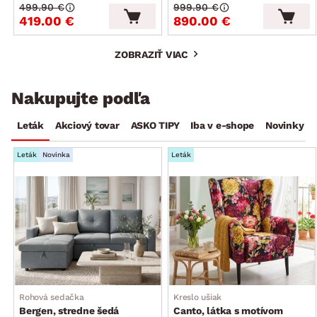
499.90 €
999.90 €
419.00 €
890.00 €
ZOBRAZIŤ VIAC
Nakupujte podľa
Leták
Akciový tovar
ASKO TIPY
Iba v e-shope
Novinky
Leták
Novinka
Leták
Rohová sedačka
Kreslo ušiak
Bergen, stredne šedá
Canto, látka s motívom