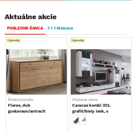
Aktuálne akcie
POSLEDNÁ ŠANCA
1 + 1 Matrace
Výpredaj
Výpredaj
Široká komoda
Obývacia stena
Flores, dub
Caracas kombi 333,
gustavson/antracit
grafit/biely lesk, s
osvetlením