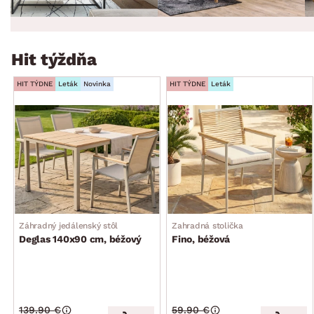
Hit týždňa
HIT TÝDNE
Leták
Novinka
HIT TÝDNE
Leták
Záhradný jedálenský stôl
Zahradná stolička
Deglas 140x90 cm, béžový
Fino, béžová
139.90 €
59.90 €