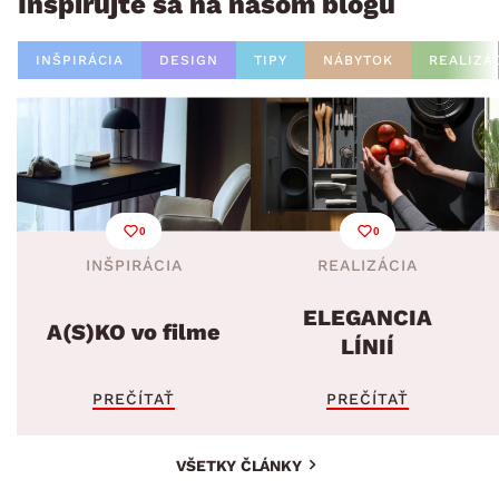
Inšpirujte sa na našom blogu
INŠPIRÁCIA
DESIGN
TIPY
NÁBYTOK
REALIZÁ
0
0
INŠPIRÁCIA
REALIZÁCIA
ELEGANCIA
A(S)KO vo filme
LÍNIÍ
PREČÍTAŤ
PREČÍTAŤ
VŠETKY ČLÁNKY