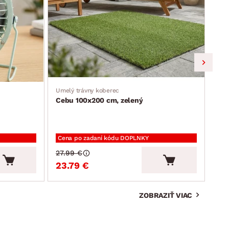
Umelý trávny koberec
Jedá
Cebu 100x200 cm, zelený
Ron
Cena po zadaní kódu DOPLNKY
Cen
27.99 €
94.
23.79 €
80
ZOBRAZIŤ VIAC