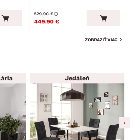
529.90 €
215
449.90 €
19
ZOBRAZIŤ VIAC
ária
Jedáleň