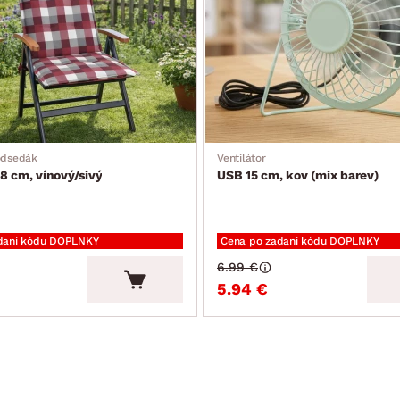
odsedák
Ventilátor
8 cm, vínový/sivý
USB 15 cm, kov (mix barev)
daní kódu DOPLNKY
Cena po zadaní kódu DOPLNKY
6.99 €
5.94 €