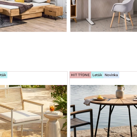
eták
HIT TÝDNE
Leták
Novinka