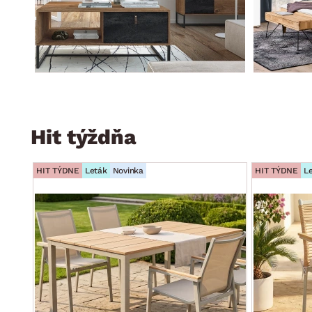
Hit týždňa
HIT TÝDNE
Leták
Novinka
HIT TÝDNE
L