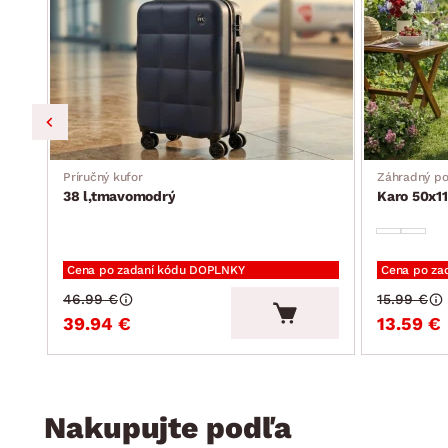
Príručný kufor
Záhradný p
38 l,tmavomodrý
Karo 50x11
Cena po zadaní kódu DOPLNKY
Cena po za
46.99 €
15.99 €
39.94 €
13.59 €
Nakupujte podľa