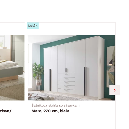
Leták
Leták
Šatníková skriňa so zásuvkami
Skri
tisan/
Marc, 270 cm, biela
Lim