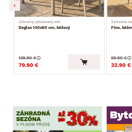
Záhradný jedálenský stôl
Zahradná st
Deglas 140x90 cm, béžový
Fino, béžo
139.90 €
59.90 €
79.90 €
32.90 €