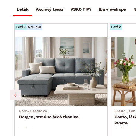
Leták
Akciový tovar
ASKO TIPY
Iba v e-shope
N
Leták
Novinka
Leták
ka,
Rohová sedačka
Kreslo ušiak
Bergen, stredne šedá tkanina
Canto, lát
kvetov