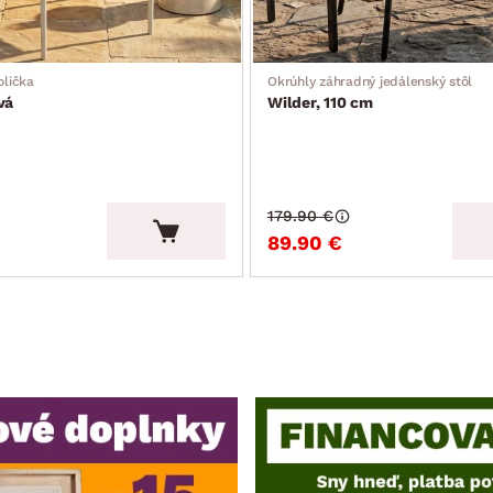
olička
Okrúhly záhradný jedálenský stôl
vá
Wilder, 110 cm
179.90 €
89.90 €