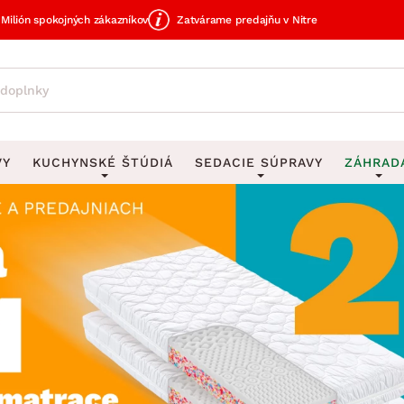
Milión spokojných zákazníkov
Zatvárame predajňu v Nitre
VY
KUCHYNSKÉ ŠTÚDIÁ
SEDACIE SÚPRAVY
ZÁHRAD
avy
DEKORÁCIE
Sedacie súpravy do U
UKLADANIE
čky
Obrazy
Vešiaky na kľ
avy
Rohové sedacie súpravy
Záhrad
Zrkadlá
Stojany na dá
tavy
Sedacie súpravy 3-2-1
Z
dlá
Hodiny
Stojany na no
avy
Sedacie súpravy na mieru
Vázy
Stojany na ob
vy
Zá
Zobrazit vše
Zobrazit vše
tavy
Z