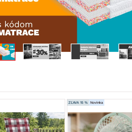
ENIE
DOMÁCE SPOTREBIČE
ZÁHRADNÉ 
avy
Zá
tavy
Z
avy
ZĽAVA 15 %
Novinka