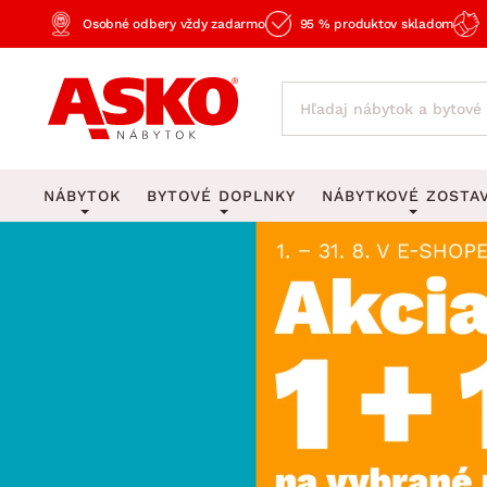
Osobné odbery vždy zadarmo
95 % produktov skladom
NÁBYTOK
BYTOVÉ DOPLNKY
NÁBYTKOVÉ ZOSTA
KOBERCE
OSVETLENIE
Obývacie zost
Veľké a stredné koberce
Stolové lampy a lampi
Spálňové zost
Behúne a malé koberce
Stropné osvetlenie
Kancelárske zos
Obývacia izba
Detské koberce
Lustre a závesné svieti
Kuchynské zost
Spálňa
Kúpeľňové predložky
Stojacie lampy
Detské zosta
Pracovňa a kancelária
Zobrazit vše
Zobrazit vše
Predsieňové zos