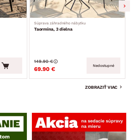
Súprava záhradného nábytku
Záhr
Taormina, 3 dielna
Mos
149.90 €
159
Nedostupné
69.90 €
99
ZOBRAZIŤ VIAC