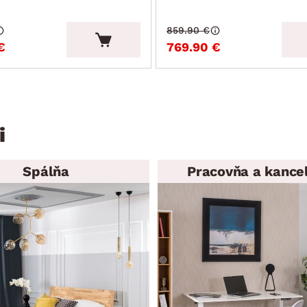
859.90 €
€
769.90 €
i
Spálňa
Pracovňa a kancel