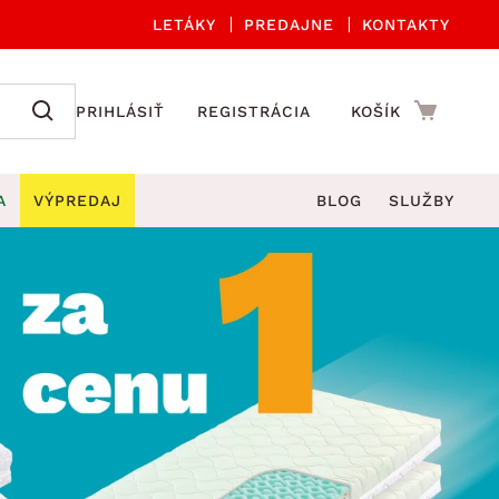
LETÁKY
PREDAJNE
KONTAKTY
PRIHLÁSIŤ
REGISTRÁCIA
KOŠÍK
A
VÝPREDAJ
BLOG
SLUŽBY
 A ORGANIZÁCIA
Záhradné sety
DROBNÉ BYTOVÉ DOPLNKY
úče
Kuchynské príslušenstvo
né stoličky a kreslá
ždniky
Kuchynské doplnky
áhradné lavice
viny
Kúpeľňové doplnky
Záhradné stoly
lečenie
Záhradné doplnky
hradné hojdačky
Zobrazit vše
áhradné lehátka