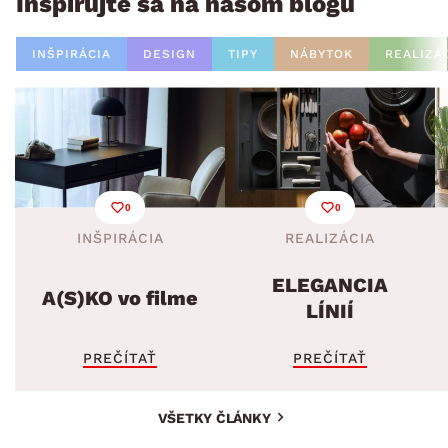
Inšpirujte sa na našom blogu
INŠPIRÁCIA
DESIGN
TIPY
NÁBYTOK
REALIZÁ
0
0
INŠPIRÁCIA
REALIZÁCIA
ELEGANCIA
A(S)KO vo filme
LÍNIÍ
PREČÍTAŤ
PREČÍTAŤ
VŠETKY ČLÁNKY