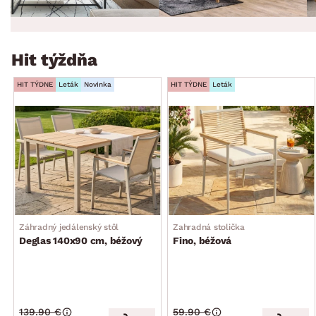
Hit týždňa
HIT TÝDNE
Leták
Novinka
HIT TÝDNE
Leták
Záhradný jedálenský stôl
Zahradná stolička
Deglas 140x90 cm, béžový
Fino, béžová
139.90 €
59.90 €