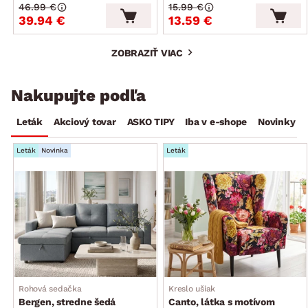
46.99 €
15.99 €
39.94 €
13.59 €
ZOBRAZIŤ VIAC
Nakupujte podľa
Leták
Akciový tovar
ASKO TIPY
Iba v e-shope
Novinky
Leták
Novinka
Leták
Rohová sedačka
Kreslo ušiak
Bergen, stredne šedá
Canto, látka s motívom