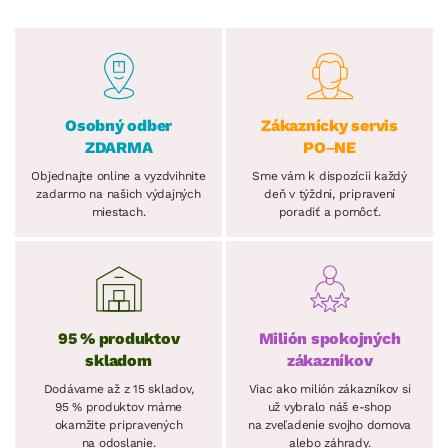
Osobný odber
Zákaznícky servis
ZDARMA
PO–NE
Objednajte online a vyzdvihnite
Sme vám k dispozícii každý
zadarmo na našich výdajných
deň v týždni, pripravení
miestach.
poradiť a pomôcť.
95 % produktov
Milión spokojných
skladom
zákazníkov
Dodávame až z 15 skladov,
Viac ako milión zákazníkov si
95 % produktov máme
už vybralo náš e-shop
okamžite pripravených
na zveľadenie svojho domova
na odoslanie.
alebo záhrady.