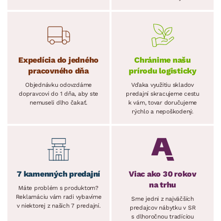
Expedícia do jedného
Chránime našu
pracovného dňa
prírodu logisticky
Objednávku odovzdáme
Vďaka využitiu skladov
dopravcovi do 1 dňa, aby ste
predajní skracujeme cestu
nemuseli dlho čakať.
k vám, tovar doručujeme
rýchlo a nepoškodený.
7 kamenných predajní
Viac ako 30 rokov
na trhu
Máte problém s produktom?
Reklamáciu vám radi vybavíme
Sme jedni z najväčších
v niektorej z našich 7 predajní.
predajcov nábytku v SR
s dlhoročnou tradíciou