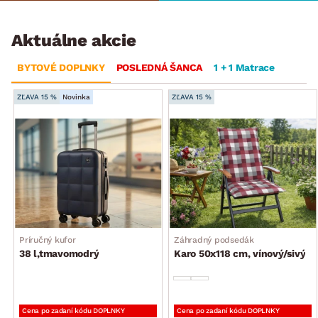
Aktuálne akcie
BYTOVÉ DOPLNKY
POSLEDNÁ ŠANCA
1 + 1 Matrace
ZĽAVA 15 %
Novinka
ZĽAVA 15 %
Príručný kufor
Záhradný podsedák
38 l,tmavomodrý
Karo 50x118 cm, vínový/sivý
Cena po zadaní kódu DOPLNKY
Cena po zadaní kódu DOPLNKY