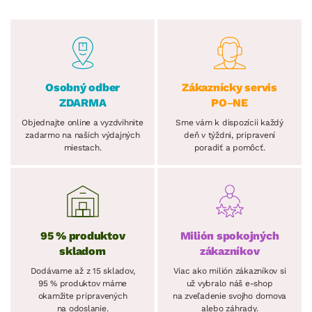
Osobný odber
Zákaznícky servis
ZDARMA
PO–NE
Objednajte online a vyzdvihnite
Sme vám k dispozícii každý
zadarmo na našich výdajných
deň v týždni, pripravení
miestach.
poradiť a pomôcť.
95 % produktov
Milión spokojných
skladom
zákazníkov
Dodávame až z 15 skladov,
Viac ako milión zákazníkov si
95 % produktov máme
už vybralo náš e-shop
okamžite pripravených
na zveľadenie svojho domova
na odoslanie.
alebo záhrady.