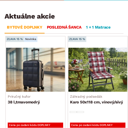
Aktuálne akcie
BYTOVÉ DOPLNKY
POSLEDNÁ ŠANCA
1 + 1 Matrace
ZĽAVA 15 %
Novinka
ZĽAVA 15 %
Príručný kufor
Záhradný podsedák
38 l,tmavomodrý
Karo 50x118 cm, vínový/sivý
Cena po zadaní kódu DOPLNKY
Cena po zadaní kódu DOPLNKY