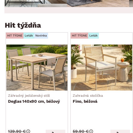
Hit týždňa
HIT TÝDNE
Leták
Novinka
HIT TÝDNE
Leták
Záhradný jedálenský stôl
Zahradná stolička
Deglas 140x90 cm, béžový
Fino, béžová
139.90 €
59.90 €