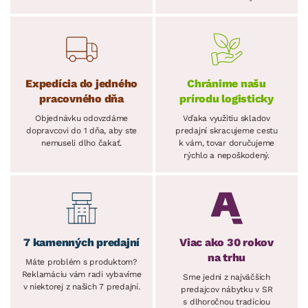
Expedícia do jedného
Chránime našu
pracovného dňa
prírodu logisticky
Objednávku odovzdáme
Vďaka využitiu skladov
dopravcovi do 1 dňa, aby ste
predajní skracujeme cestu
nemuseli dlho čakať.
k vám, tovar doručujeme
rýchlo a nepoškodený.
7 kamenných predajní
Viac ako 30 rokov
na trhu
Máte problém s produktom?
Reklamáciu vám radi vybavíme
Sme jedni z najväčších
v niektorej z našich 7 predajní.
predajcov nábytku v SR
s dlhoročnou tradíciou