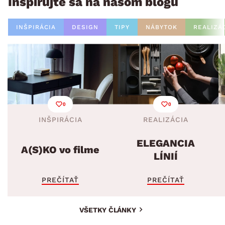
Inšpirujte sa na našom blogu
INŠPIRÁCIA
DESIGN
TIPY
NÁBYTOK
REALIZÁ
0
0
INŠPIRÁCIA
REALIZÁCIA
ELEGANCIA
A(S)KO vo filme
LÍNIÍ
PREČÍTAŤ
PREČÍTAŤ
VŠETKY ČLÁNKY