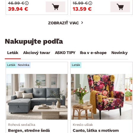
46.99 €
15.99 €
39.94 €
13.59 €
ZOBRAZIŤ VIAC
Nakupujte podľa
Leták
Akciový tovar
ASKO TIPY
Iba v e-shope
Novinky
Leták
Novinka
Leták
Rohová sedačka
Kreslo ušiak
Bergen, stredne šedá
Canto, látka s motívom