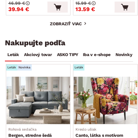
46.99 €
15.99 €
39.94 €
13.59 €
ZOBRAZIŤ VIAC
Nakupujte podľa
Leták
Akciový tovar
ASKO TIPY
Iba v e-shope
Novinky
Leták
Novinka
Leták
Rohová sedačka
Kreslo ušiak
Bergen, stredne šedá
Canto, látka s motívom