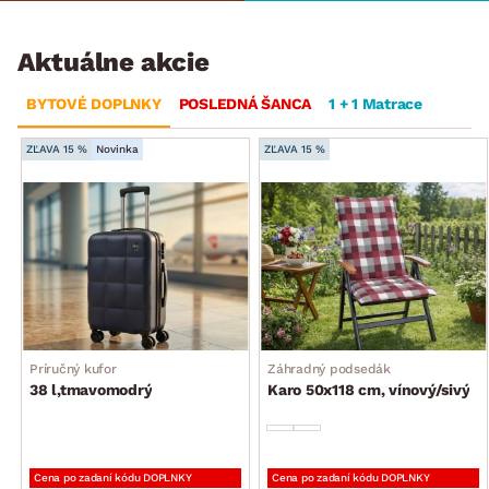
Aktuálne akcie
BYTOVÉ DOPLNKY
POSLEDNÁ ŠANCA
1 + 1 Matrace
ZĽAVA 15 %
Novinka
ZĽAVA 15 %
Príručný kufor
Záhradný podsedák
38 l,tmavomodrý
Karo 50x118 cm, vínový/sivý
Cena po zadaní kódu DOPLNKY
Cena po zadaní kódu DOPLNKY