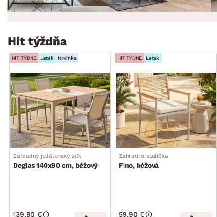
Hit týždňa
HIT TÝDNE
Leták
Novinka
HIT TÝDNE
Leták
Záhradný jedálenský stôl
Zahradná stolička
Deglas 140x90 cm, béžový
Fino, béžová
139.90 €
59.90 €