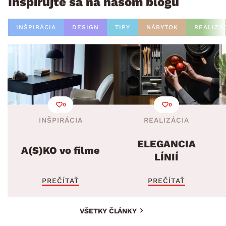
Inšpirujte sa na našom blogu
INŠPIRÁCIA
DESIGN
TIPY
NÁBYTOK
REALIZÁ
0
0
INŠPIRÁCIA
REALIZÁCIA
ELEGANCIA
A(S)KO vo filme
LÍNIÍ
PREČÍTAŤ
PREČÍTAŤ
VŠETKY ČLÁNKY