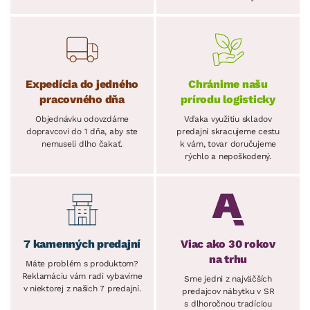
Expedícia do jedného
Chránime našu
pracovného dňa
prírodu logisticky
Objednávku odovzdáme
Vďaka využitiu skladov
dopravcovi do 1 dňa, aby ste
predajní skracujeme cestu
nemuseli dlho čakať.
k vám, tovar doručujeme
rýchlo a nepoškodený.
7 kamenných predajní
Viac ako 30 rokov
na trhu
Máte problém s produktom?
Reklamáciu vám radi vybavíme
Sme jedni z najväčších
v niektorej z našich 7 predajní.
predajcov nábytku v SR
s dlhoročnou tradíciou