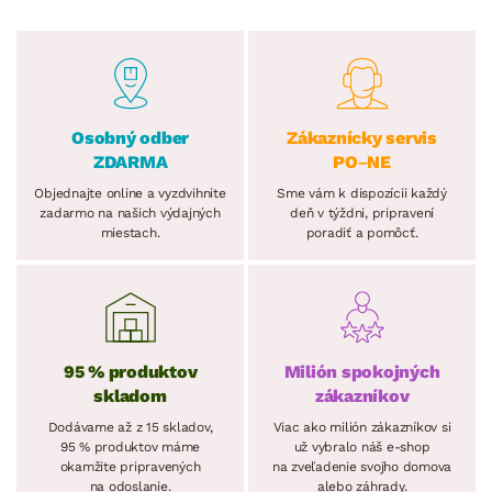
Osobný odber
Zákaznícky servis
ZDARMA
PO–NE
Objednajte online a vyzdvihnite
Sme vám k dispozícii každý
zadarmo na našich výdajných
deň v týždni, pripravení
miestach.
poradiť a pomôcť.
95 % produktov
Milión spokojných
skladom
zákazníkov
Dodávame až z 15 skladov,
Viac ako milión zákazníkov si
95 % produktov máme
už vybralo náš e-shop
okamžite pripravených
na zveľadenie svojho domova
na odoslanie.
alebo záhrady.