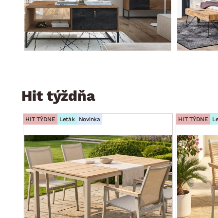
Hit týždňa
HIT TÝDNE
Leták
Novinka
HIT TÝDNE
L