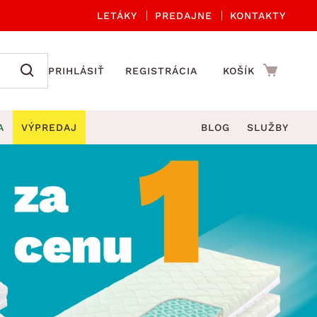
LETÁKY
PREDAJNE
KONTAKTY
PRIHLÁSIŤ
REGISTRÁCIA
KOŠÍK
A
VÝPREDAJ
BLOG
SLUŽBY
 A ORGANIZÁCIA
Záhradné sety
DROBNÉ BYTOVÉ DOPLNKY
úče
Kuchynské príslušenstvo
né stoličky a kreslá
ždniky
Kuchynské doplnky
áhradné lavice
viny
Kúpeľňové doplnky
Záhradné stoly
lečenie
Záhradné doplnky
hradné hojdačky
Zobrazit vše
áhradné lehátka