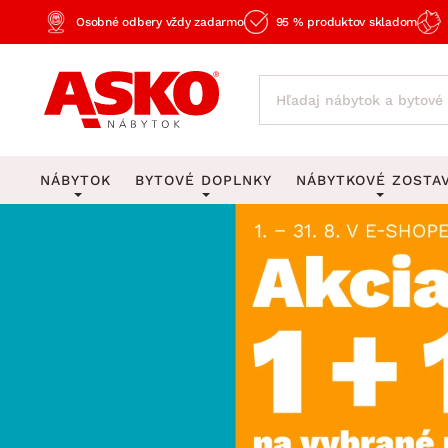
Osobné odbery vždy zadarmo
95 % produktov skladom
NÁBYTOK
BYTOVÉ DOPLNKY
NÁBYTKOVÉ ZOSTA
KOBERCE
OSVETLENIE
Obývacie zost
Veľké a stredné koberce
Stolové lampy a lampi
Spálňové zost
Behúne a malé koberce
Stropné osvetlenie
Kancelárske zos
Obývacia izba
Detské koberce
Lustre a závesné svieti
Kuchynské zost
Spálňa
Kúpeľňové predložky
Stojacie lampy
Detské zosta
Pracovňa a kancelária
Zobrazit vše
Zobrazit vše
Predsieňové zos