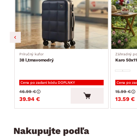
Príručný kufor
Záhradný p
38 l,tmavomodrý
Karo 50x11
Cena po zadaní kódu DOPLNKY
Cena po za
46.99 €
15.99 €
39.94 €
13.59 €
Nakupujte podľa