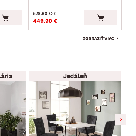
529.90 €
215
449.90 €
19
ZOBRAZIŤ VIAC
ária
Jedáleň