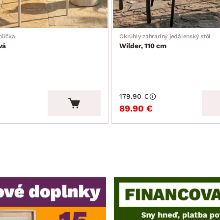
olička
Okrúhly záhradný jedálenský stôl
vá
Wilder, 110 cm
179.90 €
89.90 €