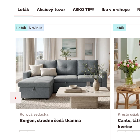
Leták
Akciový tovar
ASKO TIPY
Iba v e-shope
N
Leták
Novinka
Leták
ka,
Rohová sedačka
Kreslo ušiak
Bergen, stredne šedá tkanina
Canto, lát
kvetov