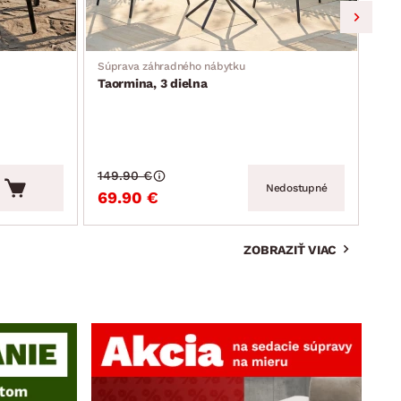
Súprava záhradného nábytku
Záhr
Taormina, 3 dielna
Mos
149.90 €
159
Nedostupné
69.90 €
99
ZOBRAZIŤ VIAC