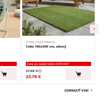
Umelý trávny koberec
Jedá
Cebu 100x200 cm, zelený
Ron
Cena po zadaní kódu DOPLNKY
Cen
27.99 €
94.
23.79 €
80
ZOBRAZIŤ VIAC