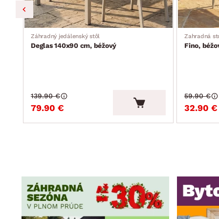
Záhradný jedálenský stôl
Zahradná st
Deglas 140x90 cm, béžový
Fino, béžo
139.90 €
59.90 €
79.90 €
32.90 €