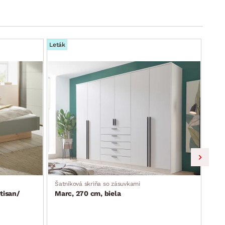
Leták
Leták
Šatníková skriňa so zásuvkami
Skri
tisan/
Marc, 270 cm, biela
Lim