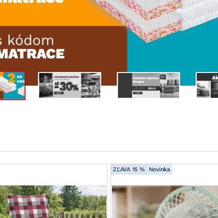
ENIE
DOMÁCE SPOTREBIČE
ZÁHRADNÉ 
avy
Zá
tavy
Z
avy
ZĽAVA 15 %
Novinka