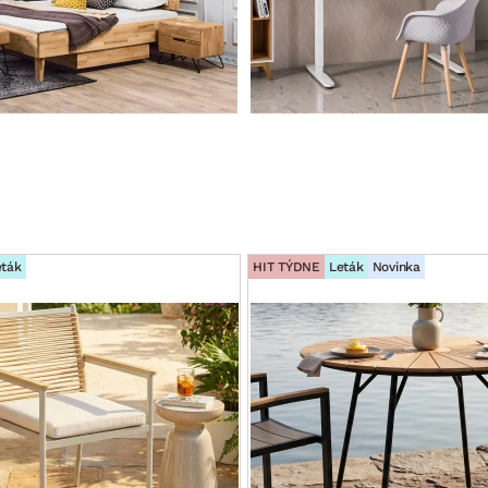
eták
HIT TÝDNE
Leták
Novinka