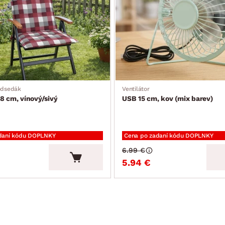
odsedák
Ventilátor
8 cm, vínový/sivý
USB 15 cm, kov (mix barev)
daní kódu DOPLNKY
Cena po zadaní kódu DOPLNKY
6.99 €
5.94 €