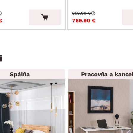
859.90 €
€
769.90 €
i
Spálňa
Pracovňa a kancel