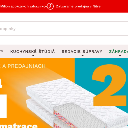
Milión spokojných zákazníkov
Zatvárame predajňu v Nitre
VY
KUCHYNSKÉ ŠTÚDIÁ
SEDACIE SÚPRAVY
ZÁHRAD
avy
DEKORÁCIE
Sedacie súpravy do U
UKLADANIE
čky
Obrazy
Vešiaky na kľ
avy
Rohové sedacie súpravy
Záhrad
Zrkadlá
Stojany na dá
tavy
Sedacie súpravy 3-2-1
Z
dlá
Hodiny
Stojany na no
avy
Sedacie súpravy na mieru
Vázy
Stojany na ob
vy
Zá
Zobrazit vše
Zobrazit vše
tavy
Z