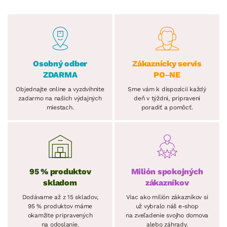
Osobný odber
Zákaznícky servis
ZDARMA
PO–NE
Objednajte online a vyzdvihnite
Sme vám k dispozícii každý
zadarmo na našich výdajných
deň v týždni, pripravení
miestach.
poradiť a pomôcť.
95 % produktov
Milión spokojných
skladom
zákazníkov
Dodávame až z 15 skladov,
Viac ako milión zákazníkov si
95 % produktov máme
už vybralo náš e-shop
okamžite pripravených
na zveľadenie svojho domova
na odoslanie.
alebo záhrady.