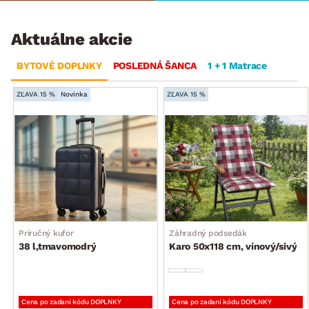
Aktuálne akcie
BYTOVÉ DOPLNKY
POSLEDNÁ ŠANCA
1 + 1 Matrace
ZĽAVA 15 %
Novinka
ZĽAVA 15 %
Príručný kufor
Záhradný podsedák
38 l,tmavomodrý
Karo 50x118 cm, vínový/sivý
Cena po zadaní kódu DOPLNKY
Cena po zadaní kódu DOPLNKY