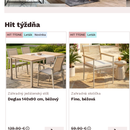
Hit týždňa
HIT TÝDNE
Leták
Novinka
HIT TÝDNE
Leták
Záhradný jedálenský stôl
Zahradná stolička
Deglas 140x90 cm, béžový
Fino, béžová
139.90 €
59.90 €