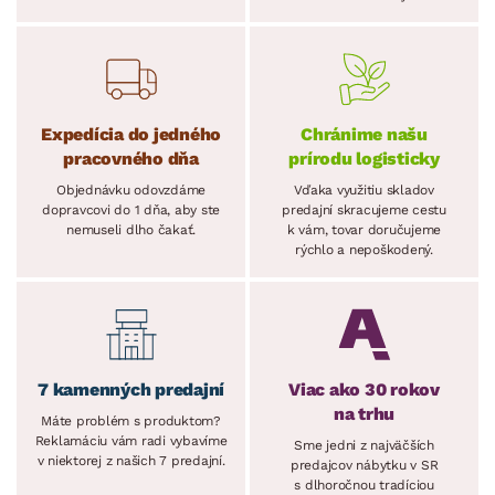
Expedícia do jedného
Chránime našu
pracovného dňa
prírodu logisticky
Objednávku odovzdáme
Vďaka využitiu skladov
dopravcovi do 1 dňa, aby ste
predajní skracujeme cestu
nemuseli dlho čakať.
k vám, tovar doručujeme
rýchlo a nepoškodený.
7 kamenných predajní
Viac ako 30 rokov
na trhu
Máte problém s produktom?
Reklamáciu vám radi vybavíme
Sme jedni z najväčších
v niektorej z našich 7 predajní.
predajcov nábytku v SR
s dlhoročnou tradíciou