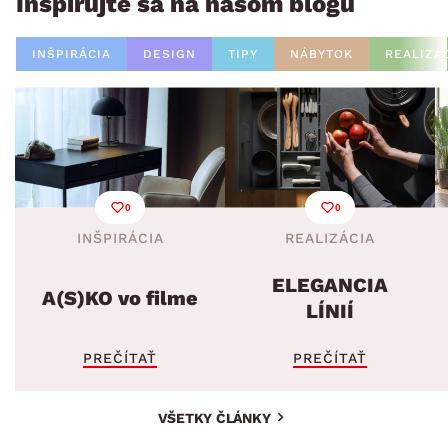
Inšpirujte sa na našom blogu
INŠPIRÁCIA
DESIGN
TIPY
NÁBYTOK
REALIZÁ
0
0
INŠPIRÁCIA
REALIZÁCIA
ELEGANCIA
A(S)KO vo filme
LÍNIÍ
PREČÍTAŤ
PREČÍTAŤ
VŠETKY ČLÁNKY