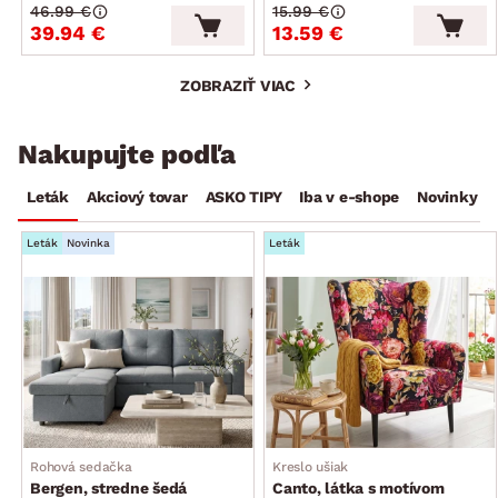
46.99 €
15.99 €
39.94 €
13.59 €
ZOBRAZIŤ VIAC
Nakupujte podľa
Leták
Akciový tovar
ASKO TIPY
Iba v e-shope
Novinky
Leták
Novinka
Leták
Rohová sedačka
Kreslo ušiak
Bergen, stredne šedá
Canto, látka s motívom