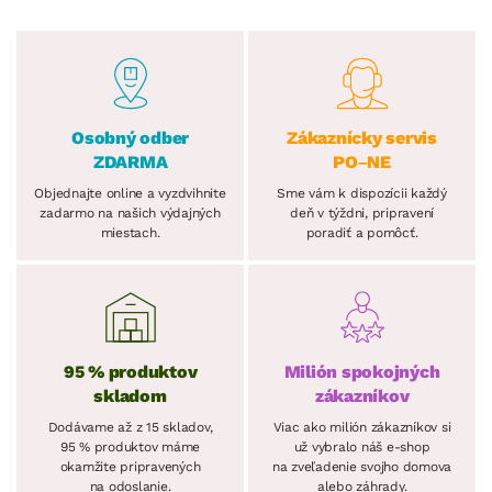
Osobný odber
Zákaznícky servis
ZDARMA
PO–NE
Objednajte online a vyzdvihnite
Sme vám k dispozícii každý
zadarmo na našich výdajných
deň v týždni, pripravení
miestach.
poradiť a pomôcť.
95 % produktov
Milión spokojných
skladom
zákazníkov
Dodávame až z 15 skladov,
Viac ako milión zákazníkov si
95 % produktov máme
už vybralo náš e-shop
okamžite pripravených
na zveľadenie svojho domova
na odoslanie.
alebo záhrady.