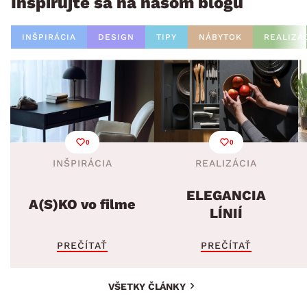
Inšpirujte sa na našom blogu
INŠPIRÁCIA
DESIGN
TIPY
NÁBYTOK
REALIZÁ
0
0
INŠPIRÁCIA
REALIZÁCIA
ELEGANCIA
A(S)KO vo filme
LÍNIÍ
PREČÍTAŤ
PREČÍTAŤ
VŠETKY ČLÁNKY