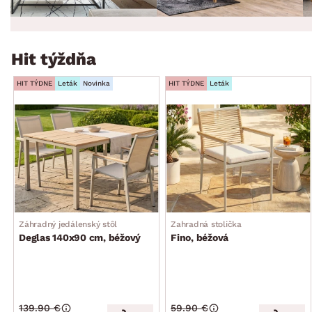
Hit týždňa
HIT TÝDNE
Leták
Novinka
HIT TÝDNE
Leták
Záhradný jedálenský stôl
Zahradná stolička
Deglas 140x90 cm, béžový
Fino, béžová
139.90 €
59.90 €