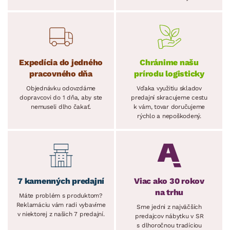
Expedícia do jedného
Chránime našu
pracovného dňa
prírodu logisticky
Objednávku odovzdáme
Vďaka využitiu skladov
dopravcovi do 1 dňa, aby ste
predajní skracujeme cestu
nemuseli dlho čakať.
k vám, tovar doručujeme
rýchlo a nepoškodený.
7 kamenných predajní
Viac ako 30 rokov
na trhu
Máte problém s produktom?
Reklamáciu vám radi vybavíme
Sme jedni z najväčších
v niektorej z našich 7 predajní.
predajcov nábytku v SR
s dlhoročnou tradíciou