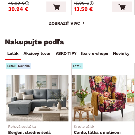
46.99 €
15.99 €
39.94 €
13.59 €
ZOBRAZIŤ VIAC
Nakupujte podľa
Leták
Akciový tovar
ASKO TIPY
Iba v e-shope
Novinky
Leták
Novinka
Leták
Rohová sedačka
Kreslo ušiak
Bergen, stredne šedá
Canto, látka s motívom