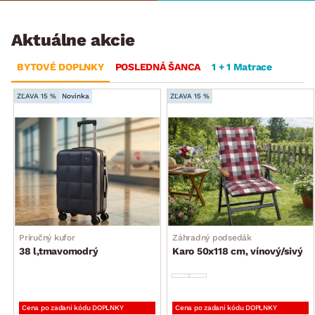
Aktuálne akcie
BYTOVÉ DOPLNKY
POSLEDNÁ ŠANCA
1 + 1 Matrace
ZĽAVA 15 %
Novinka
ZĽAVA 15 %
Príručný kufor
Záhradný podsedák
38 l,tmavomodrý
Karo 50x118 cm, vínový/sivý
Cena po zadaní kódu DOPLNKY
Cena po zadaní kódu DOPLNKY