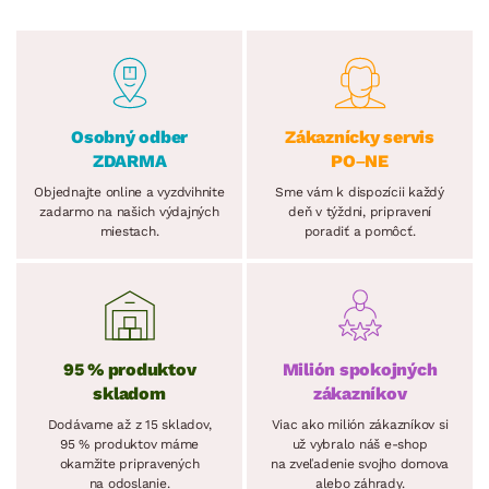
Osobný odber
Zákaznícky servis
ZDARMA
PO–NE
Objednajte online a vyzdvihnite
Sme vám k dispozícii každý
zadarmo na našich výdajných
deň v týždni, pripravení
miestach.
poradiť a pomôcť.
95 % produktov
Milión spokojných
skladom
zákazníkov
Dodávame až z 15 skladov,
Viac ako milión zákazníkov si
95 % produktov máme
už vybralo náš e-shop
okamžite pripravených
na zveľadenie svojho domova
na odoslanie.
alebo záhrady.