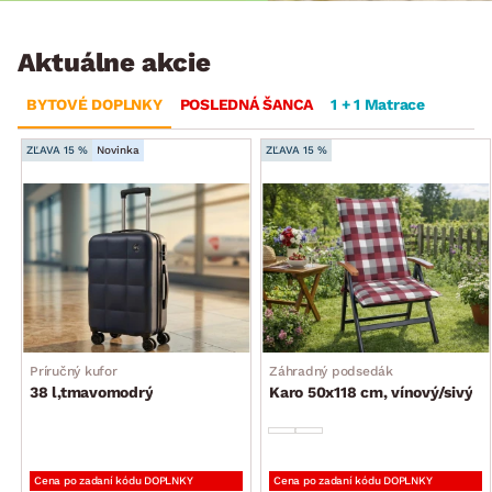
Aktuálne akcie
BYTOVÉ DOPLNKY
POSLEDNÁ ŠANCA
1 + 1 Matrace
ZĽAVA 15 %
Novinka
ZĽAVA 15 %
Príručný kufor
Záhradný podsedák
38 l,tmavomodrý
Karo 50x118 cm, vínový/sivý
Cena po zadaní kódu DOPLNKY
Cena po zadaní kódu DOPLNKY