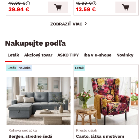
46.99 €
15.99 €
39.94 €
13.59 €
ZOBRAZIŤ VIAC
Nakupujte podľa
Leták
Akciový tovar
ASKO TIPY
Iba v e-shope
Novinky
Leták
Novinka
Leták
Rohová sedačka
Kreslo ušiak
Bergen, stredne šedá
Canto, látka s motívom