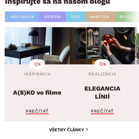
Inšpirujte sa na našom blogu
INŠPIRÁCIA
DESIGN
TIPY
NÁBYTOK
REALIZÁ
0
0
INŠPIRÁCIA
REALIZÁCIA
ELEGANCIA
A(S)KO vo filme
LÍNIÍ
PREČÍTAŤ
PREČÍTAŤ
VŠETKY ČLÁNKY