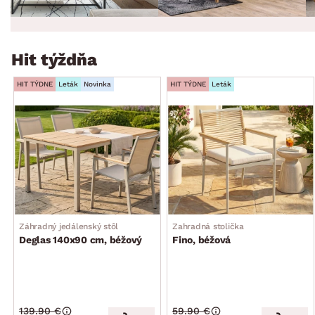
Hit týždňa
HIT TÝDNE
Leták
Novinka
HIT TÝDNE
Leták
Záhradný jedálenský stôl
Zahradná stolička
Deglas 140x90 cm, béžový
Fino, béžová
139.90 €
59.90 €