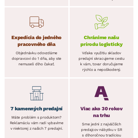
Expedícia do jedného
Chránime našu
pracovného dňa
prírodu logisticky
Objednávku odovzdáme
Vďaka využitiu skladov
dopravcovi do 1 dňa, aby ste
predajní skracujeme cestu
nemuseli dlho čakať.
k vám, tovar doručujeme
rýchlo a nepoškodený.
7 kamenných predajní
Viac ako 30 rokov
na trhu
Máte problém s produktom?
Reklamáciu vám radi vybavíme
Sme jedni z najväčších
v niektorej z našich 7 predajní.
predajcov nábytku v SR
s dlhoročnou tradíciou